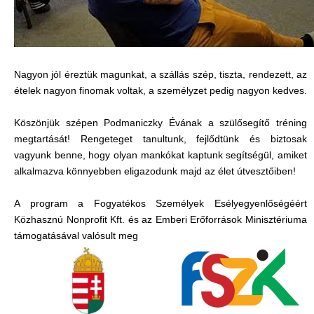
Nagyon jól éreztük magunkat, a szállás szép, tiszta, rendezett, az
ételek nagyon finomak voltak, a személyzet pedig nagyon kedves.
Köszönjük szépen Podmaniczky Évának a szülősegítő tréning
megtartását! Rengeteget tanultunk, fejlődtünk és biztosak
vagyunk benne, hogy olyan mankókat kaptunk segítségül, amiket
alkalmazva könnyebben eligazodunk majd az élet útvesztőiben!
A program a Fogyatékos Személyek Esélyegyenlőségéért
Közhasznú Nonprofit Kft. és az Emberi Erőforrások Minisztériuma
támogatásával valósult meg