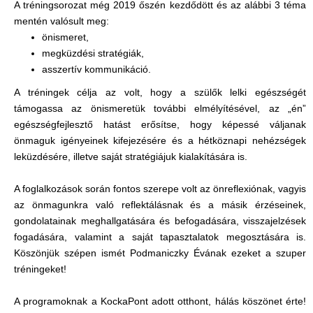
A tréningsorozat még 2019 őszén kezdődött és az alábbi 3 téma
mentén valósult meg:
önismeret,
megküzdési stratégiák,
asszertív kommunikáció.
A tréningek célja az volt, hogy a szülők lelki egészségét
támogassa az önismeretük további elmélyítésével, az „én”
egészségfejlesztő hatást erősítse, hogy képessé váljanak
önmaguk igényeinek kifejezésére és a hétköznapi nehézségek
leküzdésére, illetve saját stratégiájuk kialakítására is.
A foglalkozások során fontos szerepe volt az önreflexiónak, vagyis
az önmagunkra való reflektálásnak és a másik érzéseinek,
gondolatainak meghallgatására és befogadására, visszajelzések
fogadására, valamint a saját tapasztalatok megosztására is.
Köszönjük szépen ismét Podmaniczky Évának ezeket a szuper
tréningeket!
A programoknak a KockaPont adott otthont, hálás köszönet érte!