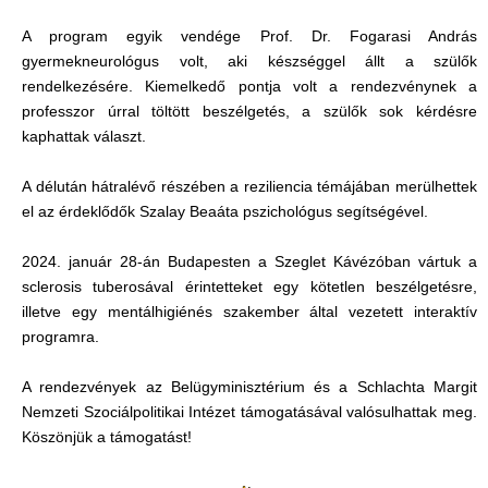
A program egyik vendége Prof. Dr. Fogarasi András
gyermekneurológus volt, aki készséggel állt a szülők
rendelkezésére. Kiemelkedő pontja volt a rendezvénynek a
professzor úrral töltött beszélgetés, a szülők sok kérdésre
kaphattak választ.
A délután hátralévő részében a reziliencia témájában merülhettek
el az érdeklődők Szalay Beaáta pszichológus segítségével.
2024. január 28-án Budapesten a Szeglet Kávézóban vártuk a
sclerosis tuberosával érintetteket egy kötetlen beszélgetésre,
illetve egy mentálhigiénés szakember által vezetett interaktív
programra.
A rendezvények az Belügyminisztérium és a Schlachta Margit
Nemzeti Szociálpolitikai Intézet támogatásával valósulhattak meg.
Köszönjük a támogatást!