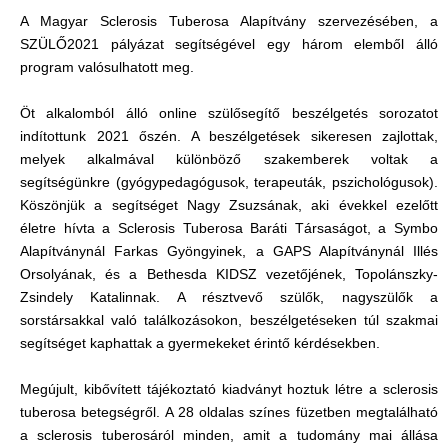
A Magyar Sclerosis Tuberosa Alapítvány szervezésében, a
SZÜLŐ2021 pályázat segítségével egy három elemből álló
program valósulhatott meg.
Öt alkalomból álló online szülősegítő beszélgetés sorozatot
indítottunk 2021 őszén. A beszélgetések sikeresen zajlottak,
melyek alkalmával különböző szakemberek voltak a
segítségünkre (gyógypedagógusok, terapeuták, pszichológusok).
Köszönjük a segítséget Nagy Zsuzsának, aki évekkel ezelőtt
életre hívta a Sclerosis Tuberosa Baráti Társaságot, a Symbo
Alapítványnál Farkas Gyöngyinek, a GAPS Alapítványnál Illés
Orsolyának, és a Bethesda KIDSZ vezetőjének, Topolánszky-
Zsindely Katalinnak. A résztvevő szülők, nagyszülők a
sorstársakkal való találkozásokon, beszélgetéseken túl szakmai
segítséget kaphattak a gyermekeket érintő kérdésekben.
Megújult, kibővített tájékoztató kiadványt hoztuk létre a sclerosis
tuberosa betegségről. A 28 oldalas színes füzetben megtalálható
a sclerosis tuberosáról minden, amit a tudomány mai állása