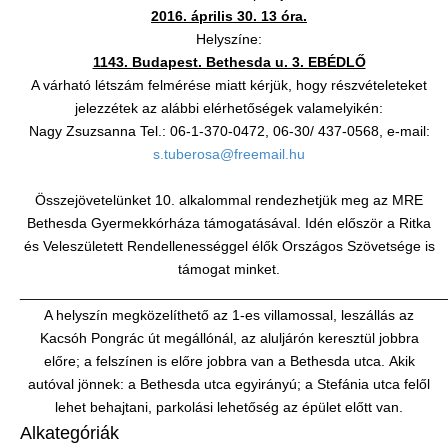
2016. április 30. 13 óra.
Helyszíne:
1143. Budapest. Bethesda u. 3. EBÉDLŐ
A várható létszám felmérése miatt kérjük, hogy részvételeteket
jelezzétek az alábbi elérhetőségek valamelyikén:
Nagy Zsuzsanna Tel.: 06-1-370-0472, 06-30/ 437-0568, e-mail:
s.tuberosa@freemail.hu
Összejövetelünket 10. alkalommal rendezhetjük meg az MRE
Bethesda Gyermekkórháza támogatásával. Idén először a Ritka
és Veleszületett Rendellenességgel élők Országos Szövetsége is
támogat minket.
_____________________________________________________
A helyszín megközelíthető az 1-es villamossal, leszállás az
Kacsóh Pongrác út megállónál, az aluljárón keresztül jobbra
előre; a felszínen is előre jobbra van a Bethesda utca. Akik
autóval jönnek: a Bethesda utca egyirányú; a Stefánia utca felől
lehet behajtani, parkolási lehetőség az épület előtt van.
Alkategóriák