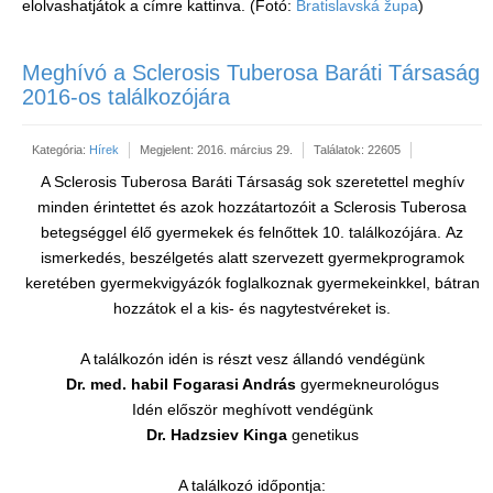
elolvashatjátok a címre kattinva. (Fotó:
Bratislavská župa
)
Meghívó a Sclerosis Tuberosa Baráti Társaság
2016-os találkozójára
Kategória:
Hírek
Megjelent: 2016. március 29.
Találatok: 22605
A Sclerosis Tuberosa Baráti Társaság sok szeretettel meghív
minden érintettet és azok hozzátartozóit a Sclerosis Tuberosa
betegséggel élő gyermekek és felnőttek 10. találkozójára. Az
ismerkedés, beszélgetés alatt szervezett gyermekprogramok
keretében gyermekvigyázók foglalkoznak gyermekeinkkel, bátran
hozzátok el a kis- és nagytestvéreket is.
A találkozón idén is részt vesz állandó vendégünk
Dr. med. habil Fogarasi András
gyermekneurológus
Idén először meghívott vendégünk
Dr. Hadzsiev Kinga
genetikus
A találkozó időpontja: