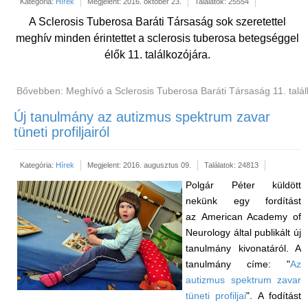
Kategória:
Hírek
Megjelent: 2016. október 23.
Találatok: 25554
A Sclerosis Tuberosa Baráti Társaság sok szeretettel
meghív minden érintettet a sclerosis tuberosa betegséggel
élők
11. találkozójára.
Bővebben: Meghívó a Sclerosis Tuberosa Baráti Társaság 11. talál
Új tanulmány az autizmus spektrum zavar
tüneti profiljairól
Kategória:
Hírek
Megjelent: 2016. augusztus 09.
Találatok: 24813
Polgár Péter küldött
nekünk egy fordítást
az American Academy of
Neurology által publikált új
tanulmány kivonatáról. A
tanulmány címe: "
Az
autizmus spektrum zavar
tüneti profiljai
". A fodítást