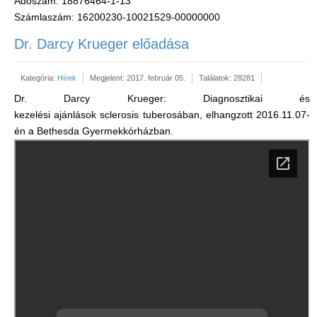
Adószám: 18876464-1-13
Számlaszám: 16200230-10021529-00000000
Dr. Darcy Krueger előadása
Kategória:
Hírek
Megjelent: 2017. február 05.
Találatok: 28281
Dr. Darcy Krueger: Diagnosztikai és
kezelési ajánlások sclerosis tuberosában, elhangzott 2016.11.07-
én a Bethesda Gyermekkórházban.