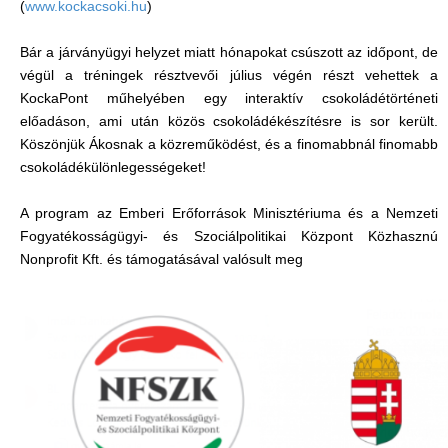
(
www.kockacsoki.hu
)
Bár a járványügyi helyzet miatt hónapokat csúszott az időpont, de
végül a tréningek résztvevői július végén részt vehettek a
KockaPont műhelyében egy interaktív csokoládétörténeti
előadáson, ami után közös csokoládékészítésre is sor került.
Köszönjük Ákosnak a közreműködést, és a finomabbnál finomabb
csokoládékülönlegességeket!
A program az Emberi Erőforrások Minisztériuma és a Nemzeti
Fogyatékosságügyi- és Szociálpolitikai Központ Közhasznú
Nonprofit Kft. és támogatásával valósult meg