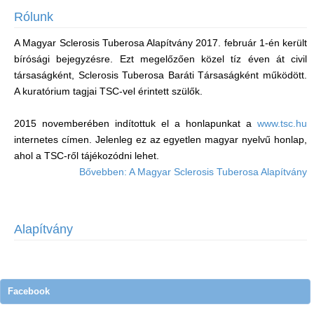
Rólunk
A Magyar Sclerosis Tuberosa Alapítvány 2017. február 1-én került
bírósági bejegyzésre. Ezt megelőzően közel tíz éven át civil
társaságként, Sclerosis Tuberosa Baráti Társaságként működött.
A kuratórium tagjai TSC-vel érintett szülők.
2015 novemberében indítottuk el a honlapunkat a
www.tsc.hu
internetes címen. Jelenleg ez az egyetlen magyar nyelvű honlap,
ahol a TSC-ről tájékozódni lehet.
Bővebben: A Magyar Sclerosis Tuberosa Alapítvány
Alapítvány
Facebook