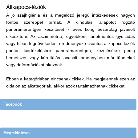
Állkapocs-léziók
A jó szájhigiénia és a megelőző jellegű intézkedések nagyon
fontos szereppel bírnak. A kiindulási állapotot rögzítő
panorámaröntgen készítését 7 éves korig bezárólag javasolt
elkészíteni. Az aszimmetria, egyébként tünetmentes gyulladás
vagy hibás fognövekedést eredményező csontos állkapocs-léziók
pontos kiértékelésére panorámaröntgen, kezelésükre pedig
bemetszés vagy kürettálás javasolt, amennyiben már tüneteket
vagy deformációkat okoznak.
Ebben a kategóriában nincsenek cikkek. Ha megjelennek ezen az
oldalon az alkategóriák, akkor azok tartalmazhatnak cikkeket.
Facebook
Megtekintések