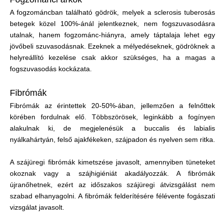
A fogzománcban található gödrök, melyek a sclerosis tuberosás
betegek közel 100%-ánál jelentkeznek, nem fogszuvasodásra
utalnak, hanem fogzománc-hiányra, amely táptalaja lehet egy
jövőbeli szuvasodásnak. Ezeknek a mélyedéseknek, gödröknek a
helyreállító kezelése csak akkor szükséges, ha a magas a
fogszuvasodás kockázata.
Fibrómák
Fibrómák az érintettek 20-50%-ában, jellemzően a felnőttek
körében fordulnak elő. Többszörösek, leginkább a fogínyen
alakulnak ki, de megjelenésük a buccalis és labialis
nyálkahártyán, felső ajakfékeken, szájpadon és nyelven sem ritka.
A szájüregi fibrómák kimetszése javasolt, amennyiben tüneteket
okoznak vagy a szájhigiéniát akadályozzák. A fibrómák
újranőhetnek, ezért az időszakos szájüregi átvizsgálást nem
szabad elhanyagolni. A fibrómák felderítésére félévente fogászati
vizsgálat javasolt.