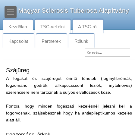
Magyar Sclerosis Tuberosa Alapítvány
Kezdőlap
TSC-vel élni
A TSC-ről
Kapcsolat
Partnerek
Rólunk
Szájüreg
A fogakat és szájüreget érintő tünetek (fogínyfibrómák,
fogzománc gödrök, állkapocscsont léziók, ínytúlnövés)
szerencsére nem tartoznak a súlyos elváltozások közé.
Fontos, hogy minden fogászati kezelésnél jelezni kell a
fogorvosnak, szájsebésznek hogy ha antiepileptikumos kezelés
alatt áll.
Fogzománci árkok