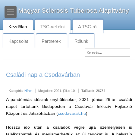
Magyar Sclerosis Tuberosa Alapítvány
Kezdőlap
TSC-vel élni
A TSC-ről
Kapcsolat
Partnerek
Rólunk
Családi nap a Csodavárban
Kategória:
Hírek
Megjelent: 2021. július 10.
Találatok: 26734
A pandémiás időszak enyhülésekor, 2021. június 26-án családi
napot tartottunk Budapesten a Csodavár Inkluzív Fejlesztő
Központ és Játszóházban (
csodavarak.hu
).
Hosszú idő után a családok végre újra személyesen is
találkozhattak és megismerhettük az új tagokat is. A helyszín