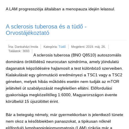
A LAM progressziója általában a menopauza idején lelassul.
A sclerosis tuberosa és a tüdő -
Orvostájékoztató
Írta:
Dankaházi Imola
Kategória:
Tüdő
Megjelent: 2019. máj. 26.
Találatok: 3693
A sclerosis tuberosa (BNO Q8510) autoszomális
domináns öröklődésű neurocutan szindróma, amely jóindulatú
daganatok képződésére hajlamosít a test különböző szerveiben.
Kialakulását egy génmutáció eredményezi a TSC1 vagy a TSC2
géneken, melyek hibás működés esetén nem tudják az mTOR
jelátviteli út szabályozását megfelelően ellátni. Előfordulási
gyakorisága megközelítőleg 1:6000, Magyarországon évente
körülbelül 15 újszülöttet érint.
Bár a betegség némely, már gyermekkorban is jelentkező tünete
nem okoz a későbbiekben panaszokat, a tipikusan nőknél
előforduló lymphangioleiomyomatosis (LAM) rizikója már a