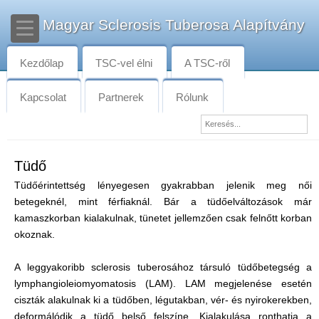
Magyar Sclerosis Tuberosa Alapítvány
Kezdőlap
TSC-vel élni
A TSC-ről
Kapcsolat
Partnerek
Rólunk
Tüdő
Tüdőérintettség lényegesen gyakrabban jelenik meg női
betegeknél, mint férfiaknál. Bár a tüdőelváltozások már
kamaszkorban kialakulnak, tünetet jellemzően csak felnőtt korban
okoznak.
A leggyakoribb sclerosis tuberosához társuló tüdőbetegség a
lymphangioleiomyomatosis (LAM). LAM megjelenése esetén
ciszták alakulnak ki a tüdőben, légutakban, vér- és nyirokerekben,
deformálódik a tüdő belső felszíne. Kialakulása ronthatja a