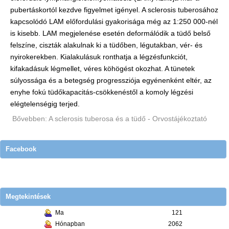
pubertáskortól kezdve figyelmet igényel. A sclerosis tuberosához
kapcsolódó LAM előfordulási gyakorisága még az 1:250 000-nél
is kisebb. LAM megjelenése esetén deformálódik a tüdő belső
felszíne, ciszták alakulnak ki a tüdőben, légutakban, vér- és
nyirokerekben. Kialakulásuk ronthatja a légzésfunkciót,
kifakadásuk légmellet, véres köhögést okozhat. A tünetek
súlyossága és a betegség progressziója egyénenként eltér, az
enyhe fokú tüdőkapacitás-csökkenéstől a komoly légzési
elégtelenségig terjed.
Bővebben: A sclerosis tuberosa és a tüdő - Orvostájékoztató
Facebook
Megtekintések
Ma
121
Hónapban
2062