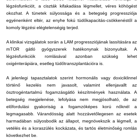
légzésfunkciót, a ciszták kifakadása légmellet, véres köhögést
okozhat. A tünetek súlyossága és a betegség progressziója
egyénenként eltér, az enyhe fokú tüdőkapacitás-csökkenéstől a
komoly légzési elégtelenségig terjed.
A klinikai vizsgálatok során a LAM progressziójának lassítására az
mTOR gátló gyógyszerek hatékonynak bizonyultak. A
légzésfunkciók romlásával azonban szükség lehet
oxigénterápiára, esetleg tüdőtranszplantációra is.
A jelenlegi tapasztalatok szerint hormonális vagy doxiciklinnel
történő kezelés nem javasolt, valamint ellenjavallt az
ösztrogéntartalmú fogamzásgátló készítmények használata. A
betegség megjelenése, lefolyása nem megjósolható, de az
előfordulási gyakoriság a fogamzóképes korú nőknél a
legmagasabb. Várandósság alatt hozzávetőlegesen az esetek
harmadában súlyosbodik az állapot, megnövekszik a légmell, a
vetélés és a koraszülés kockázata, és tartós életminőség romlás
következhet be.