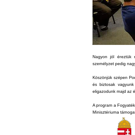
Nagyon jól éreztük 
személyzet pedig nag
Köszönjük szépen Pod
és biztosak vagyunk
eligazodunk majd az é
A program a Fogyaték
Minisztériuma támoga