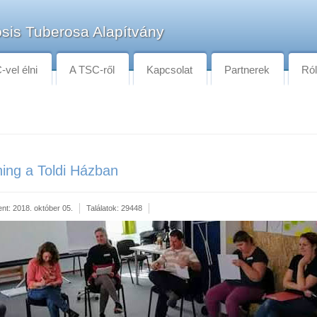
sis Tuberosa Alapítvány
vel élni
A TSC-ről
Kapcsolat
Partnerek
Ró
ning a Toldi Házban
ent: 2018. október 05.
Találatok: 29448