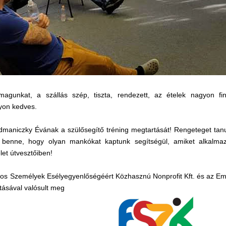
magunkat, a szállás szép, tiszta, rendezett, az ételek nagyon fi
yon kedves.
maniczky Évának a szülősegítő tréning megtartását! Rengeteget tanul
 benne, hogy olyan mankókat kaptunk segítségül, amiket alkalm
let útvesztőiben!
os Személyek Esélyegyenlőségéért Közhasznú Nonprofit Kft. és az Em
tásával valósult meg