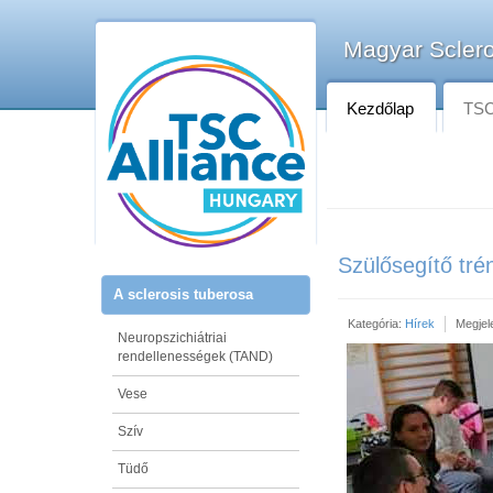
Magyar Sclero
Kezdőlap
TSC-
Szülősegítő tré
A sclerosis tuberosa
Kategória:
Hírek
Megjel
Neuropszichiátriai
rendellenességek (TAND)
Vese
Szív
Tüdő