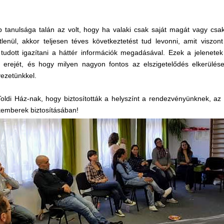
 tanulsága talán az volt, hogy ha valaki csak saját magát vagy csak
lenül, akkor teljesen téves következtetést tud levonni, amit viszon
 tudott igazítani a háttér információk megadásával. Ezek a jelenet
 erejét, és hogy milyen nagyon fontos az elszigetelődés elkerülés
ezetünkkel.
ldi Ház-nak, hogy biztosították a helyszínt a rendezvényünknek, az ell
emberek biztosításában!