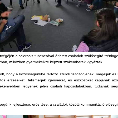
végéjén a sclerosis tuberosával érintett családok szülősegítő tréninge
ázban, miközben gyermekeikre képzett szakemberek vigyáztak.
 volt, hogy a közösségünkbe tartozó szülők feltöltődjenek, megéljék és
atos érzéseiket, felismerjék igényeiket, és eszközöket kapjanak azo
ékenyebben legyenek jelen családi kapcsolataikban, tudjanak segí
ségünk fejlesztése, erősítése, a családok közötti kommunikáció elősegí