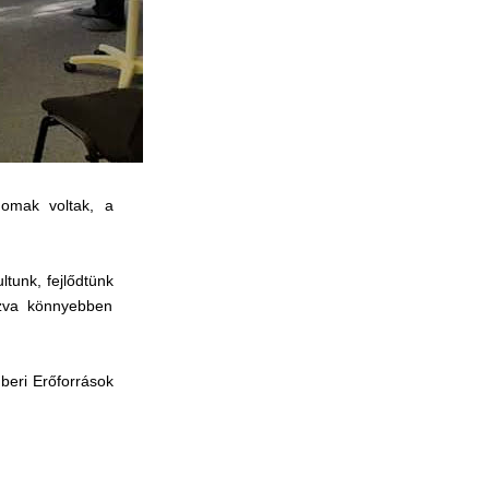
nomak voltak, a
tunk, fejlődtünk
azva könnyebben
beri Erőforrások