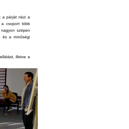
 a párját nézi a
t a csoport több
ek nagyon szépen
e és a minőségi
átást, illetve a