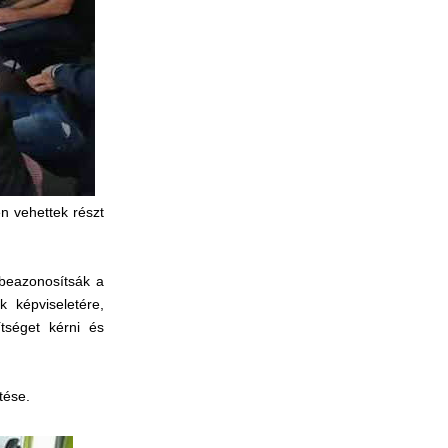
n vehettek részt
 beazonosítsák a
k képviseletére,
tséget kérni és
tése.