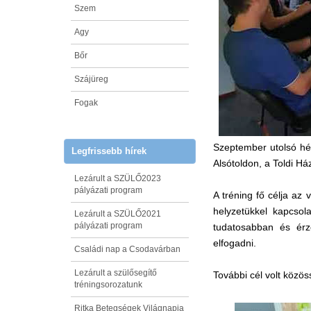
Szem
Agy
Bőr
Szájüreg
Fogak
Szeptember utolsó hét
Legfrissebb hírek
Alsótoldon, a Toldi H
Lezárult a SZÜLŐ2023
pályázati program
A tréning fő célja az
helyzetükkel kapcsol
Lezárult a SZÜLŐ2021
pályázati program
tudatosabban és érz
elfogadni.
Családi nap a Csodavárban
Lezárult a szülősegítő
További cél volt közös
tréningsorozatunk
Ritka Betegségek Világnapja