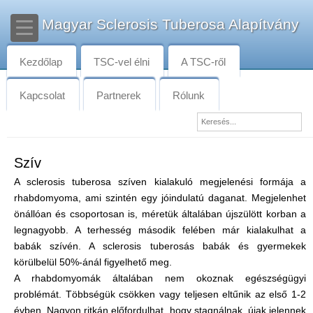
Magyar Sclerosis Tuberosa Alapítvány
Kezdőlap
TSC-vel élni
A TSC-ről
Kapcsolat
Partnerek
Rólunk
Szív
A sclerosis tuberosa szíven kialakuló megjelenési formája a
rhabdomyoma, ami szintén egy jóindulatú daganat. Megjelenhet
önállóan és csoportosan is, méretük általában újszülött korban a
legnagyobb. A terhesség második felében már kialakulhat a
babák szívén. A sclerosis tuberosás babák és gyermekek
körülbelül 50%-ánál figyelhető meg.
A rhabdomyomák általában nem okoznak egészségügyi
problémát. Többségük csökken vagy teljesen eltűnik az első 1-2
évben. Nagyon ritkán előfordulhat, hogy stagnálnak, újak jelennek