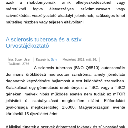
azok a rhabdomyomák, amik elhelyezkedésüknél vagy
méretüknél fogva életveszélyes szívritmuszavart vagy
szívműködést veszélyeztető akadályt jelentenek, szükséges lehet
műtétileg részben vagy teljesen eltávolítani.
A sclerosis tuberosa és a szív -
Orvostájékoztató
Írta:
Super User
Kategória:
Szív
Megjelent: 2019. máj. 26.
Találatok: 2736
A sclerosis tuberosa (BNO Q8510) autoszomális
domináns öröklődésű neurocutan szindróma, amely jóindulatú
daganatok képződésére hajlamosít a test különböző szerveiben.
Kialakulását egy génmutáció eredményezi a TSC1 vagy a TSC2
géneken, melyek hibás működés esetén nem tudják az mTOR
jelátviteli út szabályozását megfelelően ellátni. Előfordulási
gyakorisága megközelítőleg 1:6000, Magyarországon évente
körülbelül 15 újszülöttet érint.
A klinikai tünetek a szervek érintettségi fokának és súlyosságának