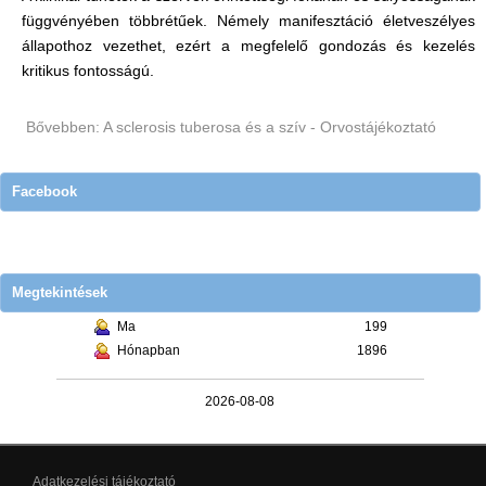
függvényében többrétűek. Némely manifesztáció életveszélyes
állapothoz vezethet, ezért a megfelelő gondozás és kezelés
kritikus fontosságú.
Bővebben: A sclerosis tuberosa és a szív - Orvostájékoztató
Facebook
Megtekintések
Ma
199
Hónapban
1896
2026-08-08
Adatkezelési tájékoztató