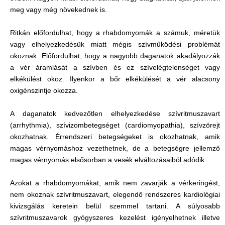
meg vagy még növekednek is.
Ritkán előfordulhat, hogy a rhabdomyomák a számuk, méretük
vagy elhelyezkedésük miatt mégis szívműködési problémát
okoznak. Előfordulhat, hogy a nagyobb daganatok akadályozzák
a vér áramlását a szívben és ez szívelégtelenséget vagy
elkékülést okoz. Ilyenkor a bőr elkékülését a vér alacsony
oxigénszintje okozza.
A daganatok kedvezőtlen elhelyezkedése szívritmuszavart
(arrhythmia), szívizombetegséget (cardiomyopathia), szívzörejt
okozhatnak. Érrendszeri betegségeket is okozhatnak, amik
magas vérnyomáshoz vezethetnek, de a betegségre jellemző
magas vérnyomás elsősorban a vesék elváltozásaiból adódik.
Azokat a rhabdomyomákat, amik nem zavarják a vérkeringést,
nem okoznak szívritmuszavart, elegendő rendszeres kardiológiai
kivizsgálás keretein belül szemmel tartani. A súlyosabb
szívritmuszavarok gyógyszeres kezelést igényelhetnek illetve