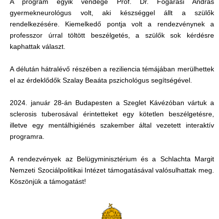
A program egyik vendége Prof. Dr. Fogarasi András
gyermekneurológus volt, aki készséggel állt a szülők
rendelkezésére. Kiemelkedő pontja volt a rendezvénynek a
professzor úrral töltött beszélgetés, a szülők sok kérdésre
kaphattak választ.
A délután hátralévő részében a reziliencia témájában merülhettek
el az érdeklődők Szalay Beaáta pszichológus segítségével.
2024. január 28-án Budapesten a Szeglet Kávézóban vártuk a
sclerosis tuberosával érintetteket egy kötetlen beszélgetésre,
illetve egy mentálhigiénés szakember által vezetett interaktív
programra.
A rendezvények az Belügyminisztérium és a Schlachta Margit
Nemzeti Szociálpolitikai Intézet támogatásával valósulhattak meg.
Köszönjük a támogatást!