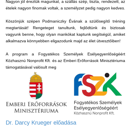
Nagyon jól éreztük magunkat, a szállás szép, tiszta, rendezett, az
ételek nagyon finomak voltak, a személyzet pedig nagyon kedves.
Köszönjük szépen Podmaniczky Évának a szülősegítő tréning
megtartását! Rengeteget tanultunk, fejlődtünk és biztosak
vagyunk benne, hogy olyan mankókat kaptunk segítségül, amiket
alkalmazva könnyebben eligazodunk majd az élet útvesztőiben!
A program a Fogyatékos Személyek Esélyegyenlőségéért
Közhasznú Nonprofit Kft. és az Emberi Erőforrások Minisztériuma
támogatásával valósult meg
Dr. Darcy Krueger előadása