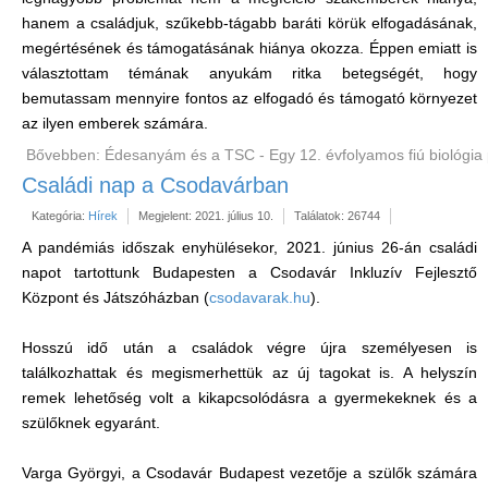
hanem a családjuk, szűkebb-tágabb baráti körük elfogadásának,
megértésének és támogatásának hiánya okozza. Éppen emiatt is
választottam témának anyukám ritka betegségét, hogy
bemutassam mennyire fontos az elfogadó és támogató környezet
az ilyen emberek számára.
Bővebben: Édesanyám és a TSC - Egy 12. évfolyamos fiú biológia
Családi nap a Csodavárban
Kategória:
Hírek
Megjelent: 2021. július 10.
Találatok: 26744
A pandémiás időszak enyhülésekor, 2021. június 26-án családi
napot tartottunk Budapesten a Csodavár Inkluzív Fejlesztő
Központ és Játszóházban (
csodavarak.hu
).
Hosszú idő után a családok végre újra személyesen is
találkozhattak és megismerhettük az új tagokat is. A helyszín
remek lehetőség volt a kikapcsolódásra a gyermekeknek és a
szülőknek egyaránt.
Varga Györgyi, a Csodavár Budapest vezetője a szülők számára