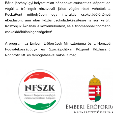
Bár a járványügyi helyzet miatt hónapokat csúszott az időpont, de
végül a tréningek résztvevői július végén részt vehettek a
KockaPont műhelyében egy interaktív csokoládétörténeti
előadáson, ami után közös csokoládékészítésre is sor került.
Köszönjük Ákosnak a közreműködést, és a finomabbnál finomabb
csokoládékülönlegességeket!
A program az Emberi Erőforrások Minisztériuma és a Nemzeti
Fogyatékosságügyi- és Szociálpolitikai Központ Közhasznú
Nonprofit Kft. és támogatásával valósult meg