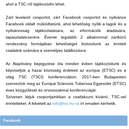
ahol a TSC-ről tájékozódni lehet.
Zárt levelező csoportot, zárt Facebook csoportot és nyilvános
Facebook oldalt működtetünk, ahol lehetőség nyílik a tagok és a
nyilvánosság tájékoztatására, az információk átadására,
tapasztalatcserére. Évente legalább 2 alkalommal zártkörű
rendezvény formájában lehetőséget biztosítunk az érintett
családok számára a személyes találkozásra.
Az Alapítvány bejegyzése óta minden évben tájékozódunk és
képviseljük a hazai közösség érdekeit az európai (ETSC) és a
világ TSC (TSCI) konferenciákon. 2017-ben Budapesten
szerveztük meg az Európai Sclerosis Tuberosa Egyesület (ETSC)
éves közgyűlését és orvosszakmai konferenciáját.
Szívesen látjuk csoportjainkban a csatlakozni kívánó, TSC-vel
érintetteket. A felvételt az
info@tsc.hu-ra
írt emailen kérhetik.
Facebook