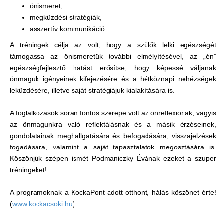
önismeret,
megküzdési stratégiák,
asszertív kommunikáció.
A tréningek célja az volt, hogy a szülők lelki egészségét
támogassa az önismeretük további elmélyítésével, az „én”
egészségfejlesztő hatást erősítse, hogy képessé váljanak
önmaguk igényeinek kifejezésére és a hétköznapi nehézségek
leküzdésére, illetve saját stratégiájuk kialakítására is.
A foglalkozások során fontos szerepe volt az önreflexiónak, vagyis
az önmagunkra való reflektálásnak és a másik érzéseinek,
gondolatainak meghallgatására és befogadására, visszajelzések
fogadására, valamint a saját tapasztalatok megosztására is.
Köszönjük szépen ismét Podmaniczky Évának ezeket a szuper
tréningeket!
A programoknak a KockaPont adott otthont, hálás köszönet érte!
(
www.kockacsoki.hu
)