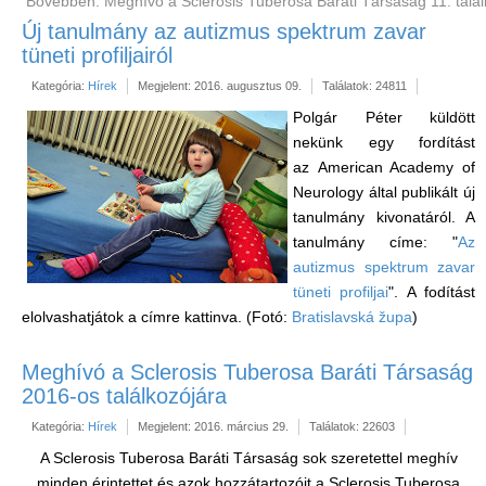
Bővebben: Meghívó a Sclerosis Tuberosa Baráti Társaság 11. talál
Új tanulmány az autizmus spektrum zavar
tüneti profiljairól
Kategória:
Hírek
Megjelent: 2016. augusztus 09.
Találatok: 24811
Polgár Péter küldött
nekünk egy fordítást
az American Academy of
Neurology által publikált új
tanulmány kivonatáról. A
tanulmány címe: "
Az
autizmus spektrum zavar
tüneti profiljai
". A fodítást
elolvashatjátok a címre kattinva. (Fotó:
Bratislavská župa
)
Meghívó a Sclerosis Tuberosa Baráti Társaság
2016-os találkozójára
Kategória:
Hírek
Megjelent: 2016. március 29.
Találatok: 22603
A Sclerosis Tuberosa Baráti Társaság sok szeretettel meghív
minden érintettet és azok hozzátartozóit a Sclerosis Tuberosa