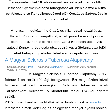
Összejövetelünket 10. alkalommal rendezhetjük meg az MRE
Bethesda Gyermekkórháza támogatásával. Idén először a Ritka
és Veleszületett Rendellenességgel élők Országos Szövetsége is
támogat minket.
_____________________________________________________
A helyszín megközelíthető az 1-es villamossal, leszállás az
Kacsóh Pongrác út megállónál, az aluljárón keresztül jobbra
előre; a felszínen is előre jobbra van a Bethesda utca. Akik
autóval jönnek: a Bethesda utca egyirányú; a Stefánia utca felől
lehet behajtani, parkolási lehetőség az épület előtt van.
A Magyar Sclerosis Tuberosa Alapítvány
Szülőkategória:
Hírek
Kategória:
Alapítvány
Megjelent: 2016. február 01.
Találatok: 26780
A Magyar Sclerosis Tuberosa Alapítvány 2017.
február 1-én került bírósági bejegyzésre. Ezt megelőzően közel
tíz éven át civil társaságként, Sclerosis Tuberosa Baráti
Társaságként működött. A kuratórium tagjai TSC-vel érintett
szülők.
2015 novemberében indítottuk el a honlapunkat a
www.tsc.hu
internetes címen. Jelenleg ez az egyetlen magyar nyelvű honlap,