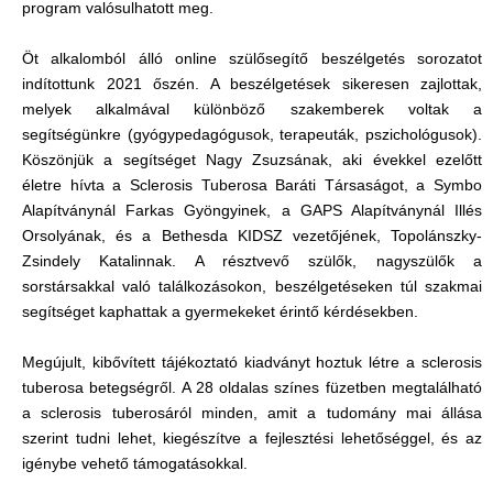
program valósulhatott meg.
Öt alkalomból álló online szülősegítő beszélgetés sorozatot
indítottunk 2021 őszén. A beszélgetések sikeresen zajlottak,
melyek alkalmával különböző szakemberek voltak a
segítségünkre (gyógypedagógusok, terapeuták, pszichológusok).
Köszönjük a segítséget Nagy Zsuzsának, aki évekkel ezelőtt
életre hívta a Sclerosis Tuberosa Baráti Társaságot, a Symbo
Alapítványnál Farkas Gyöngyinek, a GAPS Alapítványnál Illés
Orsolyának, és a Bethesda KIDSZ vezetőjének, Topolánszky-
Zsindely Katalinnak. A résztvevő szülők, nagyszülők a
sorstársakkal való találkozásokon, beszélgetéseken túl szakmai
segítséget kaphattak a gyermekeket érintő kérdésekben.
Megújult, kibővített tájékoztató kiadványt hoztuk létre a sclerosis
tuberosa betegségről. A 28 oldalas színes füzetben megtalálható
a sclerosis tuberosáról minden, amit a tudomány mai állása
szerint tudni lehet, kiegészítve a fejlesztési lehetőséggel, és az
igénybe vehető támogatásokkal.