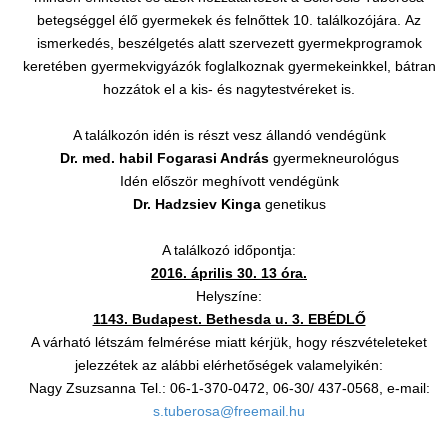
betegséggel élő gyermekek és felnőttek 10. találkozójára. Az
ismerkedés, beszélgetés alatt szervezett gyermekprogramok
keretében gyermekvigyázók foglalkoznak gyermekeinkkel, bátran
hozzátok el a kis- és nagytestvéreket is.
A találkozón idén is részt vesz állandó vendégünk
Dr. med. habil Fogarasi András
gyermekneurológus
Idén először meghívott vendégünk
Dr. Hadzsiev Kinga
genetikus
A találkozó időpontja:
2016. április 30. 13 óra.
Helyszíne:
1143. Budapest. Bethesda u. 3. EBÉDLŐ
A várható létszám felmérése miatt kérjük, hogy részvételeteket
jelezzétek az alábbi elérhetőségek valamelyikén:
Nagy Zsuzsanna Tel.: 06-1-370-0472, 06-30/ 437-0568, e-mail:
s.tuberosa@freemail.hu