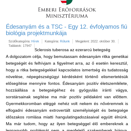
Édesanyám és a TSC - Egy 12. évfolyamos fiú
biológia projektmunkája
Szülőkategória:
Hírek
Kategória:
Rólunk
Megjelent: 2022. október 30.
Találatok: 17947
Sclerosis tuberosa az ezerarcú betegség
A dolgozatom célja, hogy bemutassam édesanyám ritka genetikai
betegségét és felhívjam a figyelmet arra, az ő esetén keresztül,
hogy a ritka betegségekkel kapcsolatos ismertség és tudatosság
növelése, népegészségügyi kérdésként történő elismertetésük
elősegítése mennyire fontos. Édesanyám pozitív életszemlélete,
hozzáállása a betegségéhez és gyógyulás iránti vágya,
sorstársainak segítése ma már pozitív példaként van előttem.
Gyermekkoromban eléggé nehéz volt nekem és nővéremnek is
elfogadni édesanyám extrovertált személyiségét és betegsége
időszakos romlása miatti hangulatingadozásaival együtt élnünk.
Ma már tudom, hogy az ilyen betegséggel élő embereknek a
legnagyobb problémát nem a megfelelő szakemberek hiánya,