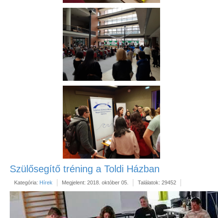
Szülősegítő tréning a Toldi Házban
Kategória:
Hírek
Megjelent: 2018. október 05.
Találatok: 29452