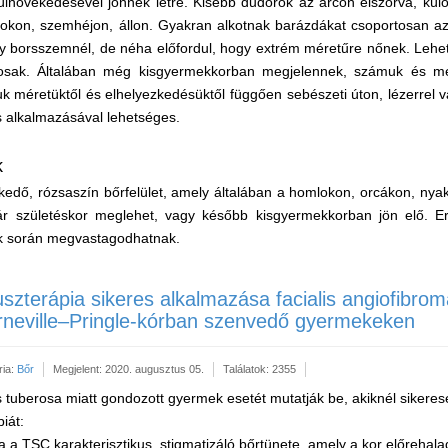
úlnövekedésével jönnek létre. Kisebb dudorok az arcon elszórva, kül
okon, szemhéjon, állon. Gyakran alkotnak barázdákat csoportosan az 
gy borsszemnél, de néha előfordul, hogy extrém méretűre nőnek. Lehe
rosak. Általában még kisgyermekkorban megjelennek, számuk és mé
suk méretüktől és elhelyezkedésüktől függően sebészeti úton, lézerrel
 alkalmazásával lehetséges.
k
lkedő, rózsaszín bőrfelület, amely általában a homlokon, orcákon, nya
Már születéskor meglehet, vagy később kisgyermekkorban jön elő. E
ek során megvastagodhatnak.
uszterápia sikeres alkalmazása facialis angiofibro
rneville–Pringle-kórban szenvedő gyermekeken
ria:
Bőr
Megjelent: 2020. augusztus 05.
Találatok: 2355
is tuberosa miatt gondozott gyermek esetét mutatják be, akiknél sikere
piát:
ma a TSC karakterisztikus, stigmatizáló bőrtünete, amely a kor előrehala