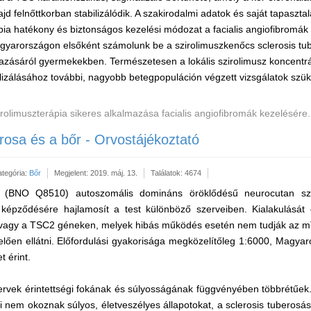
jd felnőttkorban stabilizálódik. A szakirodalmi adatok és saját tapasztal
ápia hatékony és biztonságos kezelési módozat a facialis angiofibromák
arországon elsőként számolunk be a szirolimuszkenőcs sclerosis tu
mazásáról gyermekekben. Természetesen a lokális szirolimusz koncentr
izálásához további, nagyobb betegpopuláción végzett vizsgálatok szü
rolimuszterápia sikeres alkalmazása facialis angiofibromák kezelésére.
erosa és a bőr - Orvostájékoztató
ategória:
Bőr
Megjelent: 2019. máj. 13.
Találatok: 4674
sa (BNO Q8510) autoszomális domináns öröklődésű neurocutan sz
 képződésére hajlamosít a test különböző szerveiben. Kialakulását
agy a TSC2 géneken, melyek hibás működés esetén nem tudják az mTO
lően ellátni. Előfordulási gyakorisága megközelítőleg 1:6000, Magya
t érint.
szervek érintettségi fokának és súlyosságának függvényében többrétűek
ei nem okoznak súlyos, életveszélyes állapotokat, a sclerosis tuberosá