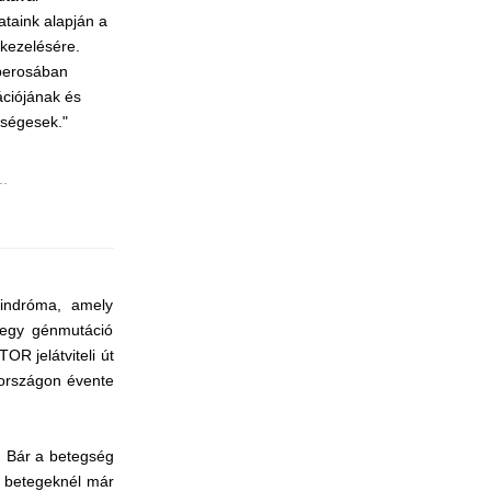
ataink alapján a
 kezelésére.
berosában
ációjának és
kségesek."
..
indróma, amely
 egy génmutáció
R jelátviteli út
rországon évente
. Bár a betegség
s betegeknél már