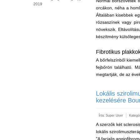
Normál bőrszövetek t
2019
orcákon, néha a homl
Általában kisebbek e
rózsaszínek vagy pi
növekszik. Eltávolítá
készítmény külsőleges
Fibrotikus plakko
A bőrfelszínből kieme
fejbőrön található. 
megtartják, de az év
Lokális szirolim
kezelésére Bou
Írta:
Super User
Kategó
A szerzők két scleros
lokális szirolimuszterá
"A facialis angiofibro