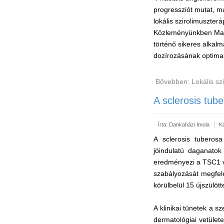
progressziót mutat, ma
lokális szirolimuszter
Közleményünkben Magy
történő sikeres alkal
dozírozásának optimal
Bővebben: Lokális szi
A sclerosis tub
Írta:
Dankaházi Imola
K
A sclerosis tubero
jóindulatú daganatok
eredményezi a TSC1 v
szabályozását megfele
körülbelül 15 újszülötte
A klinikai tünetek a 
dermatológiai vetület