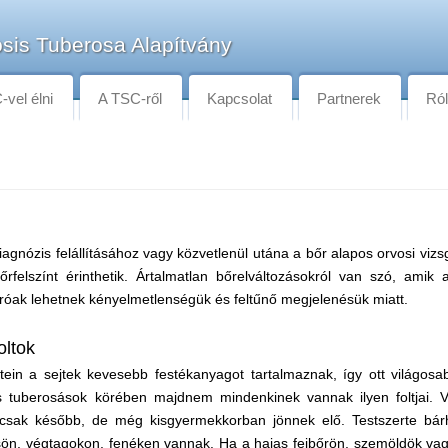
sis Tuberosa Alapítvány
vel élni
A TSC-ről
Kapcsolat
Partnerek
Ró
iagnózis felállításához vagy közvetlenül utána a bőr alapos orvosi vizsg
bőrfelszínt érinthetik. Ártalmatlan bőrelváltozásokról van szó, ami
róak lehetnek kényelmetlenségük és feltűnő megjelenésük miatt.
oltok
tein a sejtek kevesebb festékanyagot tartalmaznak, így ott világosa
is tuberosások körében majdnem mindenkinek vannak ilyen foltjai. 
k csak később, de még kisgyermekkorban jönnek elő. Testszerte bár
ön, végtagokon, fenéken vannak. Ha a hajas fejbőrön, szemöldök vagy