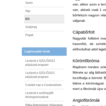
Szem
van, akkor azon a ter
van, akinek csak 1 va
Agy
bőrfelszín nagyon vil
Bőr
váljanak.
Szájüreg
Cápabőrfolt
Fogak
Nagyobb foltként me
hasonlító, de színé
előfordulhat attól lejj
Legfrissebb hírek
Körömfibróma
Lezárult a SZÜLŐ2023
pályázati program
Majdnem minden sclero
Mérete az alig látható
Lezárult a SZÜLŐ2021
pályázati program
torzíthatja a körmöt.
kitéve a körömágyat. 
Családi nap a Csodavárban
mert a fibrómák újra 
Lezárult a szülősegítő
tréningsorozatunk
Angiofibrómák
Ritka Betegségek Világnapja