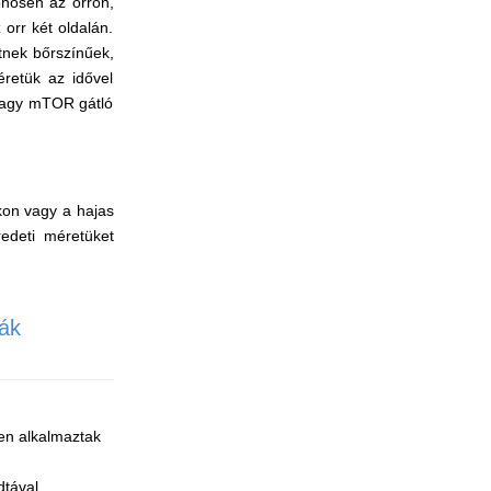
önösen az orron,
orr két oldalán.
tnek bőrszínűek,
retük az idővel
 vagy mTOR gátló
kon vagy a hajas
redeti méretüket
mák
sen alkalmaztak
dtával