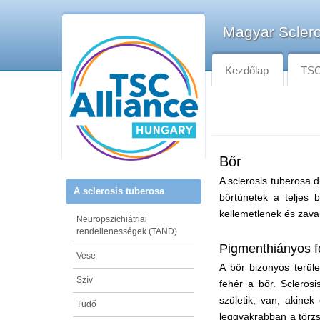
Magyar Sclero
Kezdőlap
TSC-
Bőr
A sclerosis tuberosa d
A sclerosis tuberosa
bőrtünetek a teljes 
kellemetlenek és zava
Neuropszichiátriai
rendellenességek (TAND)
Pigmenthiányos f
Vese
A bőr bizonyos terüle
Szív
fehér a bőr. Scleros
születik, van, akine
Tüdő
leggyakrabban a törzs