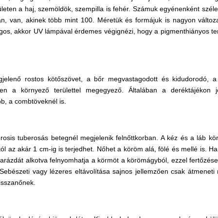
ületen a haj, szemöldök, szempilla is fehér. Számuk egyénenként szél
n, van, akinek több mint 100. Méretük és formájuk is nagyon változa
ágos, akkor UV lámpával érdemes végignézi, hogy a pigmenthiányos ter
gjelenő rostos kötőszövet, a bőr megvastagodott és kidudorodó, a
ben a környező területtel megegyező. Általában a deréktájékon 
ebb, a combtöveknél is.
sis tuberosás betegnél megjelenik felnőttkorban. A kéz és a láb körme
tól az akár 1 cm-ig is terjedhet. Nőhet a köröm alá, fölé és mellé is. H
 Barázdát alkotva felnyomhatja a körmöt a körömágyból, ezzel fertőzés
Sebészeti vagy lézeres eltávolítása sajnos jellemzően csak átmeneti 
visszanőnek.