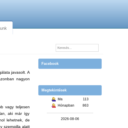
lunk
Facebook
álata javasolt. A
k azonban nagyon
Megtekintések
Ma
113
Hónapban
863
bb vagy teljesen
Van, aki már így
2026-08-06
hol lehetnek, de
 szempilla alatt