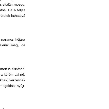
es skálán mozog,
tos. Ha a teljes
ületek láthatóvá
 narancs héjára
jelenik meg, de
it is érintheti.
a a köröm alá nő,
eknek, vérzésnek
megoldást nyújt,