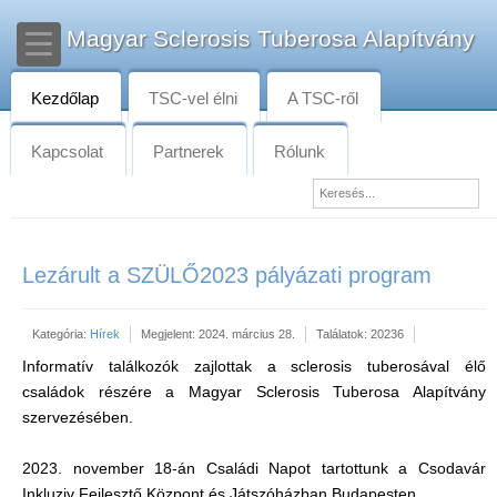
Magyar Sclerosis Tuberosa Alapítvány
Kezdőlap
TSC-vel élni
A TSC-ről
Kapcsolat
Partnerek
Rólunk
Lezárult a SZÜLŐ2023 pályázati program
Kategória:
Hírek
Megjelent: 2024. március 28.
Találatok: 20236
Informatív találkozók zajlottak a sclerosis tuberosával élő
családok részére a Magyar Sclerosis Tuberosa Alapítvány
szervezésében.
2023. november 18-án Családi Napot tartottunk a Csodavár
Inkluziv Fejlesztő Központ és Játszóházban Budapesten.