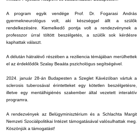
A program egyik vendége Prof. Dr. Fogarasi András
gyermekneurológus volt, aki készséggel állt a szülők
rendelkezésére. Kiemelkedő pontja volt a rendezvénynek a
professzor úrral töltött beszélgetés, a szülők sok kérdésre
kaphattak választ.
A délután hátralévő részében a reziliencia témájában merülhettek
el az érdeklődők Szalay Beaáta pszichológus segítségével.
2024. január 28-án Budapesten a Szeglet Kávézóban vártuk a
sclerosis tuberosával érintetteket egy kötetlen beszélgetésre,
illetve egy mentálhigiénés szakember által vezetett interaktív
programra.
A rendezvények az Belügyminisztérium és a Schlachta Margit
Nemzeti Szociálpolitikai Intézet támogatásával valósulhattak meg.
Köszönjük a támogatást!