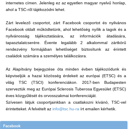
internetes címen. Jelenleg ez az egyetlen magyar nyelvű honlap,
ahol a TSC-ről tájékozódni lehet.
Zárt levelező csoportot, zárt Facebook csoportot és nyilvános
Facebook oldalt működtetünk, ahol lehetőség nyílik a tagok és a
nyilvánosság tájékoztatására, az információk átadására,
tapasztalatcserére. Évente legalább 2 alkalommal zártkörű
rendezvény formájában lehetőséget biztosítunk az érintett
családok számára a személyes találkozásra.
Az Alapítvány bejegyzése óta minden évben tájékozódunk és
képviseljük a hazai közösség érdekeit az európai (ETSC) és a
világ TSC (TSCI) konferenciákon. 2017-ben Budapesten
szerveztük meg az Európai Sclerosis Tuberosa Egyesület (ETSC)
éves közgyűlését és orvosszakmai konferenciáját.
Szívesen látjuk csoportjainkban a csatlakozni kívánó, TSC-vel
érintetteket. A felvételt az
info@tsc.hu-ra
írt emailen kérhetik.
Facebook