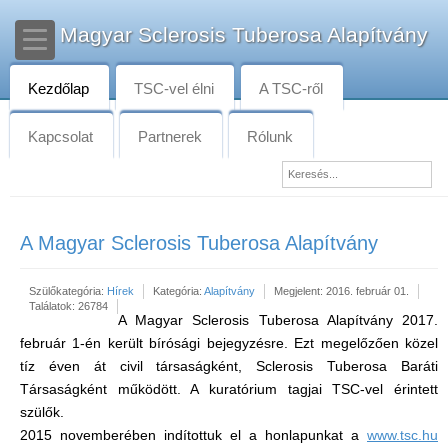
Magyar Sclerosis Tuberosa Alapítvány
Kezdőlap
TSC-vel élni
A TSC-ről
Kapcsolat
Partnerek
Rólunk
A Magyar Sclerosis Tuberosa Alapítvány
Szülőkategória:
Hírek
Kategória:
Alapítvány
Megjelent: 2016. február 01.
Találatok: 26784
A Magyar Sclerosis Tuberosa Alapítvány 2017.
február 1-én került bírósági bejegyzésre. Ezt megelőzően közel
tíz éven át civil társaságként, Sclerosis Tuberosa Baráti
Társaságként működött. A kuratórium tagjai TSC-vel érintett
szülők.
2015 novemberében indítottuk el a honlapunkat a
www.tsc.hu