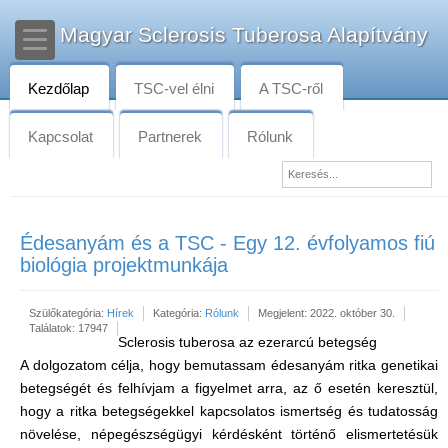
Magyar Sclerosis Tuberosa Alapítvány
Kezdőlap
TSC-vel élni
A TSC-ről
Kapcsolat
Partnerek
Rólunk
Édesanyám és a TSC - Egy 12. évfolyamos fiú
biológia projektmunkája
Szülőkategória:
Hírek
Kategória:
Rólunk
Megjelent: 2022. október 30.
Találatok: 17947
Sclerosis tuberosa az ezerarcú betegség
A dolgozatom célja, hogy bemutassam édesanyám ritka genetikai
betegségét és felhívjam a figyelmet arra, az ő esetén keresztül,
hogy a ritka betegségekkel kapcsolatos ismertség és tudatosság
növelése, népegészségügyi kérdésként történő elismertetésük