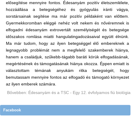
elősegítése mennyire fontos. Édesanyám pozitív életszemlélete,
hozzáállása a betegségéhez és gyógyulás iránti vágya,
sorstársainak segítése ma már pozitív példaként van előttem.
Gyermekkoromban eléggé nehéz volt nekem és nővéremnek is
elfogadni édesanyám extrovertált személyiségét és betegsége
időszakos romlása miatti hangulatingadozásaival együtt élnünk.
Ma már tudom, hogy az ilyen betegséggel élő embereknek a
legnagyobb problémát nem a megfelelő szakemberek hiánya,
hanem a családjuk, szűkebb-tágabb baráti körük elfogadásának,
megértésének és támogatásának hiánya okozza. Éppen emiatt is
választottam témának anyukám ritka betegségét, hogy
bemutassam mennyire fontos az elfogadó és támogató környezet
az ilyen emberek számára.
Bővebben: Édesanyám és a TSC - Egy 12. évfolyamos fiú biológia
Facebook