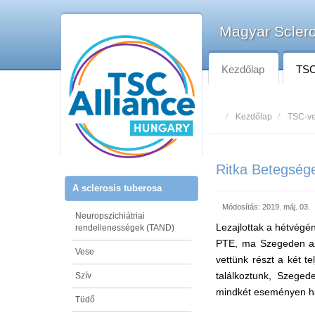
Magyar Sclero
Kezdőlap
TSC-
Kezdőlap
TSC-ve
Ritka Betegség
A sclerosis tuberosa
Módosítás: 2019. máj. 03.
Neuropszichiátriai
Lezajlottak a hétvégé
rendellenességek (TAND)
PTE, ma Szegeden az
Vese
vettünk részt a két t
találkoztunk, Szege
Szív
mindkét eseményen ha
Tüdő