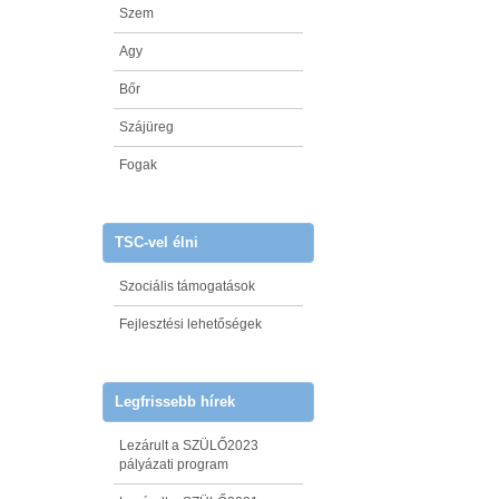
Szem
Agy
Bőr
Szájüreg
Fogak
TSC-vel élni
Szociális támogatások
Fejlesztési lehetőségek
Legfrissebb hírek
Lezárult a SZÜLŐ2023
pályázati program