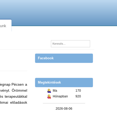
lunk
Facebook
Megtekintések
 Tegnap Pécsen a
zvényt. Örömmel
Ma
170
és terapeutákkal
Hónapban
920
akmai előadások
2026-08-06