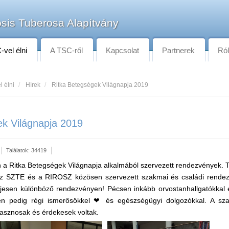
sis Tuberosa Alapítvány
vel élni
A TSC-ről
Kapcsolat
Partnerek
Ró
l élni
Hírek
Ritka Betegségek Világnapja 2019
ek Világnapja 2019
Találatok: 34419
n a Ritka Betegségek Világnapja alkalmából szervezett rendezvények.
 SZTE és a RIROSZ közösen szervezett szakmai és családi rende
eljesen különböző rendezvényen! Pécsen inkább orvostanhallgatókkal 
den pedig régi ismerősökkel ❤ és egészségügyi dolgozókkal. A sz
sznosak és érdekesek voltak.