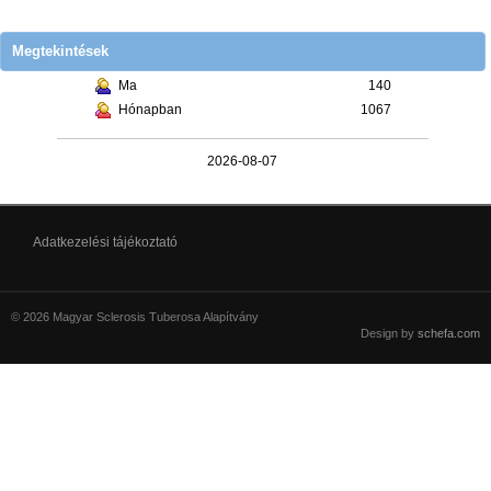
Megtekintések
Ma
140
Hónapban
1067
2026-08-07
Adatkezelési tájékoztató
© 2026 Magyar Sclerosis Tuberosa Alapítvány
Design by
schefa.com