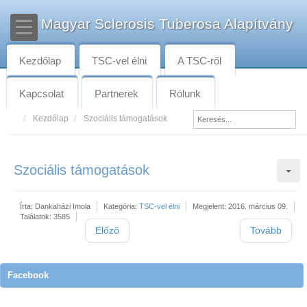
Magyar Sclerosis Tuberosa Alapítvány
Kezdőlap
TSC-vel élni
A TSC-ről
Kapcsolat
Partnerek
Rólunk
Kezdőlap
Szociális támogatások
Szociális támogatások
Írta:
Dankaházi Imola
Kategória:
TSC-vel élni
Megjelent: 2016. március 09.
Találatok: 3585
Előző
Tovább
Facebook