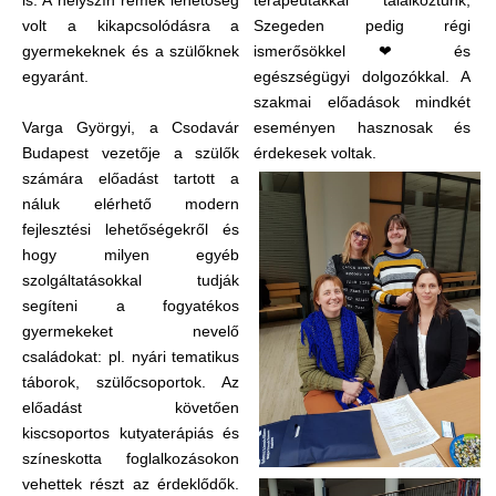
is. A helyszín remek lehetőség
terapeutákkal találkoztunk,
volt a kikapcsolódásra a
Szegeden pedig régi
gyermekeknek és a szülőknek
ismerősökkel ❤ és
egyaránt.
egészségügyi dolgozókkal. A
szakmai előadások mindkét
Varga Györgyi, a Csodavár
eseményen hasznosak és
Budapest vezetője a szülők
érdekesek voltak.
számára előadást tartott a
náluk elérhető modern
fejlesztési lehetőségekről és
hogy milyen egyéb
szolgáltatásokkal tudják
segíteni a fogyatékos
gyermekeket nevelő
családokat: pl. nyári tematikus
táborok, szülőcsoportok. Az
előadást követően
kiscsoportos kutyaterápiás és
színeskotta foglalkozásokon
vehettek részt az érdeklődők.