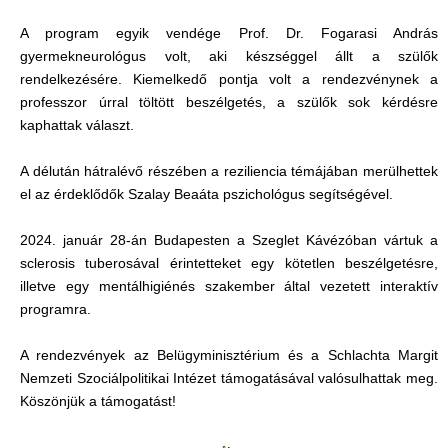
A program egyik vendége Prof. Dr. Fogarasi András
gyermekneurológus volt, aki készséggel állt a szülők
rendelkezésére. Kiemelkedő pontja volt a rendezvénynek a
professzor úrral töltött beszélgetés, a szülők sok kérdésre
kaphattak választ.
A délután hátralévő részében a reziliencia témájában merülhettek
el az érdeklődők Szalay Beaáta pszichológus segítségével.
2024. január 28-án Budapesten a Szeglet Kávézóban vártuk a
sclerosis tuberosával érintetteket egy kötetlen beszélgetésre,
illetve egy mentálhigiénés szakember által vezetett interaktív
programra.
A rendezvények az Belügyminisztérium és a Schlachta Margit
Nemzeti Szociálpolitikai Intézet támogatásával valósulhattak meg.
Köszönjük a támogatást!