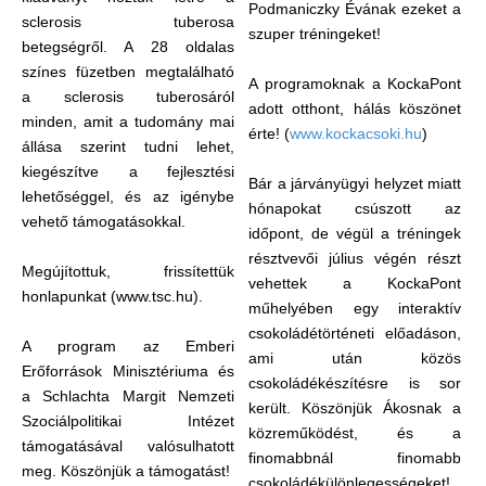
Podmaniczky Évának ezeket a
sclerosis tuberosa
szuper tréningeket!
betegségről. A 28 oldalas
színes füzetben megtalálható
A programoknak a KockaPont
a sclerosis tuberosáról
adott otthont, hálás köszönet
minden, amit a tudomány mai
érte! (
www.kockacsoki.hu
)
állása szerint tudni lehet,
kiegészítve a fejlesztési
Bár a járványügyi helyzet miatt
lehetőséggel, és az igénybe
hónapokat csúszott az
vehető támogatásokkal.
időpont, de végül a tréningek
résztvevői július végén részt
Megújítottuk, frissítettük
vehettek a KockaPont
honlapunkat (www.tsc.hu).
műhelyében egy interaktív
csokoládétörténeti előadáson,
A program az Emberi
ami után közös
Erőforrások Minisztériuma és
csokoládékészítésre is sor
a Schlachta Margit Nemzeti
került. Köszönjük Ákosnak a
Szociálpolitikai Intézet
közreműködést, és a
támogatásával valósulhatott
finomabbnál finomabb
meg. Köszönjük a támogatást!
csokoládékülönlegességeket!