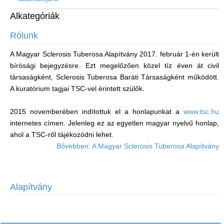
Alkategóriák
Rólunk
A Magyar Sclerosis Tuberosa Alapítvány 2017. február 1-én került
bírósági bejegyzésre. Ezt megelőzően közel tíz éven át civil
társaságként, Sclerosis Tuberosa Baráti Társaságként működött.
A kuratórium tagjai TSC-vel érintett szülők.
2015 novemberében indítottuk el a honlapunkat a
www.tsc.hu
internetes címen. Jelenleg ez az egyetlen magyar nyelvű honlap,
ahol a TSC-ről tájékozódni lehet.
Bővebben: A Magyar Sclerosis Tuberosa Alapítvány
Alapítvány