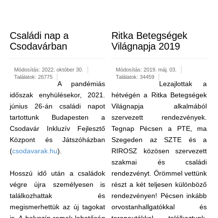
Családi nap a
Ritka Betegségek
Csodavárban
Világnapja 2019
Módosítás: 2022. október 30.
Módosítás: 2019. máj. 03.
Találatok: 26775
Találatok: 34459
A pandémiás
Lezajlottak a
időszak enyhülésekor, 2021.
hétvégén a Ritka Betegségek
június 26-án családi napot
Világnapja alkalmából
tartottunk Budapesten a
szervezett rendezvények.
Csodavár Inkluzív Fejlesztő
Tegnap Pécsen a PTE, ma
Központ és Játszóházban
Szegeden az SZTE és a
(
csodavarak.hu
).
RIROSZ közösen szervezett
szakmai és családi
Hosszú idő után a családok
rendezvényt. Örömmel vettünk
végre újra személyesen is
részt a két teljesen különböző
találkozhattak és
rendezvényen! Pécsen inkább
megismerhettük az új tagokat
orvostanhallgatókkal és