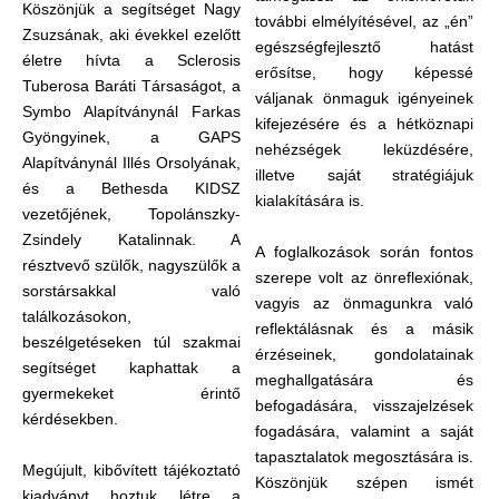
Köszönjük a segítséget Nagy
további elmélyítésével, az „én”
Zsuzsának, aki évekkel ezelőtt
egészségfejlesztő hatást
életre hívta a Sclerosis
erősítse, hogy képessé
Tuberosa Baráti Társaságot, a
váljanak önmaguk igényeinek
Symbo Alapítványnál Farkas
kifejezésére és a hétköznapi
Gyöngyinek, a GAPS
nehézségek leküzdésére,
Alapítványnál Illés Orsolyának,
illetve saját stratégiájuk
és a Bethesda KIDSZ
kialakítására is.
vezetőjének, Topolánszky-
Zsindely Katalinnak. A
A foglalkozások során fontos
résztvevő szülők, nagyszülők a
szerepe volt az önreflexiónak,
sorstársakkal való
vagyis az önmagunkra való
találkozásokon,
reflektálásnak és a másik
beszélgetéseken túl szakmai
érzéseinek, gondolatainak
segítséget kaphattak a
meghallgatására és
gyermekeket érintő
befogadására, visszajelzések
kérdésekben.
fogadására, valamint a saját
tapasztalatok megosztására is.
Megújult, kibővített tájékoztató
Köszönjük szépen ismét
kiadványt hoztuk létre a