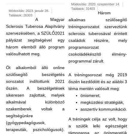
Módosítás: 2020. szeptember 14.
Találatok: 31403
Módosítás: 2023. január 28.
Három
Találatok: 26303
A Magyar
alkalmas szülősegítő
Sclerosis Tuberosa Alapítvány
tréningsorozatot szerveztünk
szervezésében, a SZÜLŐ2021
sclerosis tuberosával érintett
pályázat segítségével egy
családok részére, mely
három elemből álló program
programsorozat
valósulhatott meg.
csokoládékészítő élmény-
programmal zárult.
Öt alkalomból álló online
szülősegítő beszélgetés
A tréningsorozat még 2019
sorozatot indítottunk 2021
őszén kezdődött és az alábbi 3
őszén. A beszélgetések
téma mentén valósult meg:
sikeresen zajlottak, melyek
önismeret,
alkalmával különböző
megküzdési stratégiák,
szakemberek voltak a
asszertív kommunikáció.
segítségünkre
A tréningek célja az volt, hogy
(gyógypedagógusok,
a szülők lelki egészségét
terapeuták, pszichológusok).
támogassa az önismeretük