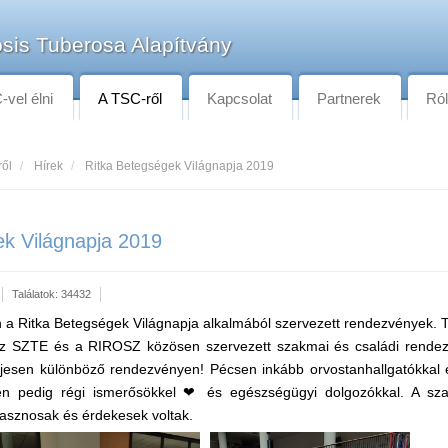
sis Tuberosa Alapítvány
vel élni
A TSC-ről
Kapcsolat
Partnerek
Ró
ről
Hírek
Ritka Betegségek Világnapja 2019
ek Világnapja 2019
Találatok: 34432
n a Ritka Betegségek Világnapja alkalmából szervezett rendezvények.
 SZTE és a RIROSZ közösen szervezett szakmai és családi rende
eljesen különböző rendezvényen! Pécsen inkább orvostanhallgatókkal 
den pedig régi ismerősökkel ❤ és egészségügyi dolgozókkal. A sz
sznosak és érdekesek voltak.