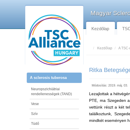
Magyar Sclero
Kezdőlap
TSC-
Kezdőlap
A TSC-
Ritka Betegség
A sclerosis tuberosa
Módosítás: 2019. máj. 03.
Neuropszichiátriai
Lezajlottak a hétvégé
rendellenességek (TAND)
PTE, ma Szegeden az
Vese
vettünk részt a két t
találkoztunk, Szege
Szív
mindkét eseményen ha
Tüdő