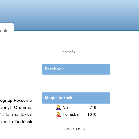
lunk
Facebook
Megtekintések
 Tegnap Pécsen a
zvényt. Örömmel
Ma
719
és terapeutákkal
Hónapban
1646
akmai előadások
2026-08-07