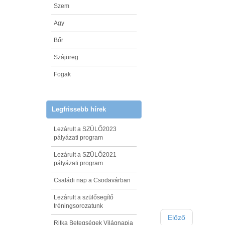
Szem
Agy
Bőr
Szájüreg
Fogak
Legfrissebb hírek
Lezárult a SZÜLŐ2023
pályázati program
Lezárult a SZÜLŐ2021
pályázati program
Családi nap a Csodavárban
Lezárult a szülősegítő
tréningsorozatunk
Előző
Ritka Betegségek Világnapja