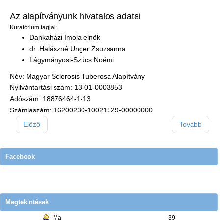
Az alapítványunk hivatalos adatai
Kuratórium tagjai:
Dankaházi Imola elnök
dr. Halászné Unger Zsuzsanna
Lágymányosi-Szücs Noémi
Név: Magyar Sclerosis Tuberosa Alapítvány
Nyilvántartási szám: 13-01-0003853
Adószám: 18876464-1-13
Számlaszám: 16200230-10021529-00000000
Előző
Tovább
Facebook
Megtekintések
Ma
39