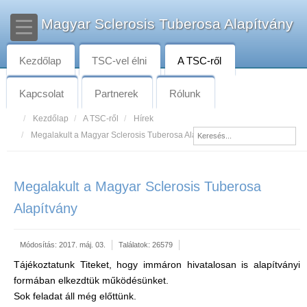
Magyar Sclerosis Tuberosa Alapítvány
Kezdőlap
TSC-vel élni
A TSC-ről
Kapcsolat
Partnerek
Rólunk
Kezdőlap
A TSC-ről
Hírek
Megalakult a Magyar Sclerosis Tuberosa Alapítvány
Megalakult a Magyar Sclerosis Tuberosa
Alapítvány
Módosítás: 2017. máj. 03.
Találatok: 26579
Tájékoztatunk Titeket, hogy immáron hivatalosan is alapítványi
formában elkezdtük működésünket.
Sok feladat áll még előttünk.