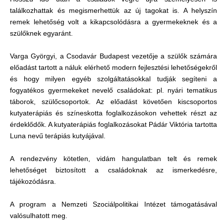
találkozhattak és megismerhettük az új tagokat is. A helyszín
remek lehetőség volt a kikapcsolódásra a gyermekeknek és a
szülőknek egyaránt.
Varga Györgyi, a Csodavár Budapest vezetője a szülők számára
előadást tartott a náluk elérhető modern fejlesztési lehetőségekről
és hogy milyen egyéb szolgáltatásokkal tudják segíteni a
fogyatékos gyermekeket nevelő családokat: pl. nyári tematikus
táborok, szülőcsoportok. Az előadást követően kiscsoportos
kutyaterápiás és színeskotta foglalkozásokon vehettek részt az
érdeklődők. A kutyaterápiás foglalkozásokat Pádár Viktória tartotta
Luna nevű terápiás kutyájával.
A rendezvény kötetlen, vidám hangulatban telt és remek
lehetőséget biztosított a családoknak az ismerkedésre,
tájékozódásra.
A program a Nemzeti Szociálpolitikai Intézet támogatásával
valósulhatott meg.