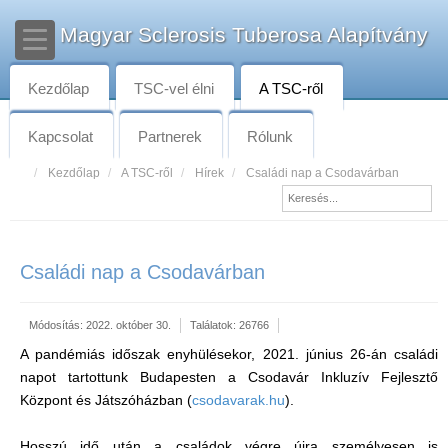
Magyar Sclerosis Tuberosa Alapítvány
Kezdőlap
TSC-vel élni
A TSC-ről
Kapcsolat
Partnerek
Rólunk
Kezdőlap
A TSC-ről
Hírek
Családi nap a Csodavárban
Családi nap a Csodavárban
Módosítás: 2022. október 30.
Találatok: 26766
A pandémiás időszak enyhülésekor, 2021. június 26-án családi
napot tartottunk Budapesten a Csodavár Inkluzív Fejlesztő
Központ és Játszóházban (
csodavarak.hu
).
Hosszú idő után a családok végre újra személyesen is