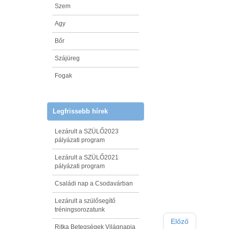
Szem
Agy
Bőr
Szájüreg
Fogak
Legfrissebb hírek
Lezárult a SZÜLŐ2023
pályázati program
Lezárult a SZÜLŐ2021
pályázati program
Családi nap a Csodavárban
Lezárult a szülősegítő
tréningsorozatunk
Előző
Ritka Betegségek Világnapja