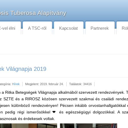
sis Tuberosa Alapítvány
vel élni
A TSC-ről
Kapcsolat
Partnerek
Ró
ek Világnapja 2019
ategória:
Hírek
Megjelent: 2019. február 24.
Találatok: 34416
n a Ritka Betegségek Világnapja alkalmából szervezett rendezvények.
 SZTE és a RIROSZ közösen szervezett szakmai és családi rende
eljesen különböző rendezvényen! Pécsen inkább orvostanhallgatókkal 
den pedig régi ismerősökkel ❤ és egészségügyi dolgozókkal. A sz
sznosak és érdekesek voltak.