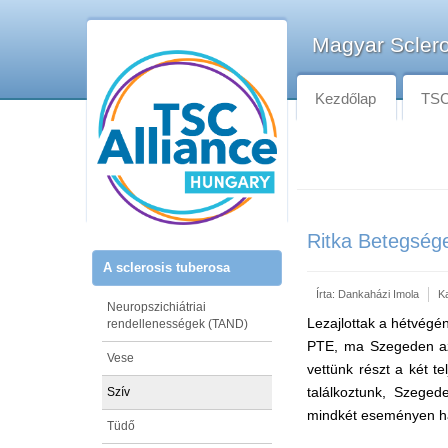
Magyar Sclero
Kezdőlap
TSC-
Ritka Betegség
A sclerosis tuberosa
Írta:
Dankaházi Imola
K
Neuropszichiátriai
Lezajlottak a hétvégé
rendellenességek (TAND)
PTE, ma Szegeden az
Vese
vettünk részt a két t
találkoztunk, Szege
Szív
mindkét eseményen ha
Tüdő