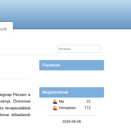
lunk
Facebook
Megtekintések
 Tegnap Pécsen a
zvényt. Örömmel
Ma
22
és terapeutákkal
Hónapban
772
akmai előadások
2026-08-06