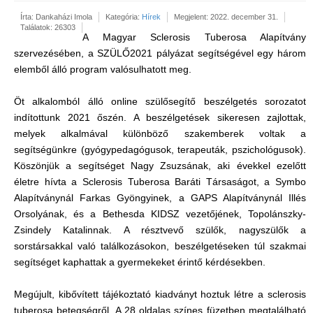
Írta:
Dankaházi Imola
Kategória:
Hírek
Megjelent: 2022. december 31.
Találatok: 26303
A Magyar Sclerosis Tuberosa Alapítvány
szervezésében, a SZÜLŐ2021 pályázat segítségével egy három
elemből álló program valósulhatott meg.
Öt alkalomból álló online szülősegítő beszélgetés sorozatot
indítottunk 2021 őszén. A beszélgetések sikeresen zajlottak,
melyek alkalmával különböző szakemberek voltak a
segítségünkre (gyógypedagógusok, terapeuták, pszichológusok).
Köszönjük a segítséget Nagy Zsuzsának, aki évekkel ezelőtt
életre hívta a Sclerosis Tuberosa Baráti Társaságot, a Symbo
Alapítványnál Farkas Gyöngyinek, a GAPS Alapítványnál Illés
Orsolyának, és a Bethesda KIDSZ vezetőjének, Topolánszky-
Zsindely Katalinnak. A résztvevő szülők, nagyszülők a
sorstársakkal való találkozásokon, beszélgetéseken túl szakmai
segítséget kaphattak a gyermekeket érintő kérdésekben.
Megújult, kibővített tájékoztató kiadványt hoztuk létre a sclerosis
tuberosa betegségről. A 28 oldalas színes füzetben megtalálható