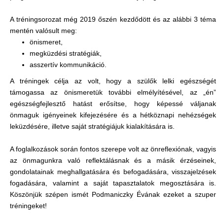
A tréningsorozat még 2019 őszén kezdődött és az alábbi 3 téma
mentén valósult meg:
önismeret,
megküzdési stratégiák,
asszertív kommunikáció.
A tréningek célja az volt, hogy a szülők lelki egészségét
támogassa az önismeretük további elmélyítésével, az „én”
egészségfejlesztő hatást erősítse, hogy képessé váljanak
önmaguk igényeinek kifejezésére és a hétköznapi nehézségek
leküzdésére, illetve saját stratégiájuk kialakítására is.
A foglalkozások során fontos szerepe volt az önreflexiónak, vagyis
az önmagunkra való reflektálásnak és a másik érzéseinek,
gondolatainak meghallgatására és befogadására, visszajelzések
fogadására, valamint a saját tapasztalatok megosztására is.
Köszönjük szépen ismét Podmaniczky Évának ezeket a szuper
tréningeket!