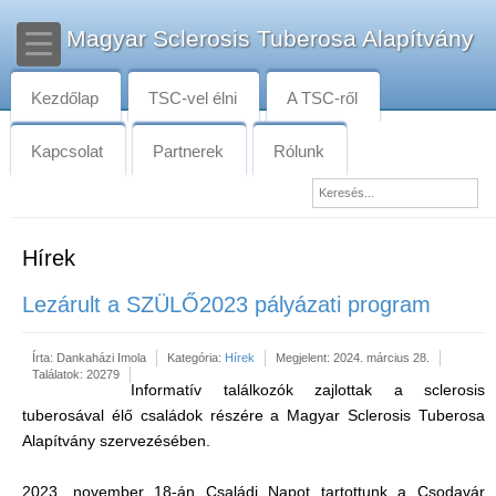
Magyar Sclerosis Tuberosa Alapítvány
Kezdőlap
TSC-vel élni
A TSC-ről
Kapcsolat
Partnerek
Rólunk
Hírek
Lezárult a SZÜLŐ2023 pályázati program
Írta:
Dankaházi Imola
Kategória:
Hírek
Megjelent: 2024. március 28.
Találatok: 20279
Informatív találkozók zajlottak a sclerosis
tuberosával élő családok részére a Magyar Sclerosis Tuberosa
Alapítvány szervezésében.
2023. november 18-án Családi Napot tartottunk a Csodavár