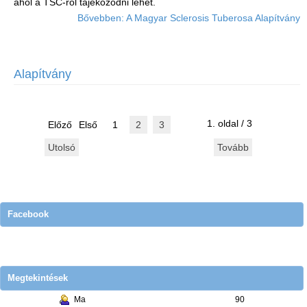
ahol a TSC-ről tájékozódni lehet.
Bővebben: A Magyar Sclerosis Tuberosa Alapítvány
Alapítvány
1. oldal / 3
Előző
Első
1
2
3
Utolsó
Tovább
Facebook
Megtekintések
Ma
90