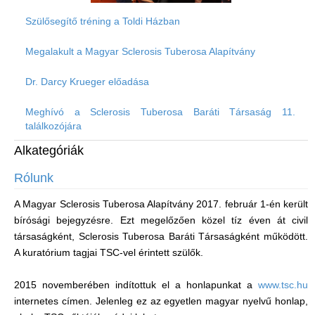
Szülősegítő tréning a Toldi Házban
Megalakult a Magyar Sclerosis Tuberosa Alapítvány
Dr. Darcy Krueger előadása
Meghívó a Sclerosis Tuberosa Baráti Társaság 11.
találkozójára
Alkategóriák
Rólunk
A Magyar Sclerosis Tuberosa Alapítvány 2017. február 1-én került
bírósági bejegyzésre. Ezt megelőzően közel tíz éven át civil
társaságként, Sclerosis Tuberosa Baráti Társaságként működött.
A kuratórium tagjai TSC-vel érintett szülők.
2015 novemberében indítottuk el a honlapunkat a
www.tsc.hu
internetes címen. Jelenleg ez az egyetlen magyar nyelvű honlap,