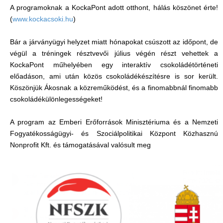
A programoknak a KockaPont adott otthont, hálás köszönet érte!
(
www.kockacsoki.hu
)
Bár a járványügyi helyzet miatt hónapokat csúszott az időpont, de
végül a tréningek résztvevői július végén részt vehettek a
KockaPont műhelyében egy interaktív csokoládétörténeti
előadáson, ami után közös csokoládékészítésre is sor került.
Köszönjük Ákosnak a közreműködést, és a finomabbnál finomabb
csokoládékülönlegességeket!
A program az Emberi Erőforrások Minisztériuma és a Nemzeti
Fogyatékosságügyi- és Szociálpolitikai Központ Közhasznú
Nonprofit Kft. és támogatásával valósult meg