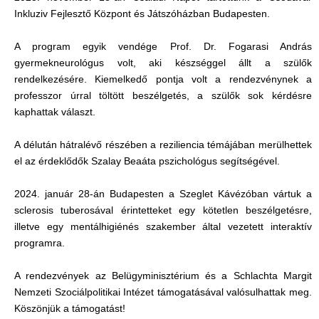
Inkluziv Fejlesztő Központ és Játszóházban Budapesten.
A program egyik vendége Prof. Dr. Fogarasi András
gyermekneurológus volt, aki készséggel állt a szülők
rendelkezésére. Kiemelkedő pontja volt a rendezvénynek a
professzor úrral töltött beszélgetés, a szülők sok kérdésre
kaphattak választ.
A délután hátralévő részében a reziliencia témájában merülhettek
el az érdeklődők Szalay Beaáta pszichológus segítségével.
2024. január 28-án Budapesten a Szeglet Kávézóban vártuk a
sclerosis tuberosával érintetteket egy kötetlen beszélgetésre,
illetve egy mentálhigiénés szakember által vezetett interaktív
programra.
A rendezvények az Belügyminisztérium és a Schlachta Margit
Nemzeti Szociálpolitikai Intézet támogatásával valósulhattak meg.
Köszönjük a támogatást!