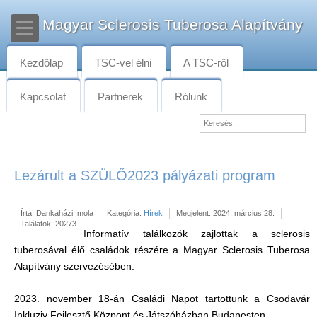
Magyar Sclerosis Tuberosa Alapítvány
Kezdőlap
TSC-vel élni
A TSC-ről
Kapcsolat
Partnerek
Rólunk
Lezárult a SZÜLŐ2023 pályázati program
Írta:
Dankaházi Imola
Kategória:
Hírek
Megjelent: 2024. március 28.
Találatok: 20273
Informatív találkozók zajlottak a sclerosis
tuberosával élő családok részére a Magyar Sclerosis Tuberosa
Alapítvány szervezésében.
2023. november 18-án Családi Napot tartottunk a Csodavár
Inkluziv Fejlesztő Központ és Játszóházban Budapesten.