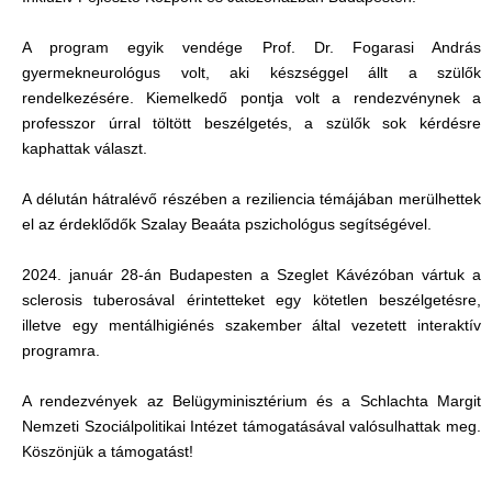
A program egyik vendége Prof. Dr. Fogarasi András
gyermekneurológus volt, aki készséggel állt a szülők
rendelkezésére. Kiemelkedő pontja volt a rendezvénynek a
professzor úrral töltött beszélgetés, a szülők sok kérdésre
kaphattak választ.
A délután hátralévő részében a reziliencia témájában merülhettek
el az érdeklődők Szalay Beaáta pszichológus segítségével.
2024. január 28-án Budapesten a Szeglet Kávézóban vártuk a
sclerosis tuberosával érintetteket egy kötetlen beszélgetésre,
illetve egy mentálhigiénés szakember által vezetett interaktív
programra.
A rendezvények az Belügyminisztérium és a Schlachta Margit
Nemzeti Szociálpolitikai Intézet támogatásával valósulhattak meg.
Köszönjük a támogatást!