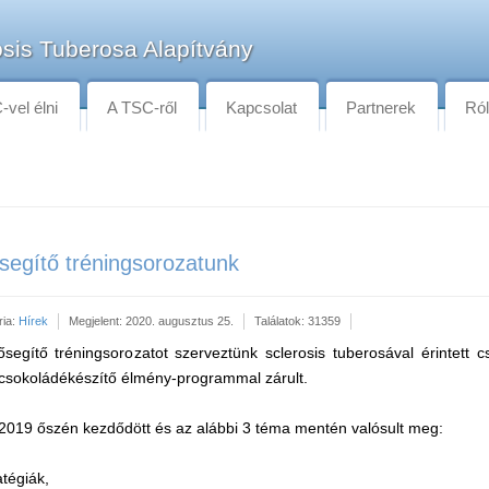
sis Tuberosa Alapítvány
vel élni
A TSC-ről
Kapcsolat
Partnerek
Ró
ősegítő tréningsorozatunk
ria:
Hírek
Megjelent: 2020. augusztus 25.
Találatok: 31359
egítő tréningsorozatot szerveztünk sclerosis tuberosával érintett c
csokoládékészítő élmény-programmal zárult.
2019 őszén kezdődött és az alábbi 3 téma mentén valósult meg:
tégiák,