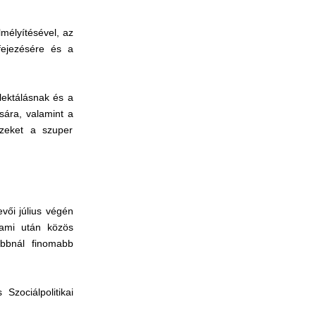
lmélyítésével, az
fejezésére és a
lektálásnak és a
sára, valamint a
ezeket a szuper
vői július végén
 ami után közös
abbnál finomabb
zociálpolitikai