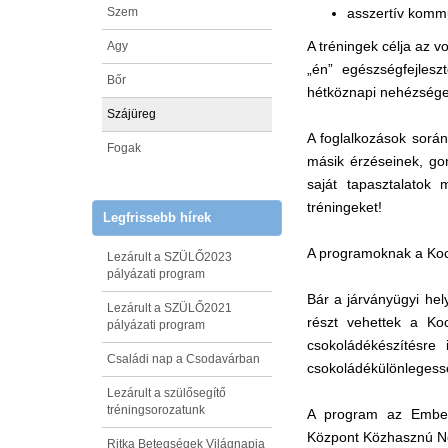
Szem
asszertív komm
A tréningek célja az v
Agy
„én” egészségfejles
Bőr
hétköznapi nehézségek 
Szájüreg
A foglalkozások során
Fogak
másik érzéseinek, go
saját tapasztalatok
tréningeket!
Legfrissebb hírek
A programoknak a Kock
Lezárult a SZÜLŐ2023
pályázati program
Bár a járványügyi hel
Lezárult a SZÜLŐ2021
részt vehettek a Ko
pályázati program
csokoládékészítésre
Családi nap a Csodavárban
csokoládékülönlegess
Lezárult a szülősegítő
tréningsorozatunk
A program az Emberi
Központ Közhasznú Non
Ritka Betegségek Világnapja