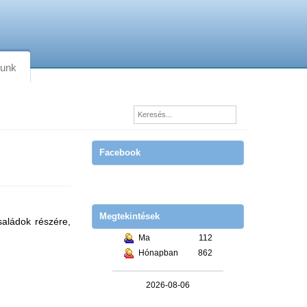
lunk
Facebook
Megtekintések
saládok részére,
Ma
112
Hónapban
862
2026-08-06