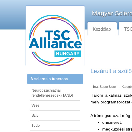
Magyar Sclero
Kezdőlap
TSC-
Lezárult a szül
A sclerosis tuberosa
Írta:
Super User
Kategó
Neuropszichiátriai
Három alkalmas szülős
rendellenességek (TAND)
mely programsorozat 
Vese
A tréningsorozat még 
Szív
önismeret,
Tüdő
megküzdési stra