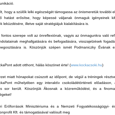
unikáció.
olt, hogy a szülők lelki egészségét támogassa az önismeretük további e
ztő hatást erősítse, hogy képessé váljanak önmaguk igényeinek ki
leküzdésére, illetve saját stratégiájuk kialakítására is.
 fontos szerepe volt az önreflexiónak, vagyis az önmagunkra való ref
ndolatainak meghallgatására és befogadására, visszajelzések fogadá
 megosztására is. Köszönjük szépen ismét Podmaniczky Évának 
aPont adott otthont, hálás köszönet érte! (
www.kockacsoki.hu
)
yzet miatt hónapokat csúszott az időpont, de végül a tréningek résztve
ckaPont műhelyében egy interaktív csokoládétörténeti előadáson,
 is sor került. Köszönjük Ákosnak a közreműködést, és a finom
égeket!
 Erőforrások Minisztériuma és a Nemzeti Fogyatékosságügyi- és S
profit Kft. és támogatásával valósult meg