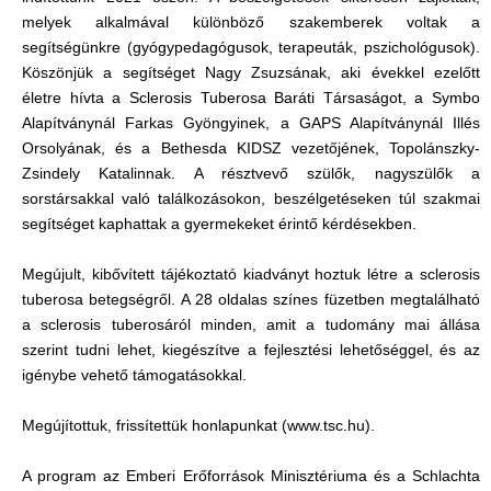
melyek alkalmával különböző szakemberek voltak a
segítségünkre (gyógypedagógusok, terapeuták, pszichológusok).
Köszönjük a segítséget Nagy Zsuzsának, aki évekkel ezelőtt
életre hívta a Sclerosis Tuberosa Baráti Társaságot, a Symbo
Alapítványnál Farkas Gyöngyinek, a GAPS Alapítványnál Illés
Orsolyának, és a Bethesda KIDSZ vezetőjének, Topolánszky-
Zsindely Katalinnak. A résztvevő szülők, nagyszülők a
sorstársakkal való találkozásokon, beszélgetéseken túl szakmai
segítséget kaphattak a gyermekeket érintő kérdésekben.
Megújult, kibővített tájékoztató kiadványt hoztuk létre a sclerosis
tuberosa betegségről. A 28 oldalas színes füzetben megtalálható
a sclerosis tuberosáról minden, amit a tudomány mai állása
szerint tudni lehet, kiegészítve a fejlesztési lehetőséggel, és az
igénybe vehető támogatásokkal.
Megújítottuk, frissítettük honlapunkat (www.tsc.hu).
A program az Emberi Erőforrások Minisztériuma és a Schlachta