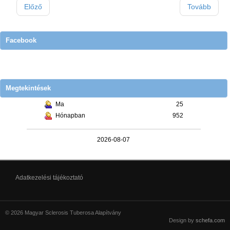
Előző
Tovább
Facebook
Megtekintések
Ma
25
Hónapban
952
2026-08-07
Adatkezelési tájékoztató
© 2026 Magyar Sclerosis Tuberosa Alapítvány
Design by
schefa.com