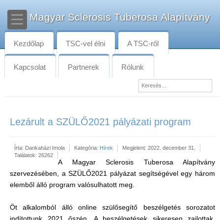
Magyar Sclerosis Tuberosa Alapítvány
Kezdőlap
TSC-vel élni
A TSC-ről
Kapcsolat
Partnerek
Rólunk
Lezárult a SZÜLŐ2021 pályázati program
Írta:
Dankaházi Imola
Kategória:
Hírek
Megjelent: 2022. december 31.
Találatok: 26262
A Magyar Sclerosis Tuberosa Alapítvány
szervezésében, a SZÜLŐ2021 pályázat segítségével egy három
elemből álló program valósulhatott meg.
Öt alkalomból álló online szülősegítő beszélgetés sorozatot
indítottunk 2021 őszén. A beszélgetések sikeresen zajlottak,