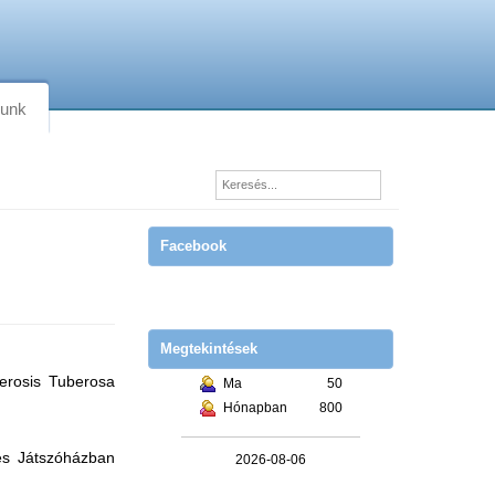
lunk
Facebook
Megtekintések
lerosis Tuberosa
Ma
50
Hónapban
800
és Játszóházban
2026-08-06