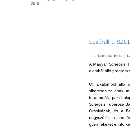
2019
Lezárult a SZÜ
Írta:
Dankaházi Imola
K
A Magyar Sclerosis 
elemből álló program 
Öt alkalomból álló o
sikeresen zajlottak,
terapeuták, pszichol
Sclerosis Tuberosa Ba
Orsolyának, és a Be
nagyszülők a sorstá
gyermekeket érintő k