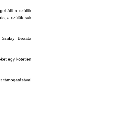
el állt a szülők
és, a szülők sok
k Szalay Beaáta
ket egy kötetlen
et támogatásával