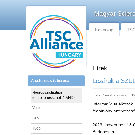
Magyar Sclero
Kezdőlap
TSC-
Hírek
Lezárult a SZÜ
A sclerosis tuberosa
Neuropszichiátriai
Írta:
Dankaházi Imola
K
rendellenességek (TAND)
Informatív találkozók
Vese
Alapítvány szervezés
Szív
2023. november 18-án
Tüdő
Budapesten.