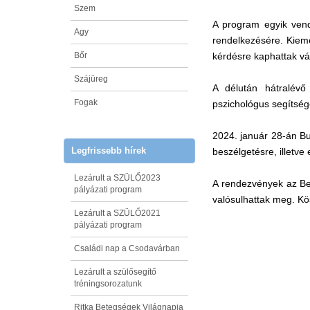
Szem
A program egyik vend
Agy
rendelkezésére. Kieme
Bőr
kérdésre kaphattak vá
Szájüreg
A délután hátralévő
Fogak
pszichológus segítség
2024. január 28-án Bu
Legfrissebb hírek
beszélgetésre, illetve
Lezárult a SZÜLŐ2023
A rendezvények az Bel
pályázati program
valósulhattak meg. Kö
Lezárult a SZÜLŐ2021
pályázati program
Családi nap a Csodavárban
Lezárult a szülősegítő
tréningsorozatunk
Ritka Betegségek Világnapja