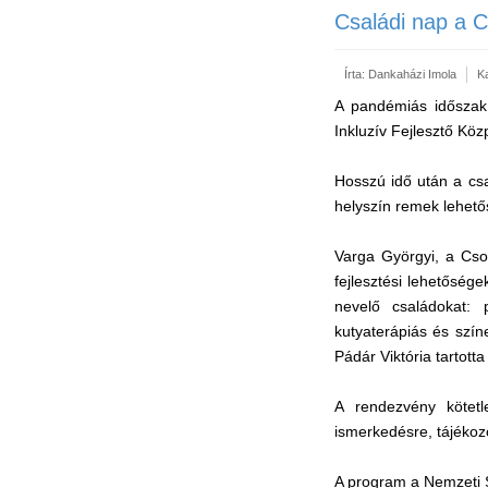
Családi nap a 
Írta:
Dankaházi Imola
K
A pandémiás időszak 
Inkluzív Fejlesztő Kö
Hosszú idő után a csa
helyszín remek lehető
Varga Györgyi, a Cso
fejlesztési lehetőség
nevelő családokat: 
kutyaterápiás és szín
Pádár Viktória tartott
A rendezvény kötetl
ismerkedésre, tájékoz
A program a Nemzeti S