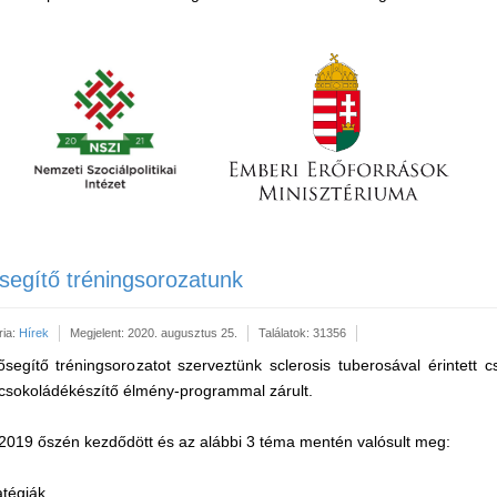
ősegítő tréningsorozatunk
ria:
Hírek
Megjelent: 2020. augusztus 25.
Találatok: 31356
egítő tréningsorozatot szerveztünk sclerosis tuberosával érintett c
csokoládékészítő élmény-programmal zárult.
2019 őszén kezdődött és az alábbi 3 téma mentén valósult meg:
tégiák,