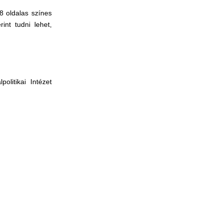
28 oldalas színes
int tudni lehet,
litikai Intézet