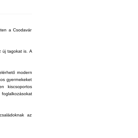
sten a Csodavár
új tagokat is. A
 elérhető modern
ékos gyermekeket
en kiscsoportos
 foglalkozásokat
 családoknak az