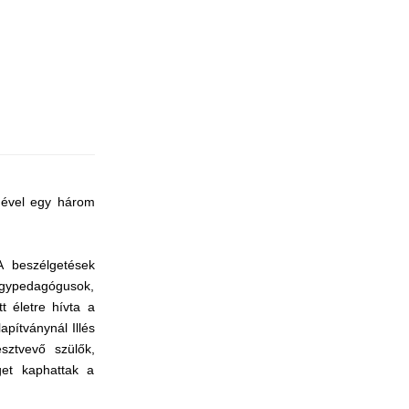
gével egy három
A beszélgetések
yógypedagógusok,
t életre hívta a
pítványnál Illés
sztvevő szülők,
get kaphattak a