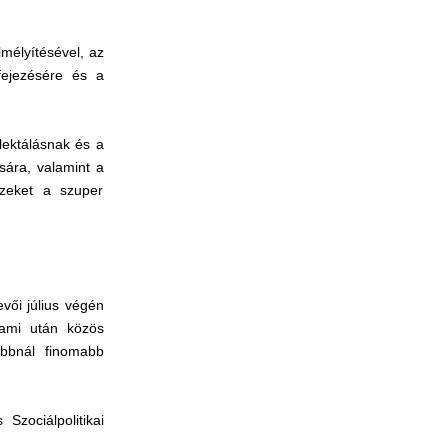
lmélyítésével, az
fejezésére és a
lektálásnak és a
sára, valamint a
ezeket a szuper
vői július végén
 ami után közös
abbnál finomabb
zociálpolitikai