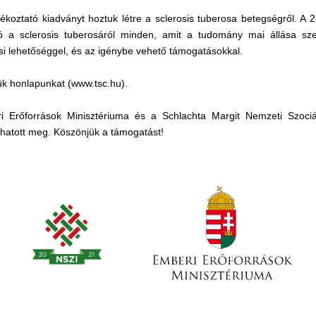
ájékoztató kiadványt hoztuk létre a sclerosis tuberosa betegségről. A 
ó a sclerosis tuberosáról minden, amit a tudomány mai állása szer
ési lehetőséggel, és az igénybe vehető támogatásokkal.
ttük honlapunkat (www.tsc.hu).
Erőforrások Minisztériuma és a Schlachta Margit Nemzeti Szociálpo
hatott meg. Köszönjük a támogatást!