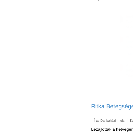
Ritka Betegség
Írta:
Dankaházi Imola
K
Lezajlottak a hétvégé