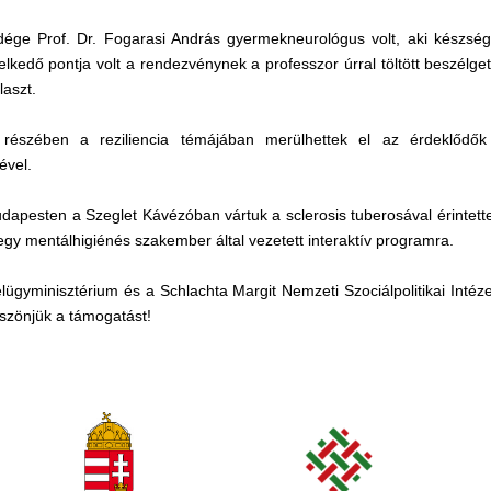
ége Prof. Dr. Fogarasi András gyermekneurológus volt, aki készségg
lkedő pontja volt a rendezvénynek a professzor úrral töltött beszélget
laszt.
 részében a reziliencia témájában merülhettek el az érdeklődő
ével.
dapesten a Szeglet Kávézóban vártuk a sclerosis tuberosával érintette
 egy mentálhigiénés szakember által vezetett interaktív programra.
ügyminisztérium és a Schlachta Margit Nemzeti Szociálpolitikai Intéz
szönjük a támogatást!