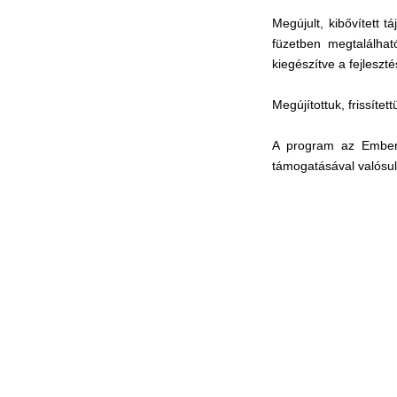
Megújult, kibővített t
füzetben megtalálhat
kiegészítve a fejleszt
Megújítottuk, frissíte
A program az Emberi 
támogatásával valósul