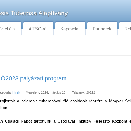
sis Tuberosa Alapítvány
vel élni
A TSC-ről
Kapcsolat
Partnerek
Ró
LŐ2023 pályázati program
ategória:
Hírek
Megjelent: 2024. március 28.
Találatok: 20222
 zajlottak a sclerosis tuberosával élő családok részére a Magyar Sc
ében.
 Családi Napot tartottunk a Csodavár Inkluziv Fejlesztő Központ 