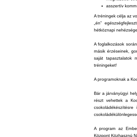
asszertív komm
A tréningek célja az v
„én” egészségfejles
hétköznapi nehézségek 
A foglalkozások során
másik érzéseinek, go
saját tapasztalatok
tréningeket!
A programoknak a Kock
Bár a járványügyi hel
részt vehettek a Ko
csokoládékészítésre
csokoládékülönlegess
A program az Emberi
Központ Közhasznú Non