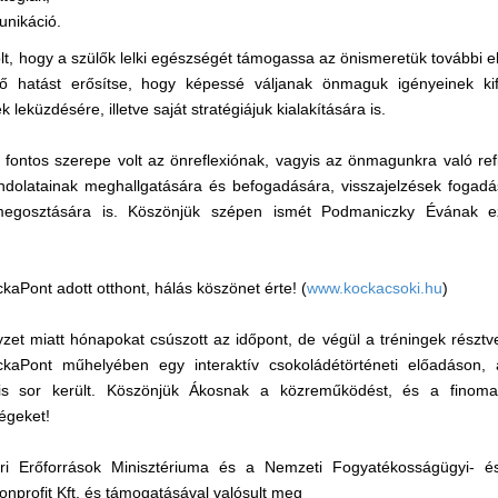
unikáció.
olt, hogy a szülők lelki egészségét támogassa az önismeretük további e
ztő hatást erősítse, hogy képessé váljanak önmaguk igényeinek ki
leküzdésére, illetve saját stratégiájuk kialakítására is.
 fontos szerepe volt az önreflexiónak, vagyis az önmagunkra való ref
ndolatainak meghallgatására és befogadására, visszajelzések fogadá
 megosztására is. Köszönjük szépen ismét Podmaniczky Évának 
aPont adott otthont, hálás köszönet érte! (
www.kockacsoki.hu
)
yzet miatt hónapokat csúszott az időpont, de végül a tréningek résztve
ckaPont műhelyében egy interaktív csokoládétörténeti előadáson,
 is sor került. Köszönjük Ákosnak a közreműködést, és a finom
égeket!
 Erőforrások Minisztériuma és a Nemzeti Fogyatékosságügyi- és S
profit Kft. és támogatásával valósult meg