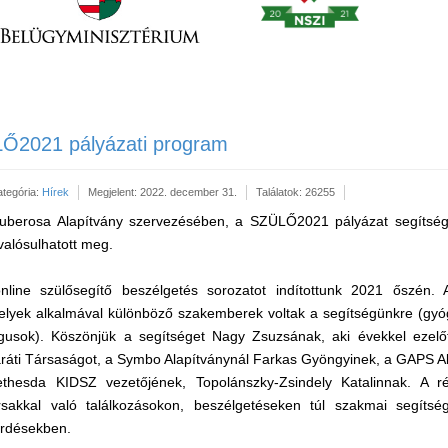
LŐ2021 pályázati program
ategória:
Hírek
Megjelent: 2022. december 31.
Találatok: 26255
Tuberosa Alapítvány szervezésében, a SZÜLŐ2021 pályázat segítsé
valósulhatott meg.
nline szülősegítő beszélgetés sorozatot indítottunk 2021 őszén. 
 melyek alkalmával különböző szakemberek voltak a segítségünkre (g
ógusok). Köszönjük a segítséget Nagy Zsuzsának, aki évekkel ezelőt
ráti Társaságot, a Symbo Alapítványnál Farkas Gyöngyinek, a GAPS Ala
thesda KIDSZ vezetőjének, Topolánszky-Zsindely Katalinnak. A ré
rsakkal való találkozásokon, beszélgetéseken túl szakmai segítsé
érdésekben.