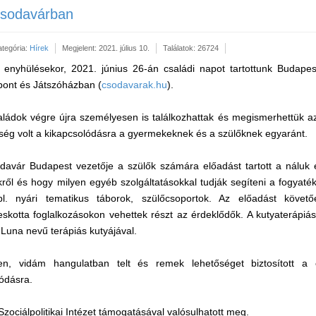
Csodavárban
ategória:
Hírek
Megjelent: 2021. július 10.
Találatok: 26724
enyhülésekor, 2021. június 26-án családi napot tartottunk Budape
zpont és Játszóházban (
csodavarak.hu
).
ládok végre újra személyesen is találkozhattak és megismerhettük az 
ség volt a kikapcsolódásra a gyermekeknek és a szülőknek egyaránt.
davár Budapest vezetője a szülők számára előadást tartott a náluk
ekről és hogy milyen egyéb szolgáltatásokkal tudják segíteni a fogyat
pl. nyári tematikus táborok, szülőcsoportok. Az előadást követő
eskotta foglalkozásokon vehettek részt az érdeklődők. A kutyaterápiás
a Luna nevű terápiás kutyájával.
en, vidám hangulatban telt és remek lehetőséget biztosított a
ódásra.
zociálpolitikai Intézet támogatásával valósulhatott meg.