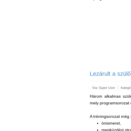
Lezárult a szül
Írta:
Super User
Kategó
Három alkalmas szülős
mely programsorozat 
A tréningsorozat még 
önismeret,
megküzdési stra