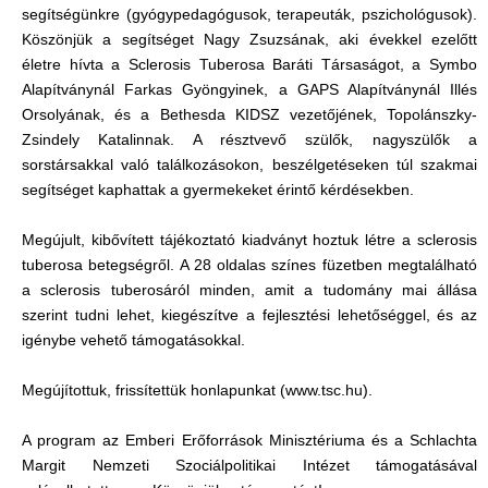
segítségünkre (gyógypedagógusok, terapeuták, pszichológusok).
Köszönjük a segítséget Nagy Zsuzsának, aki évekkel ezelőtt
életre hívta a Sclerosis Tuberosa Baráti Társaságot, a Symbo
Alapítványnál Farkas Gyöngyinek, a GAPS Alapítványnál Illés
Orsolyának, és a Bethesda KIDSZ vezetőjének, Topolánszky-
Zsindely Katalinnak. A résztvevő szülők, nagyszülők a
sorstársakkal való találkozásokon, beszélgetéseken túl szakmai
segítséget kaphattak a gyermekeket érintő kérdésekben.
Megújult, kibővített tájékoztató kiadványt hoztuk létre a sclerosis
tuberosa betegségről. A 28 oldalas színes füzetben megtalálható
a sclerosis tuberosáról minden, amit a tudomány mai állása
szerint tudni lehet, kiegészítve a fejlesztési lehetőséggel, és az
igénybe vehető támogatásokkal.
Megújítottuk, frissítettük honlapunkat (www.tsc.hu).
A program az Emberi Erőforrások Minisztériuma és a Schlachta
Margit Nemzeti Szociálpolitikai Intézet támogatásával