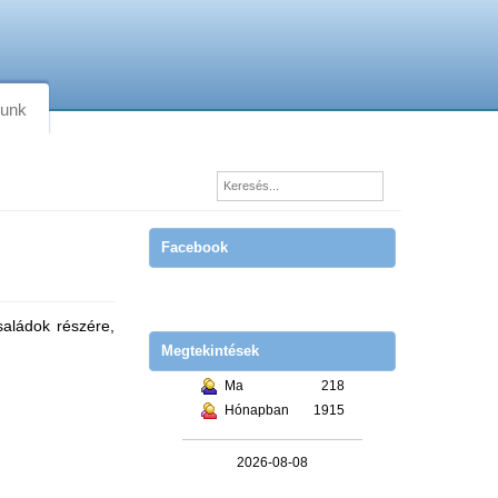
lunk
Facebook
saládok részére,
Megtekintések
Ma
218
Hónapban
1915
2026-08-08