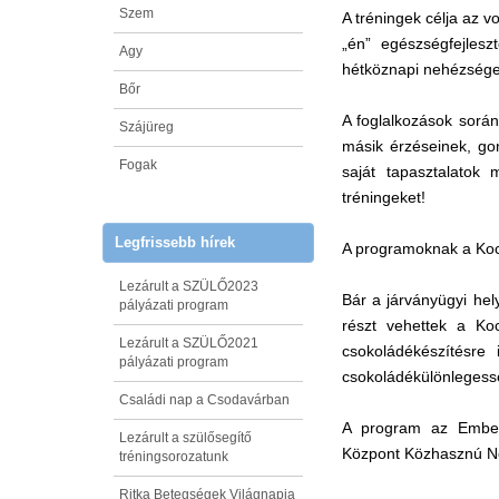
Szem
A tréningek célja az v
„én” egészségfejles
Agy
hétköznapi nehézségek 
Bőr
A foglalkozások során
Szájüreg
másik érzéseinek, go
Fogak
saját tapasztalatok
tréningeket!
Legfrissebb hírek
A programoknak a Kock
Lezárult a SZÜLŐ2023
Bár a járványügyi hel
pályázati program
részt vehettek a Ko
Lezárult a SZÜLŐ2021
csokoládékészítésre
pályázati program
csokoládékülönlegess
Családi nap a Csodavárban
A program az Emberi
Lezárult a szülősegítő
Központ Közhasznú Non
tréningsorozatunk
Ritka Betegségek Világnapja