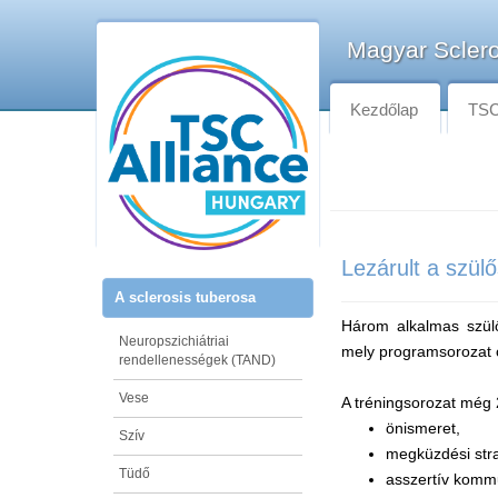
Magyar Sclero
Kezdőlap
TSC-
Lezárult a szül
A sclerosis tuberosa
Három alkalmas szülős
Neuropszichiátriai
mely programsorozat 
rendellenességek (TAND)
Vese
A tréningsorozat még 
önismeret,
Szív
megküzdési stra
Tüdő
asszertív komm