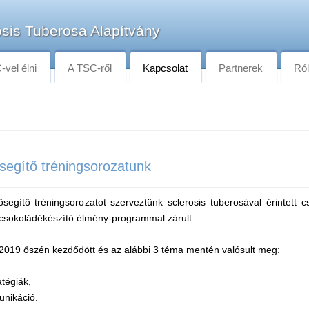
sis Tuberosa Alapítvány
vel élni
A TSC-ről
Kapcsolat
Partnerek
Ró
ősegítő tréningsorozatunk
egítő tréningsorozatot szerveztünk sclerosis tuberosával érintett c
csokoládékészítő élmény-programmal zárult.
2019 őszén kezdődött és az alábbi 3 téma mentén valósult meg:
tégiák,
unikáció.