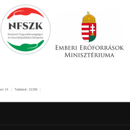
er 14.
Találatok: 31396