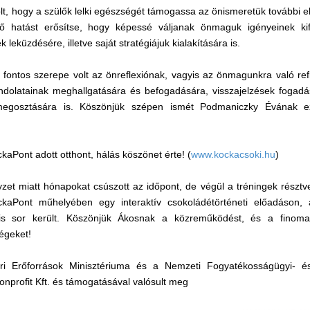
olt, hogy a szülők lelki egészségét támogassa az önismeretük további e
ztő hatást erősítse, hogy képessé váljanak önmaguk igényeinek ki
leküzdésére, illetve saját stratégiájuk kialakítására is.
 fontos szerepe volt az önreflexiónak, vagyis az önmagunkra való ref
ndolatainak meghallgatására és befogadására, visszajelzések fogadá
 megosztására is. Köszönjük szépen ismét Podmaniczky Évának 
aPont adott otthont, hálás köszönet érte! (
www.kockacsoki.hu
)
yzet miatt hónapokat csúszott az időpont, de végül a tréningek résztve
ckaPont műhelyében egy interaktív csokoládétörténeti előadáson,
 is sor került. Köszönjük Ákosnak a közreműködést, és a finom
égeket!
 Erőforrások Minisztériuma és a Nemzeti Fogyatékosságügyi- és S
profit Kft. és támogatásával valósult meg