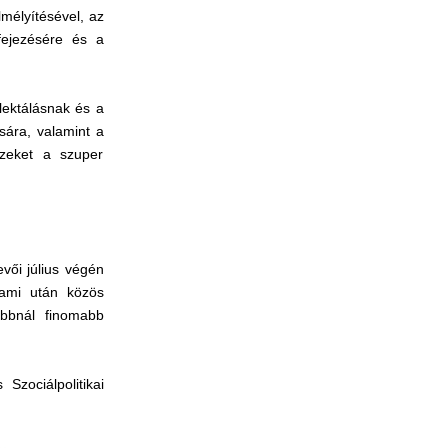
lmélyítésével, az
fejezésére és a
lektálásnak és a
sára, valamint a
ezeket a szuper
vői július végén
 ami után közös
abbnál finomabb
zociálpolitikai