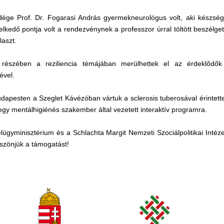
ége Prof. Dr. Fogarasi András gyermekneurológus volt, aki készségg
lkedő pontja volt a rendezvénynek a professzor úrral töltött beszélget
laszt.
 részében a reziliencia témájában merülhettek el az érdeklődő
ével.
dapesten a Szeglet Kávézóban vártuk a sclerosis tuberosával érintette
 egy mentálhigiénés szakember által vezetett interaktív programra.
ügyminisztérium és a Schlachta Margit Nemzeti Szociálpolitikai Intéz
szönjük a támogatást!