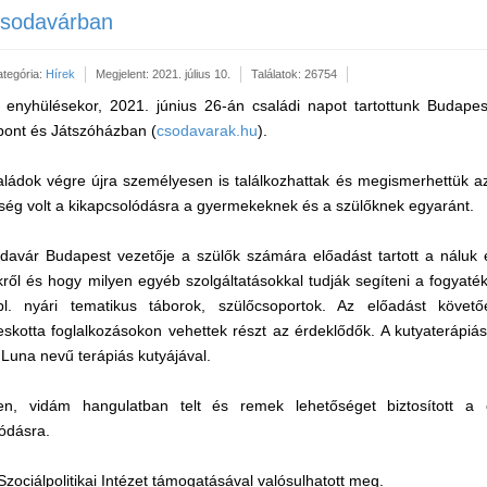
Csodavárban
ategória:
Hírek
Megjelent: 2021. július 10.
Találatok: 26754
enyhülésekor, 2021. június 26-án családi napot tartottunk Budape
zpont és Játszóházban (
csodavarak.hu
).
ládok végre újra személyesen is találkozhattak és megismerhettük az 
ség volt a kikapcsolódásra a gyermekeknek és a szülőknek egyaránt.
davár Budapest vezetője a szülők számára előadást tartott a náluk
ekről és hogy milyen egyéb szolgáltatásokkal tudják segíteni a fogyat
pl. nyári tematikus táborok, szülőcsoportok. Az előadást követő
eskotta foglalkozásokon vehettek részt az érdeklődők. A kutyaterápiás
a Luna nevű terápiás kutyájával.
en, vidám hangulatban telt és remek lehetőséget biztosított a
ódásra.
zociálpolitikai Intézet támogatásával valósulhatott meg.