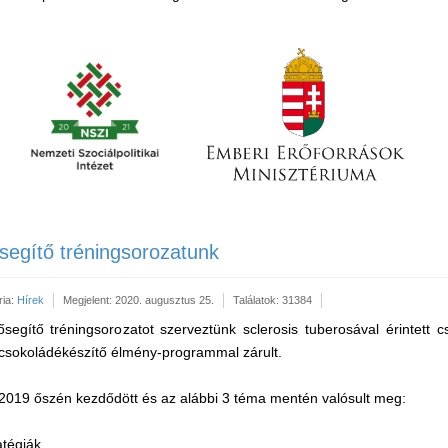
ősegítő tréningsorozatunk
ria:
Hírek
Megjelent: 2020. augusztus 25.
Találatok: 31384
egítő tréningsorozatot szerveztünk sclerosis tuberosával érintett c
csokoládékészítő élmény-programmal zárult.
2019 őszén kezdődött és az alábbi 3 téma mentén valósult meg:
tégiák,