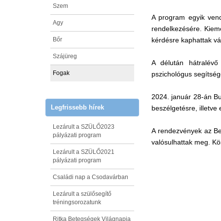
Szem
A program egyik vend
Agy
rendelkezésére. Kieme
Bőr
kérdésre kaphattak vá
Szájüreg
A délután hátralévő
Fogak
pszichológus segítség
2024. január 28-án Bu
Legfrissebb hírek
beszélgetésre, illetve
Lezárult a SZÜLŐ2023
A rendezvények az Bel
pályázati program
valósulhattak meg. Kö
Lezárult a SZÜLŐ2021
pályázati program
Családi nap a Csodavárban
Lezárult a szülősegítő
tréningsorozatunk
Ritka Betegségek Világnapja