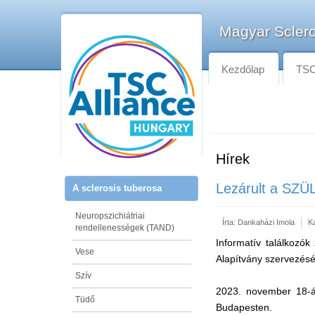
Magyar Sclero
Kezdőlap
TSC-
Hírek
Lezárult a SZÜ
A sclerosis tuberosa
Neuropszichiátriai
Írta:
Dankaházi Imola
K
rendellenességek (TAND)
Informatív találkozók
Vese
Alapítvány szervezés
Szív
2023. november 18-án
Tüdő
Budapesten.