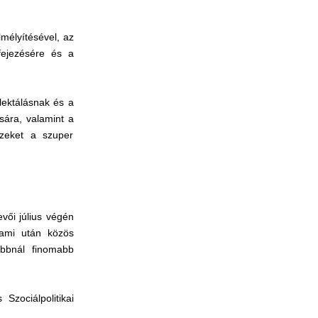
lmélyítésével, az
fejezésére és a
lektálásnak és a
sára, valamint a
ezeket a szuper
vői július végén
 ami után közös
abbnál finomabb
zociálpolitikai