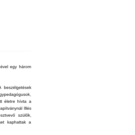
gével egy három
A beszélgetések
yógypedagógusok,
t életre hívta a
pítványnál Illés
sztvevő szülők,
get kaphattak a