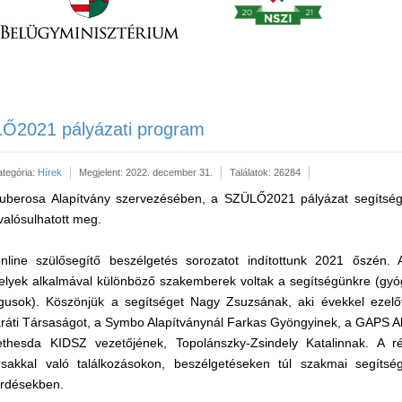
LŐ2021 pályázati program
ategória:
Hírek
Megjelent: 2022. december 31.
Találatok: 26284
Tuberosa Alapítvány szervezésében, a SZÜLŐ2021 pályázat segítsé
valósulhatott meg.
nline szülősegítő beszélgetés sorozatot indítottunk 2021 őszén. 
 melyek alkalmával különböző szakemberek voltak a segítségünkre (g
ógusok). Köszönjük a segítséget Nagy Zsuzsának, aki évekkel ezelőt
ráti Társaságot, a Symbo Alapítványnál Farkas Gyöngyinek, a GAPS Ala
thesda KIDSZ vezetőjének, Topolánszky-Zsindely Katalinnak. A ré
rsakkal való találkozásokon, beszélgetéseken túl szakmai segítsé
érdésekben.