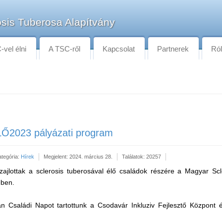
sis Tuberosa Alapítvány
vel élni
A TSC-ről
Kapcsolat
Partnerek
Ró
LŐ2023 pályázati program
ategória:
Hírek
Megjelent: 2024. március 28.
Találatok: 20257
 zajlottak a sclerosis tuberosával élő családok részére a Magyar Sc
ében.
 Családi Napot tartottunk a Csodavár Inkluziv Fejlesztő Központ 