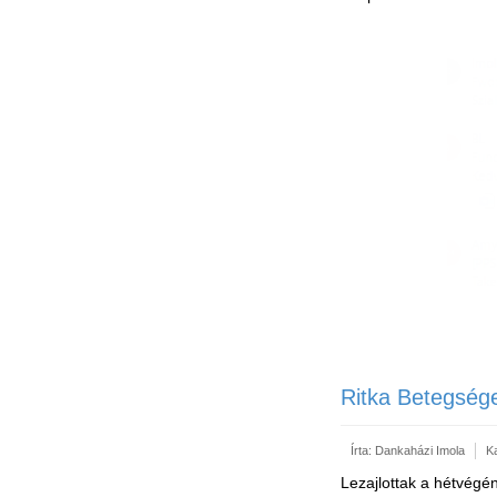
Ritka Betegség
Írta:
Dankaházi Imola
K
Lezajlottak a hétvégé