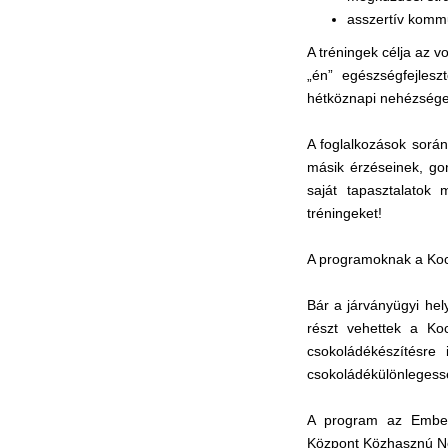
asszertív komm
A tréningek célja az v
„én” egészségfejles
hétköznapi nehézségek 
A foglalkozások során
másik érzéseinek, go
saját tapasztalatok
tréningeket!
A programoknak a Kock
Bár a járványügyi hel
részt vehettek a Ko
csokoládékészítésre
csokoládékülönlegess
A program az Emberi
Központ Közhasznú Non