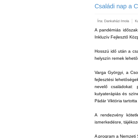
Családi nap a 
Írta:
Dankaházi Imola
K
A pandémiás időszak 
Inkluzív Fejlesztő Kö
Hosszú idő után a csa
helyszín remek lehető
Varga Györgyi, a Cso
fejlesztési lehetőség
nevelő családokat: 
kutyaterápiás és szín
Pádár Viktória tartott
A rendezvény kötetl
ismerkedésre, tájékoz
A program a Nemzeti S