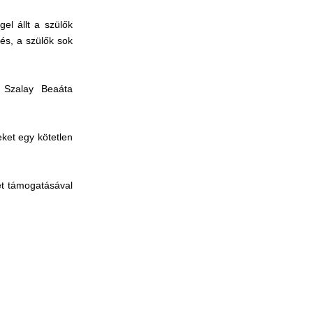
el állt a szülők
és, a szülők sok
k Szalay Beaáta
ket egy kötetlen
et támogatásával