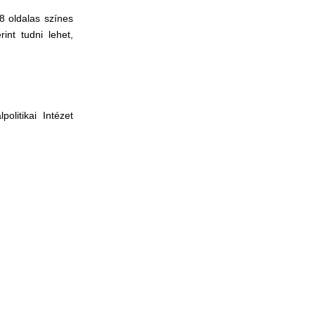
28 oldalas színes
int tudni lehet,
litikai Intézet