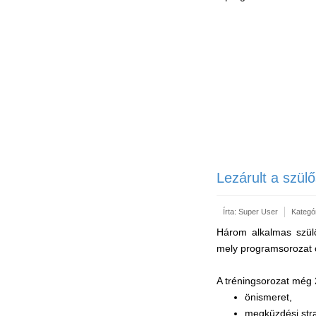
Lezárult a szül
Írta:
Super User
Kategó
Három alkalmas szülős
mely programsorozat 
A tréningsorozat még 
önismeret,
megküzdési stra