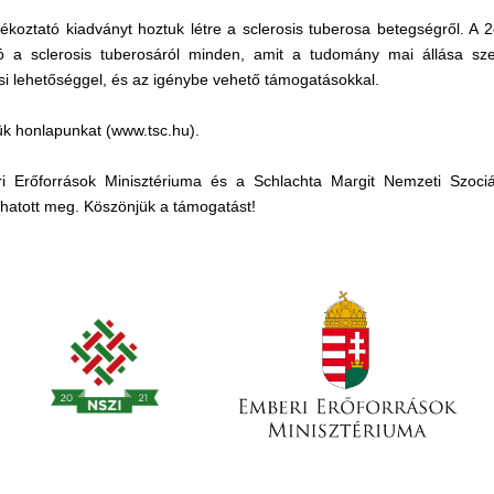
ájékoztató kiadványt hoztuk létre a sclerosis tuberosa betegségről. A 
ó a sclerosis tuberosáról minden, amit a tudomány mai állása szer
ési lehetőséggel, és az igénybe vehető támogatásokkal.
ttük honlapunkat (www.tsc.hu).
Erőforrások Minisztériuma és a Schlachta Margit Nemzeti Szociálpo
hatott meg. Köszönjük a támogatást!