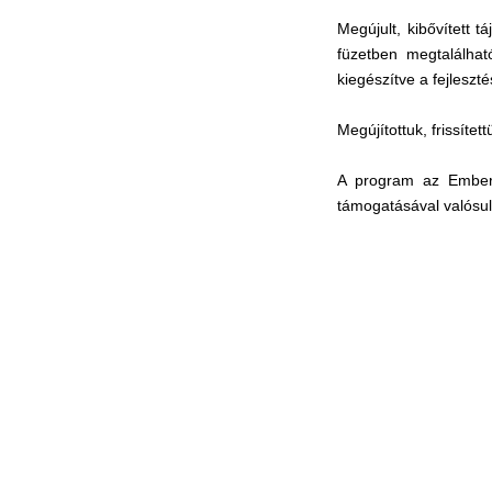
Megújult, kibővített t
füzetben megtalálhat
kiegészítve a fejleszt
Megújítottuk, frissíte
A program az Emberi 
támogatásával valósul