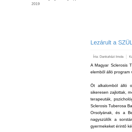
2019
Lezárult a SZÜ
Írta:
Dankaházi Imola
K
A Magyar Sclerosis 
elemből álló program 
Öt alkalomból álló o
sikeresen zajlottak,
terapeuták, pszichol
Sclerosis Tuberosa Ba
Orsolyának, és a Be
nagyszülők a sorstá
gyermekeket érintő k