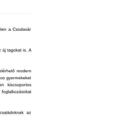
sten a Csodavár
új tagokat is. A
 elérhető modern
ékos gyermekeket
en kiscsoportos
 foglalkozásokat
 családoknak az