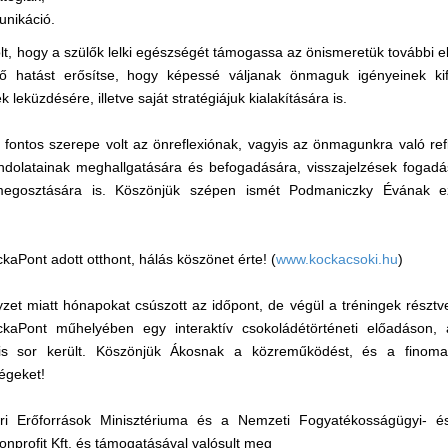
unikáció.
olt, hogy a szülők lelki egészségét támogassa az önismeretük további e
ztő hatást erősítse, hogy képessé váljanak önmaguk igényeinek ki
leküzdésére, illetve saját stratégiájuk kialakítására is.
 fontos szerepe volt az önreflexiónak, vagyis az önmagunkra való ref
ndolatainak meghallgatására és befogadására, visszajelzések fogadá
 megosztására is. Köszönjük szépen ismét Podmaniczky Évának 
aPont adott otthont, hálás köszönet érte! (
www.kockacsoki.hu
)
yzet miatt hónapokat csúszott az időpont, de végül a tréningek résztve
ckaPont műhelyében egy interaktív csokoládétörténeti előadáson,
 is sor került. Köszönjük Ákosnak a közreműködést, és a finom
égeket!
 Erőforrások Minisztériuma és a Nemzeti Fogyatékosságügyi- és S
profit Kft. és támogatásával valósult meg