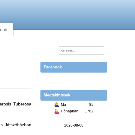
lunk
Facebook
Megtekintések
lerosis Tuberosa
Ma
85
Hónapban
1782
és Játszóházban
2026-08-08