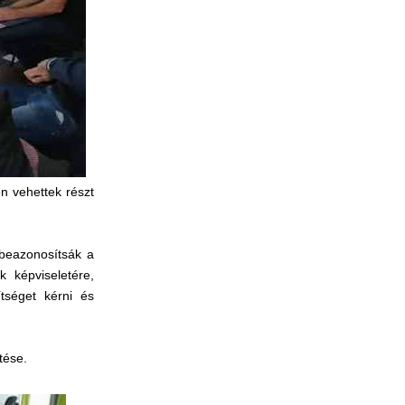
n vehettek részt
 beazonosítsák a
k képviseletére,
tséget kérni és
tése.