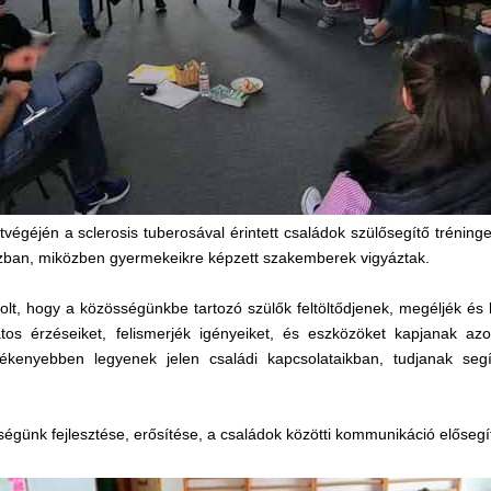
végéjén a sclerosis tuberosával érintett családok szülősegítő tréninge
ázban, miközben gyermekeikre képzett szakemberek vigyáztak.
 volt, hogy a közösségünkbe tartozó szülők feltöltődjenek, megéljék és
atos érzéseiket, felismerjék igényeiket, és eszközöket kapjanak azo
ékenyebben legyenek jelen családi kapcsolataikban, tudjanak segí
ségünk fejlesztése, erősítése, a családok közötti kommunikáció elősegí