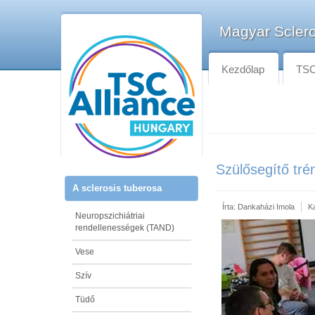
Magyar Sclero
Kezdőlap
TSC-
Szülősegítő tré
A sclerosis tuberosa
Írta:
Dankaházi Imola
K
Neuropszichiátriai
rendellenességek (TAND)
Vese
Szív
Tüdő