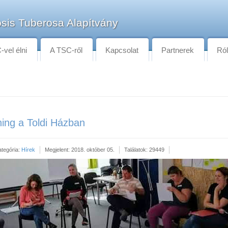
sis Tuberosa Alapítvány
vel élni
A TSC-ről
Kapcsolat
Partnerek
Ró
ning a Toldi Házban
ategória:
Hírek
Megjelent: 2018. október 05.
Találatok: 29449