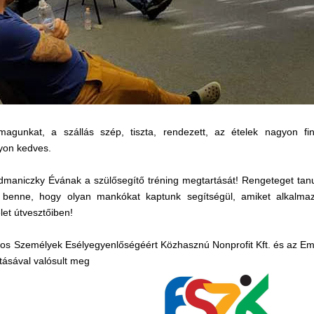
magunkat, a szállás szép, tiszta, rendezett, az ételek nagyon fi
yon kedves.
maniczky Évának a szülősegítő tréning megtartását! Rengeteget tanul
 benne, hogy olyan mankókat kaptunk segítségül, amiket alkalm
let útvesztőiben!
os Személyek Esélyegyenlőségéért Közhasznú Nonprofit Kft. és az Em
tásával valósult meg