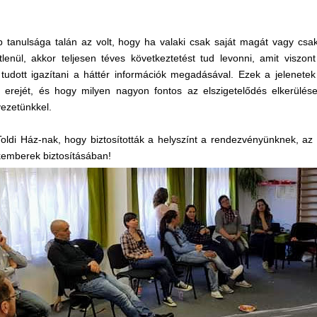
 tanulsága talán az volt, hogy ha valaki csak saját magát vagy csak
lenül, akkor teljesen téves következtetést tud levonni, amit viszon
 tudott igazítani a háttér információk megadásával. Ezek a jelenet
 erejét, és hogy milyen nagyon fontos az elszigetelődés elkerülés
ezetünkkel.
ldi Ház-nak, hogy biztosították a helyszínt a rendezvényünknek, az ell
emberek biztosításában!