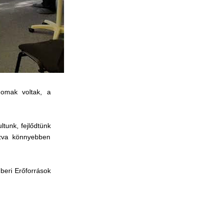
nomak voltak, a
tunk, fejlődtünk
azva könnyebben
beri Erőforrások