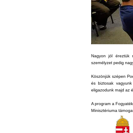
Nagyon jól éreztük 
személyzet pedig nag
Köszönjük szépen Pod
és biztosak vagyunk
eligazodunk majd az é
A program a Fogyaték
Minisztériuma támoga