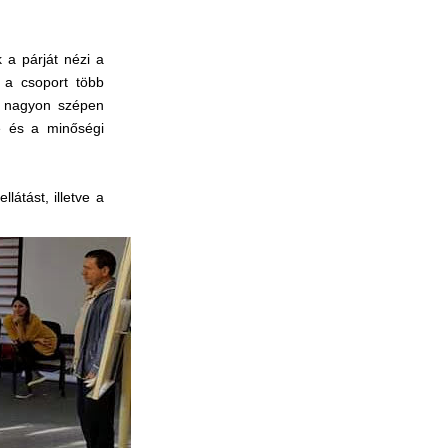
 a párját nézi a
t a csoport több
ek nagyon szépen
e és a minőségi
átást, illetve a