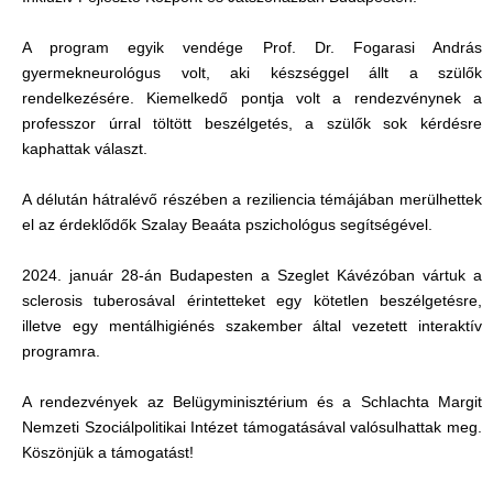
A program egyik vendége Prof. Dr. Fogarasi András
gyermekneurológus volt, aki készséggel állt a szülők
rendelkezésére. Kiemelkedő pontja volt a rendezvénynek a
professzor úrral töltött beszélgetés, a szülők sok kérdésre
kaphattak választ.
A délután hátralévő részében a reziliencia témájában merülhettek
el az érdeklődők Szalay Beaáta pszichológus segítségével.
2024. január 28-án Budapesten a Szeglet Kávézóban vártuk a
sclerosis tuberosával érintetteket egy kötetlen beszélgetésre,
illetve egy mentálhigiénés szakember által vezetett interaktív
programra.
A rendezvények az Belügyminisztérium és a Schlachta Margit
Nemzeti Szociálpolitikai Intézet támogatásával valósulhattak meg.
Köszönjük a támogatást!