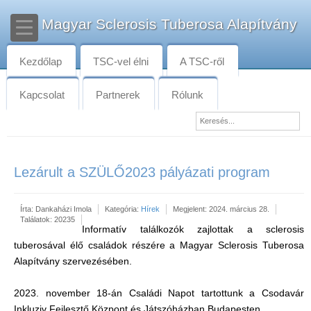
Magyar Sclerosis Tuberosa Alapítvány
Kezdőlap
TSC-vel élni
A TSC-ről
Kapcsolat
Partnerek
Rólunk
Lezárult a SZÜLŐ2023 pályázati program
Írta:
Dankaházi Imola
Kategória:
Hírek
Megjelent: 2024. március 28.
Találatok: 20235
Informatív találkozók zajlottak a sclerosis
tuberosával élő családok részére a Magyar Sclerosis Tuberosa
Alapítvány szervezésében.
2023. november 18-án Családi Napot tartottunk a Csodavár
Inkluziv Fejlesztő Központ és Játszóházban Budapesten.