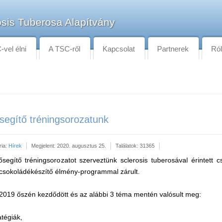
sis Tuberosa Alapítvány
vel élni
A TSC-ről
Kapcsolat
Partnerek
Ró
ősegítő tréningsorozatunk
ria:
Hírek
Megjelent: 2020. augusztus 25.
Találatok: 31365
egítő tréningsorozatot szerveztünk sclerosis tuberosával érintett c
csokoládékészítő élmény-programmal zárult.
2019 őszén kezdődött és az alábbi 3 téma mentén valósult meg:
tégiák,