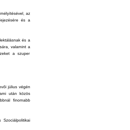
lmélyítésével, az
fejezésére és a
lektálásnak és a
sára, valamint a
ezeket a szuper
vői július végén
 ami után közös
abbnál finomabb
zociálpolitikai