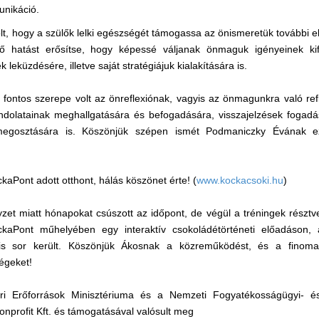
unikáció.
olt, hogy a szülők lelki egészségét támogassa az önismeretük további e
ztő hatást erősítse, hogy képessé váljanak önmaguk igényeinek ki
leküzdésére, illetve saját stratégiájuk kialakítására is.
 fontos szerepe volt az önreflexiónak, vagyis az önmagunkra való ref
ndolatainak meghallgatására és befogadására, visszajelzések fogadá
 megosztására is. Köszönjük szépen ismét Podmaniczky Évának 
aPont adott otthont, hálás köszönet érte! (
www.kockacsoki.hu
)
yzet miatt hónapokat csúszott az időpont, de végül a tréningek résztve
ckaPont műhelyében egy interaktív csokoládétörténeti előadáson,
 is sor került. Köszönjük Ákosnak a közreműködést, és a finom
égeket!
 Erőforrások Minisztériuma és a Nemzeti Fogyatékosságügyi- és S
profit Kft. és támogatásával valósult meg