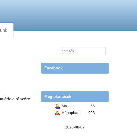
lunk
Facebook
Megtekintések
saládok részére,
Ma
66
Hónapban
993
2026-08-07