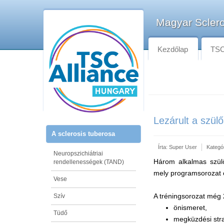
Magyar Sclero
Kezdőlap
TSC-
Lezárult a szül
A sclerosis tuberosa
Írta:
Super User
Kategó
Neuropszichiátriai
Három alkalmas szülős
rendellenességek (TAND)
mely programsorozat 
Vese
A tréningsorozat még 
Szív
önismeret,
Tüdő
megküzdési stra