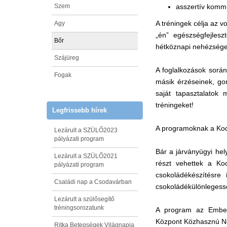
Szem
asszertív komm
A tréningek célja az v
Agy
„én” egészségfejles
Bőr
hétköznapi nehézségek 
Szájüreg
A foglalkozások során
Fogak
másik érzéseinek, go
saját tapasztalatok
tréningeket!
Legfrissebb hírek
A programoknak a Kock
Lezárult a SZÜLŐ2023
pályázati program
Bár a járványügyi hel
Lezárult a SZÜLŐ2021
részt vehettek a Ko
pályázati program
csokoládékészítésre
Családi nap a Csodavárban
csokoládékülönlegess
Lezárult a szülősegítő
tréningsorozatunk
A program az Emberi
Központ Közhasznú Non
Ritka Betegségek Világnapja