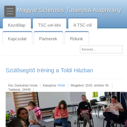
Magyar Sclerosis Tuberosa Alapítvány
Kezdőlap
TSC-vel élni
A TSC-ről
Kapcsolat
Partnerek
Rólunk
Szülősegítő tréning a Toldi Házban
Írta:
Dankaházi Imola
Kategória:
Hírek
Megjelent: 2018. október 05.
Találatok: 29445