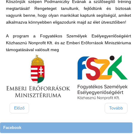
Köszönjük szépen Podmaniczky Évának a szülősegítő tréning
megtartását! Rengeteget tanultunk, fejlődtünk és biztosak
vagyunk benne, hogy olyan mankókat kaptunk segítségül, amiket
alkalmazva könnyebben eligazodunk majd az élet útvesztőiben!
A program a Fogyatékos Személyek Esélyegyenlőségéért
Közhasznú Nonprofit Kft. és az Emberi Erőforrások Minisztériuma
támogatásával valósult meg
Előző
Tovább
Facebook