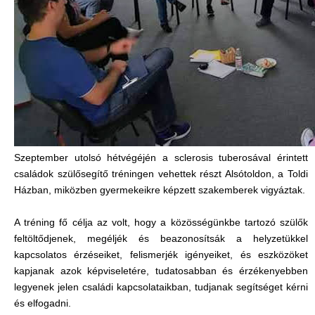
Szeptember utolsó hétvégéjén a sclerosis tuberosával érintett
családok szülősegítő tréningen vehettek részt Alsótoldon, a Toldi
Házban, miközben gyermekeikre képzett szakemberek vigyáztak.
A tréning fő célja az volt, hogy a közösségünkbe tartozó szülők
feltöltődjenek, megéljék és beazonosítsák a helyzetükkel
kapcsolatos érzéseiket, felismerjék igényeiket, és eszközöket
kapjanak azok képviseletére, tudatosabban és érzékenyebben
legyenek jelen családi kapcsolataikban, tudjanak segítséget kérni
és elfogadni.