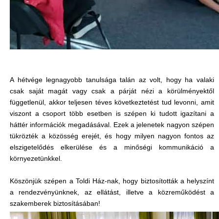
A hétvége legnagyobb tanulsága talán az volt, hogy ha valaki
csak saját magát vagy csak a párját nézi a körülményektől
függetlenül, akkor teljesen téves következtetést tud levonni, amit
viszont a csoport több esetben is szépen ki tudott igazítani a
háttér információk megadásával. Ezek a jelenetek nagyon szépen
tükrözték a közösség erejét, és hogy milyen nagyon fontos az
elszigetelődés elkerülése és a minőségi kommunikáció a
környezetünkkel.
Köszönjük szépen a Toldi Ház-nak, hogy biztosították a helyszínt
a rendezvényünknek, az ellátást, illetve a közreműködést a
szakemberek biztosításában!