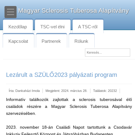
Magyar Sclerosis Tuberosa Alapítvány
Kezdőlap
TSC-vel élni
A TSC-ről
Kapcsolat
Partnerek
Rólunk
Lezárult a SZÜLŐ2023 pályázati program
Írta:
Dankaházi Imola
Megjelent: 2024. március 28.
Találatok: 20232
Informatív találkozók zajlottak a sclerosis tuberosával élő
családok részére a Magyar Sclerosis Tuberosa Alapítvány
szervezésében.
2023. november 18-án Családi Napot tartottunk a Csodavár
Inkluziv Fejlesztő Központ és Játszóházban Budapesten.