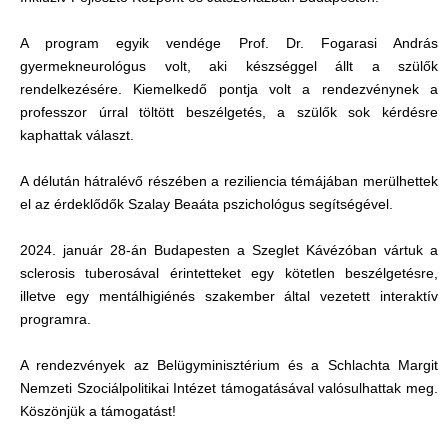
A program egyik vendége Prof. Dr. Fogarasi András
gyermekneurológus volt, aki készséggel állt a szülők
rendelkezésére. Kiemelkedő pontja volt a rendezvénynek a
professzor úrral töltött beszélgetés, a szülők sok kérdésre
kaphattak választ.
A délután hátralévő részében a reziliencia témájában merülhettek
el az érdeklődők Szalay Beaáta pszichológus segítségével.
2024. január 28-án Budapesten a Szeglet Kávézóban vártuk a
sclerosis tuberosával érintetteket egy kötetlen beszélgetésre,
illetve egy mentálhigiénés szakember által vezetett interaktív
programra.
A rendezvények az Belügyminisztérium és a Schlachta Margit
Nemzeti Szociálpolitikai Intézet támogatásával valósulhattak meg.
Köszönjük a támogatást!