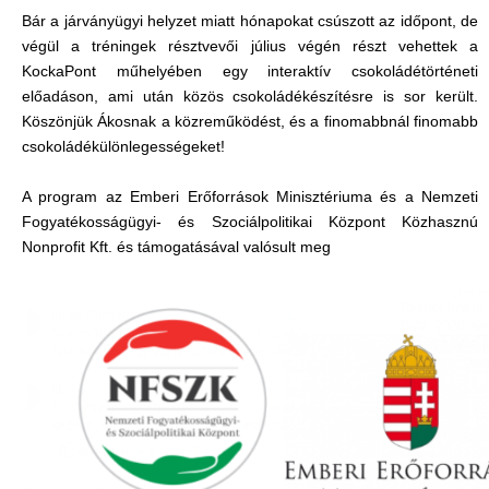
Bár a járványügyi helyzet miatt hónapokat csúszott az időpont, de
végül a tréningek résztvevői július végén részt vehettek a
KockaPont műhelyében egy interaktív csokoládétörténeti
előadáson, ami után közös csokoládékészítésre is sor került.
Köszönjük Ákosnak a közreműködést, és a finomabbnál finomabb
csokoládékülönlegességeket!
A program az Emberi Erőforrások Minisztériuma és a Nemzeti
Fogyatékosságügyi- és Szociálpolitikai Központ Közhasznú
Nonprofit Kft. és támogatásával valósult meg