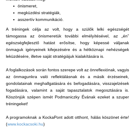
önismeret,
megküzdési stratégiák,
asszertív kommunikáció.
A tréningek célja az volt, hogy a szülők lelki egészségét
támogassa az önismeretük további elmélyítésével, az „én”
egészségfejlesztő hatást erősítse, hogy képessé váljanak
önmaguk igényeinek kifejezésére és a hétköznapi nehézségek
leküzdésére, illetve saját stratégiájuk kialakítására is.
A foglalkozások során fontos szerepe volt az önreflexiónak, vagyis
az önmagunkra való reflektálásnak és a másik érzéseinek,
gondolatainak meghallgatására és befogadására, visszajelzések
fogadására, valamint a saját tapasztalatok megosztására is.
Köszönjük szépen ismét Podmaniczky Évának ezeket a szuper
tréningeket!
A programoknak a KockaPont adott otthont, hálás köszönet érte!
(
www.kockacsoki.hu
)