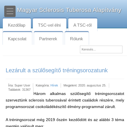
Magyar Sclerosis Tuberosa Alapítvány
Kezdőlap
TSC-vel élni
A TSC-ről
Kapcsolat
Partnerek
Rólunk
Lezárult a szülősegítő tréningsorozatunk
Írta:
Super User
Kategória:
Hírek
Megjelent: 2020. augusztus 25.
Találatok: 31367
Három alkalmas szülősegítő tréningsorozatot
szerveztünk sclerosis tuberosával érintett családok részére, mely
programsorozat csokoládékészítő élmény-programmal zárult.
A tréningsorozat még 2019 őszén kezdődött és az alábbi 3 téma
mentén valósult meg: