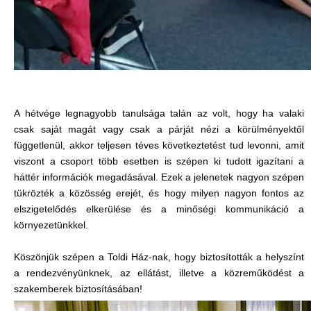
A hétvége legnagyobb tanulsága talán az volt, hogy ha valaki
csak saját magát vagy csak a párját nézi a körülményektől
függetlenül, akkor teljesen téves következtetést tud levonni, amit
viszont a csoport több esetben is szépen ki tudott igazítani a
háttér információk megadásával. Ezek a jelenetek nagyon szépen
tükrözték a közösség erejét, és hogy milyen nagyon fontos az
elszigetelődés elkerülése és a minőségi kommunikáció a
környezetünkkel.
Köszönjük szépen a Toldi Ház-nak, hogy biztosították a helyszínt
a rendezvényünknek, az ellátást, illetve a közreműködést a
szakemberek biztosításában!