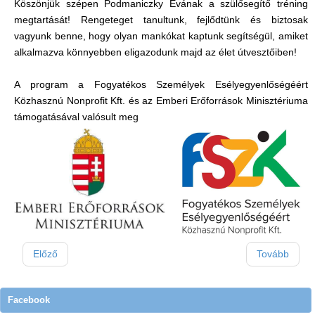
Köszönjük szépen Podmaniczky Évának a szülősegítő tréning
megtartását! Rengeteget tanultunk, fejlődtünk és biztosak
vagyunk benne, hogy olyan mankókat kaptunk segítségül, amiket
alkalmazva könnyebben eligazodunk majd az élet útvesztőiben!
A program a Fogyatékos Személyek Esélyegyenlőségéért
Közhasznú Nonprofit Kft. és az Emberi Erőforrások Minisztériuma
támogatásával valósult meg
Előző
Tovább
Facebook