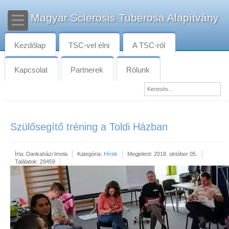
Magyar Sclerosis Tuberosa Alapítvány
Kezdőlap
TSC-vel élni
A TSC-ről
Kapcsolat
Partnerek
Rólunk
Szülősegítő tréning a Toldi Házban
Írta:
Dankaházi Imola
Kategória:
Hírek
Megjelent: 2018. október 05.
Találatok: 29459