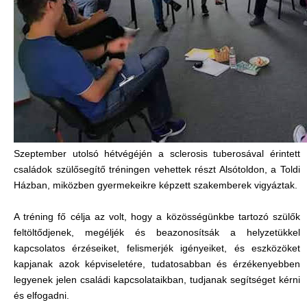
Szeptember utolsó hétvégéjén a sclerosis tuberosával érintett
családok szülősegítő tréningen vehettek részt Alsótoldon, a Toldi
Házban, miközben gyermekeikre képzett szakemberek vigyáztak.
A tréning fő célja az volt, hogy a közösségünkbe tartozó szülők
feltöltődjenek, megéljék és beazonosítsák a helyzetükkel
kapcsolatos érzéseiket, felismerjék igényeiket, és eszközöket
kapjanak azok képviseletére, tudatosabban és érzékenyebben
legyenek jelen családi kapcsolataikban, tudjanak segítséget kérni
és elfogadni.