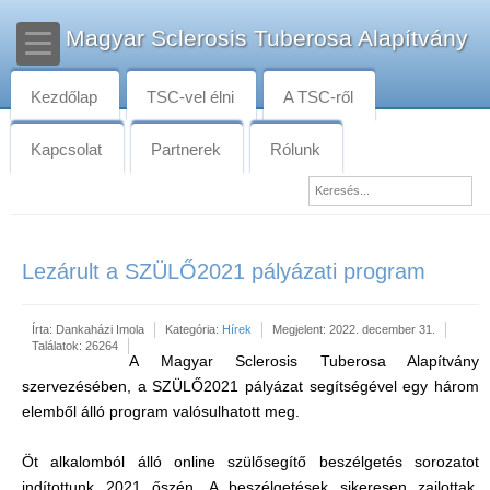
Magyar Sclerosis Tuberosa Alapítvány
Kezdőlap
TSC-vel élni
A TSC-ről
Kapcsolat
Partnerek
Rólunk
Lezárult a SZÜLŐ2021 pályázati program
Írta:
Dankaházi Imola
Kategória:
Hírek
Megjelent: 2022. december 31.
Találatok: 26264
A Magyar Sclerosis Tuberosa Alapítvány
szervezésében, a SZÜLŐ2021 pályázat segítségével egy három
elemből álló program valósulhatott meg.
Öt alkalomból álló online szülősegítő beszélgetés sorozatot
indítottunk 2021 őszén. A beszélgetések sikeresen zajlottak,