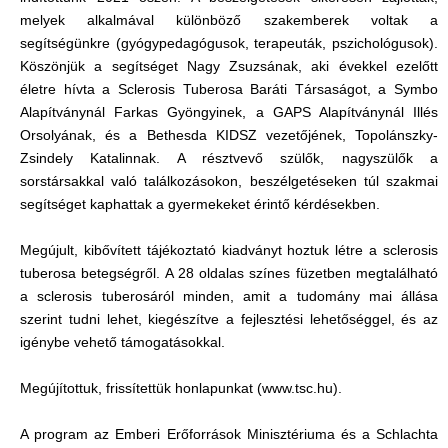
melyek alkalmával különböző szakemberek voltak a
segítségünkre (gyógypedagógusok, terapeuták, pszichológusok).
Köszönjük a segítséget Nagy Zsuzsának, aki évekkel ezelőtt
életre hívta a Sclerosis Tuberosa Baráti Társaságot, a Symbo
Alapítványnál Farkas Gyöngyinek, a GAPS Alapítványnál Illés
Orsolyának, és a Bethesda KIDSZ vezetőjének, Topolánszky-
Zsindely Katalinnak. A résztvevő szülők, nagyszülők a
sorstársakkal való találkozásokon, beszélgetéseken túl szakmai
segítséget kaphattak a gyermekeket érintő kérdésekben.
Megújult, kibővített tájékoztató kiadványt hoztuk létre a sclerosis
tuberosa betegségről. A 28 oldalas színes füzetben megtalálható
a sclerosis tuberosáról minden, amit a tudomány mai állása
szerint tudni lehet, kiegészítve a fejlesztési lehetőséggel, és az
igénybe vehető támogatásokkal.
Megújítottuk, frissítettük honlapunkat (www.tsc.hu).
A program az Emberi Erőforrások Minisztériuma és a Schlachta