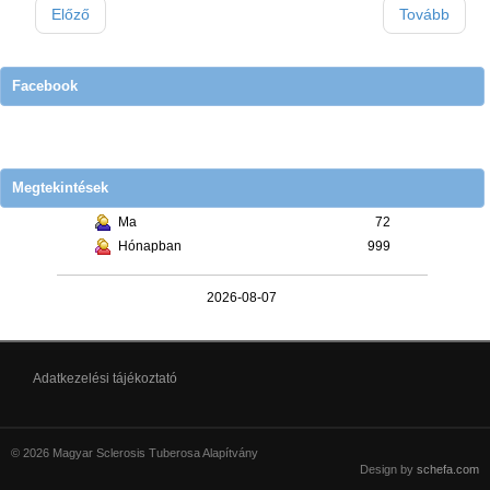
Előző
Tovább
Facebook
Megtekintések
Ma
72
Hónapban
999
2026-08-07
Adatkezelési tájékoztató
© 2026 Magyar Sclerosis Tuberosa Alapítvány
Design by
schefa.com