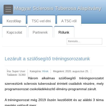
Magyar Sclerosis Tuberosa Alapítvány
Kezdőlap
TSC-vel élni
A TSC-ről
Kapcsolat
Partnerek
Rólunk
Lezárult a szülősegítő tréningsorozatunk
Írta:
Super User
Kategória:
Hírek
Megjelent: 2020. augusztus 25.
Találatok: 31360
Három alkalmas szülősegítő tréningsorozatot
szerveztünk sclerosis tuberosával érintett családok részére, mely
programsorozat csokoládékészítő élmény-programmal zárult.
A tréningsorozat még 2019 őszén kezdődött és az alábbi 3 téma
mentén valósult meg: