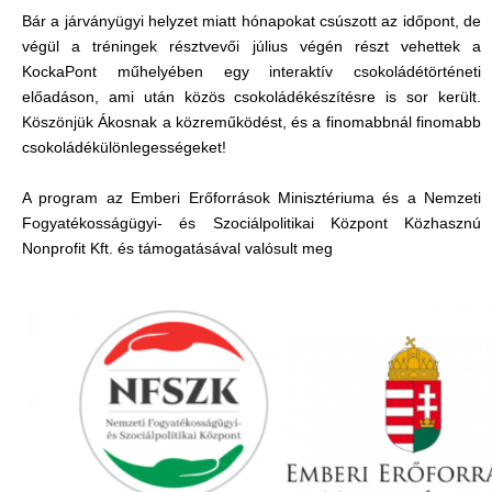
Bár a járványügyi helyzet miatt hónapokat csúszott az időpont, de
végül a tréningek résztvevői július végén részt vehettek a
KockaPont műhelyében egy interaktív csokoládétörténeti
előadáson, ami után közös csokoládékészítésre is sor került.
Köszönjük Ákosnak a közreműködést, és a finomabbnál finomabb
csokoládékülönlegességeket!
A program az Emberi Erőforrások Minisztériuma és a Nemzeti
Fogyatékosságügyi- és Szociálpolitikai Központ Közhasznú
Nonprofit Kft. és támogatásával valósult meg