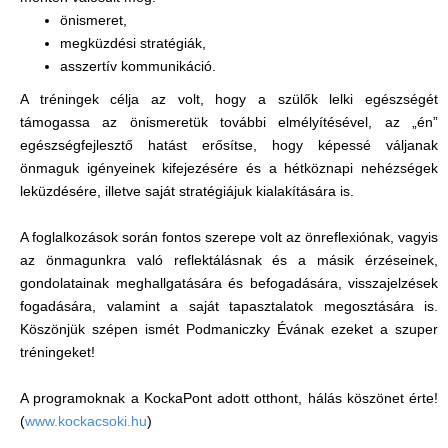
önismeret,
megküzdési stratégiák,
asszertív kommunikáció.
A tréningek célja az volt, hogy a szülők lelki egészségét
támogassa az önismeretük további elmélyítésével, az „én”
egészségfejlesztő hatást erősítse, hogy képessé váljanak
önmaguk igényeinek kifejezésére és a hétköznapi nehézségek
leküzdésére, illetve saját stratégiájuk kialakítására is.
A foglalkozások során fontos szerepe volt az önreflexiónak, vagyis
az önmagunkra való reflektálásnak és a másik érzéseinek,
gondolatainak meghallgatására és befogadására, visszajelzések
fogadására, valamint a saját tapasztalatok megosztására is.
Köszönjük szépen ismét Podmaniczky Évának ezeket a szuper
tréningeket!
A programoknak a KockaPont adott otthont, hálás köszönet érte!
(
www.kockacsoki.hu
)