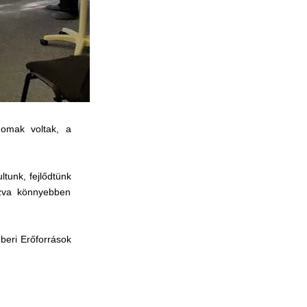
nomak voltak, a
tunk, fejlődtünk
azva könnyebben
beri Erőforrások