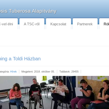
sis Tuberosa Alapítvány
vel élni
A TSC-ről
Kapcsolat
Partnerek
Ró
ning a Toldi Házban
ategória:
Hírek
Megjelent: 2018. október 05.
Találatok: 29455