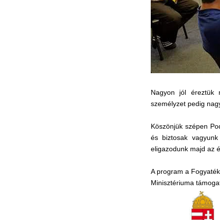
Nagyon jól éreztük 
személyzet pedig nag
Köszönjük szépen Pod
és biztosak vagyunk
eligazodunk majd az é
A program a Fogyaték
Minisztériuma támoga