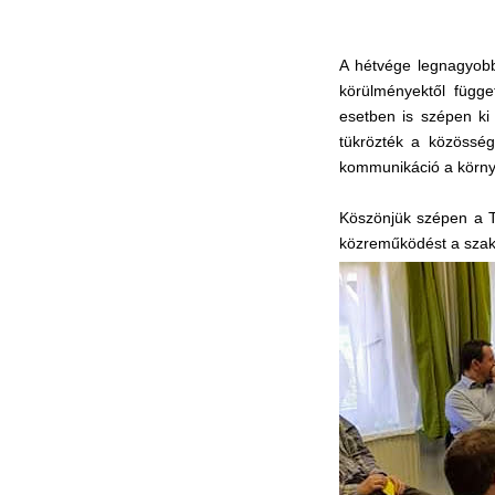
A hétvége legnagyobb
körülményektől függet
esetben is szépen ki
tükrözték a közösség
kommunikáció a körny
Köszönjük szépen a To
közreműködést a szak