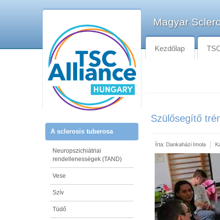
Magyar Sclero
Kezdőlap
TSC-
Szülősegítő tré
A sclerosis tuberosa
Írta:
Dankaházi Imola
K
Neuropszichiátriai
rendellenességek (TAND)
Vese
Szív
Tüdő