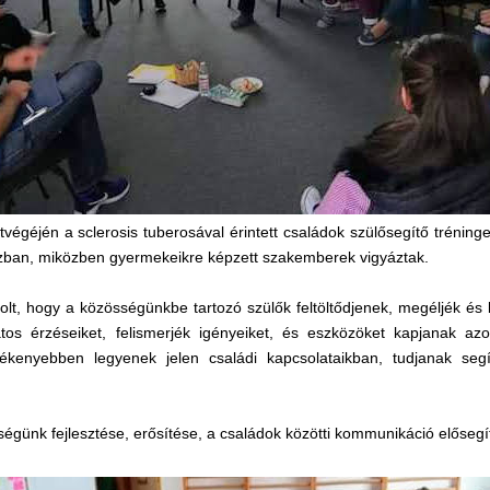
végéjén a sclerosis tuberosával érintett családok szülősegítő tréninge
ázban, miközben gyermekeikre képzett szakemberek vigyáztak.
 volt, hogy a közösségünkbe tartozó szülők feltöltődjenek, megéljék és
atos érzéseiket, felismerjék igényeiket, és eszközöket kapjanak azo
ékenyebben legyenek jelen családi kapcsolataikban, tudjanak segí
ségünk fejlesztése, erősítése, a családok közötti kommunikáció elősegí