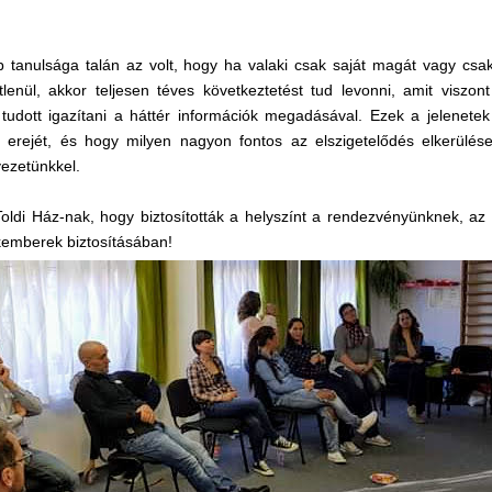
 tanulsága talán az volt, hogy ha valaki csak saját magát vagy csak
lenül, akkor teljesen téves következtetést tud levonni, amit viszon
 tudott igazítani a háttér információk megadásával. Ezek a jelenet
 erejét, és hogy milyen nagyon fontos az elszigetelődés elkerülés
ezetünkkel.
ldi Ház-nak, hogy biztosították a helyszínt a rendezvényünknek, az ell
emberek biztosításában!