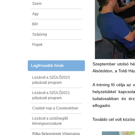
Szem
Agy
Bőr
Szájüreg
Fogak
Szeptember utolsó hét
Legfrissebb hírek
Alsótoldon, a Toldi H
Lezárult a SZÜLŐ2023
pályázati program
A tréning fő célja az
helyzetükkel kapcsol
Lezárult a SZÜLŐ2021
pályázati program
tudatosabban és érz
elfogadni.
Családi nap a Csodavárban
Lezárult a szülősegítő
További cél volt közös
tréningsorozatunk
Ritka Betegségek Világnapja