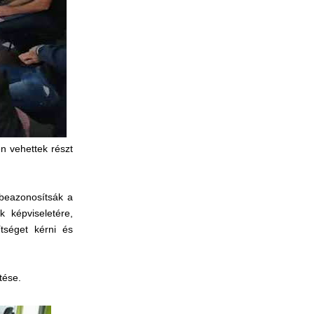
n vehettek részt
 beazonosítsák a
k képviseletére,
tséget kérni és
tése.