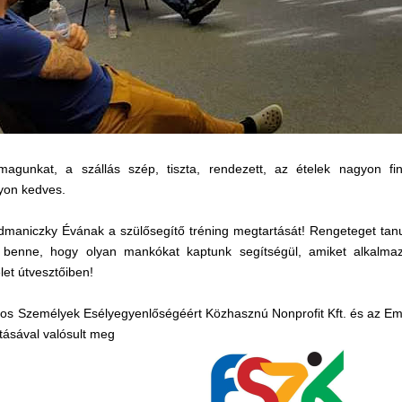
magunkat, a szállás szép, tiszta, rendezett, az ételek nagyon fi
yon kedves.
maniczky Évának a szülősegítő tréning megtartását! Rengeteget tanul
 benne, hogy olyan mankókat kaptunk segítségül, amiket alkalm
let útvesztőiben!
os Személyek Esélyegyenlőségéért Közhasznú Nonprofit Kft. és az Em
tásával valósult meg