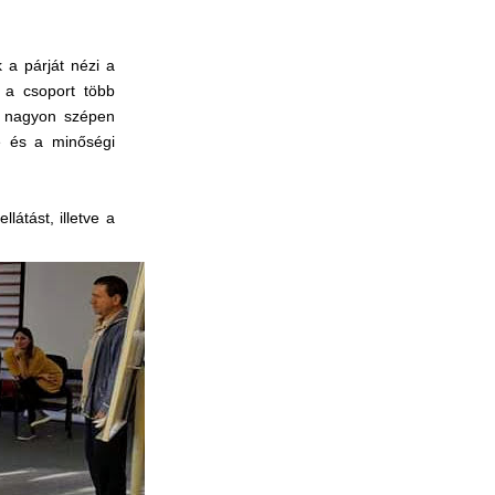
 a párját nézi a
t a csoport több
ek nagyon szépen
e és a minőségi
átást, illetve a