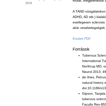
mutat, megjelenésük a 
2019
A TAND vizsgálatokon k
ADHD, AD stb.) kialakí
esetlegesen sclerosis
akár vesebetegségek.
Eredeti PDF.
Források
Tuberous Scler
International 
Northrup MD, on
Neurol 2013; 49
de Vries, Petru
natural history 
doi:10.1186/s1
Gipson, Tanjala
tuberous sclero
Faculty Rev-859