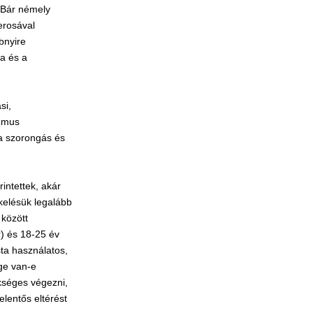
. Bár némely
erosával
bnyire
a és a
si,
izmus
 a szorongás és
intettek, akár
ékelésük legalább
 között
r) és 18-25 év
ista használatos,
ége van-e
ükséges végezni,
elentős eltérést