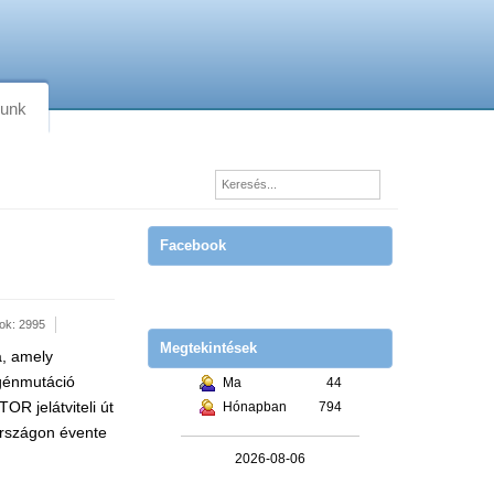
lunk
Facebook
tok: 2995
Megtekintések
a, amely
 génmutáció
Ma
44
R jelátviteli út
Hónapban
794
országon évente
2026-08-06