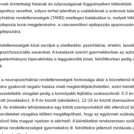
szervek érintettségi fokának és súlyosságának függvényében többrétűek
lapothoz vezethet, súlyos terhet jelenthet a családoknak a sclerosis tub
chiátriai rendellenességek (TAND) esetleges kialakulása is, melyek töb
pilepszia korai megjelenésére, a csecsemőkori epilepsziás spazmusokr
pilepsziára.
dellenességek közé soroljuk a viselkedési, pszichiátriai, értelmi, tanulá
 pszichoszociális zavarokat. A kutatások szerint gyermekkorban az aut
gyelemhiányos hiperaktivitás a leggyakoribb tünet, felnőttkorban pedig
k.
a neuropszichiátriai rendellenességek fontossága akár a közvetlenül ér
ére gyakorolt negatív hatása miatt megkérdőjelezhetetlen, ezért kiért
sszetettebb vizsgálat pedig a komolyabb fejlődési szakaszoknál: 0-3 év
zött (óvodáskor), 6-9 év között (iskoláskor), 12-16 év között (kamaszko
or). Az értékelés lefolytatására egy kötött szempontokból álló ellenőrző l
tt területeket vizsgálva időben megállapítható, hogy az egyénnek szüks
nőrző lista magyar nyelven is elérhető. A kiértékelést rendszeresen sz
triai rendellenességek gyermekekre ill. felnőttekre jellemző mintázata j