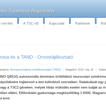
sis Tuberosa Alapítvány
vel élni
A TSC-ről
Kapcsolat
Partnerek
Ró
erosa és a TAND - Orvostájékoztató
ategória:
Neuropszichiátriai rendellenességek (TAND)
Megjelent: 2019. máj. 26.
Talála
 (BNO Q8510) autoszomális domináns öröklődésű neurocutan szindróm
képződésére hajlamosít a test különböző szerveiben. Kialakulását egy
agy a TSC2 géneken, melyek hibás működés esetén nem tudják az mTO
lően ellátni. Előfordulási gyakorisága megközelítőleg 1:6000, Magyar
t érint.