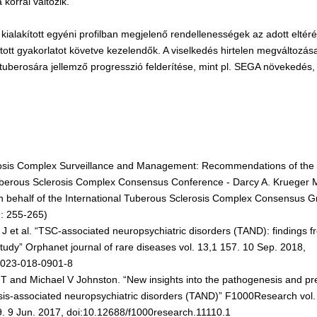
korral változik.
ialakított egyéni profilban megjelenő rendellenességek az adott eltéré
tott gyakorlatot követve kezelendők. A viselkedés hirtelen megváltozás
 tuberosára jellemző progresszió felderítése, mint pl. SEGA növekedés,
osis Complex Surveillance and Management: Recommendations of the
Tuberous Sclerosis Complex Consensus Conference - Darcy A. Krueger
 behalf of the International Tuberous Sclerosis Complex Consensus G
: 255-265)
s J et al. “TSC-associated neuropsychiatric disorders (TAND): findings
study” Orphanet journal of rare diseases vol. 13,1 157. 10 Sep. 2018,
3023-018-0901-8
 T and Michael V Johnston. “New insights into the pathogenesis and pr
sis-associated neuropsychiatric disorders (TAND)” F1000Research vol
. 9 Jun. 2017, doi:10.12688/f1000research.11110.1