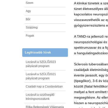
Szem
A klinikai tünetek a 
tünet életveszélyes ál
Agy
kapcsolatos neuropszi
Bőr
visszavezethetők az e
gyógyszerrezisztens e
Szájüreg
Fogak
A TAND-ra jellemző ren
neuropszichológiai és
spektrumzavar és a fi
Legfrissebb hírek
a hangulatingadozáso
Lezárult a SZÜLŐ2023
Sclerosis tuberosában 
pályázati program
családjaik életminőség
Lezárult a SZÜLŐ2021
évente javasolt, egy ö
pályázati program
(tipegőkor), 3-6 év kö
között (fiatal felnőttk
Családi nap a Csodavárban
mellyel a fent említe
Lezárult a szülősegítő
megsegítésre. Az elle
tréningsorozatunk
hiszen a neuropszichiá
Ritka Betegségek Világnapja