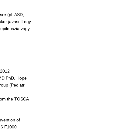
sre (pl. ASD,
akor javasolt egy
 epilepszia vagy
 2012
 MD PhD, Hope
roup (Pediatr
 from the TOSCA
evention of
. 6 F1000