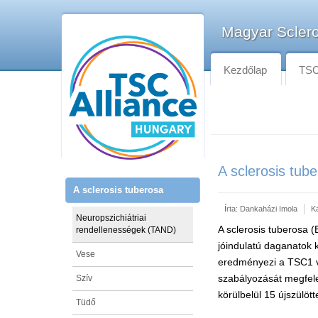
Magyar Sclero
Kezdőlap
TSC-
A sclerosis tub
A sclerosis tuberosa
Írta:
Dankaházi Imola
K
Neuropszichiátriai
A sclerosis tuberosa
rendellenességek (TAND)
jóindulatú daganatok 
Vese
eredményezi a TSC1 v
szabályozását megfele
Szív
körülbelül 15 újszülötte
Tüdő