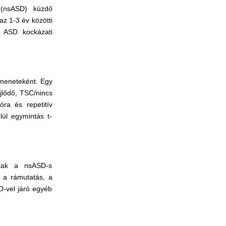
 (nsASD) küzdő
az 1-3 év közötti
ő ASD kockázati
emeneteként. Egy
ejlődő, TSC/nincs
a és repetitív
lül egymintás t-
ttak a nsASD-s
 a rámutatás, a
D-vel járó egyéb