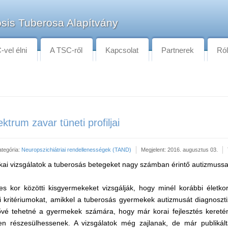
sis Tuberosa Alapítvány
vel élni
A TSC-ről
Kapcsolat
Partnerek
Ró
trum zavar tüneti profiljai
ategória:
Neuropszichiátriai rendellenességek (TAND)
Megjelent: 2016. augusztus 03.
nikai vizsgálatok a tuberosás betegeket nagy számban érintő autizmussa
 kor közötti kisgyermekeket vizsgálják, hogy minél korábbi életkorr
i kritériumokat, amikkel a tuberosás gyermekek autizmusát diagnosztiz
tővé tehetné a gyermekek számára, hogy már korai fejlesztés kereté
sben részesülhessenek. A vizsgálatok még zajlanak, de már publiká