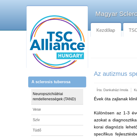
Magyar Sclero
Kezdőlap
TSC-
Az autizmus spek
A sclerosis tuberosa
Írta:
Dankaházi Imola
K
Neuropszichiátriai
Évek óta zajlanak kli
rendellenességek (TAND)
Vese
Különösen az 1-3 éves
azokat a diagnosztika
Szív
korai diagnózis lehe
Tüdő
specifikus fejleszté