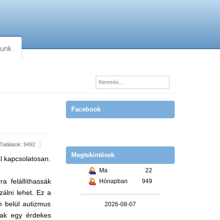
lunk
Facebook
Találatok: 9492
Megtekintések
l kapcsolatosan.
Ma
22
a felállíthassák
Hónapban
949
álni lehet. Ez a
n belül autizmus
2026-08-07
ltak egy érdekes