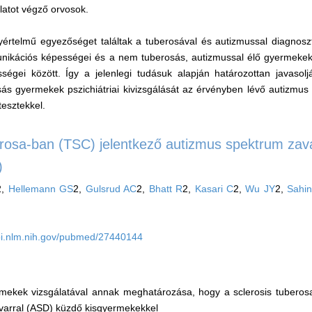
latot végző orvosok.
yértelmű egyezőséget találtak a tuberosával és autizmussal diagnosz
ikációs képességei és a nem tuberosás, autizmussal élő gyermekek
égei között. Így a jelenlegi tudásuk alapján határozottan javasol
osás gyermekek pszichiátriai kivizsgálását az érvényben lévő autizmus
 tesztekkel.
erosa-ban (TSC) jelentkező autizmus spektrum zava
)
2,
Hellemann GS
2,
Gulsrud AC
2,
Bhatt R
2,
Kasari C
2,
Wu JY
2,
Sahi
bi.nlm.nih.gov/pubmed/27440144
ermekek vizsgálatával annak meghatározása, hogy a sclerosis tubero
varral (ASD) küzdő kisgyermekekkel