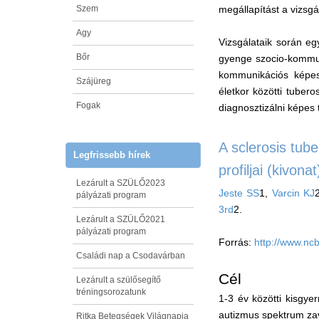
Szem
megállapítást a vizsgá
Agy
Vizsgálataik során eg
Bőr
gyenge szocio-kommun
kommunikációs képess
Szájüreg
életkor közötti tuber
Fogak
diagnosztizálni képes
A sclerosis tub
Legfrissebb hírek
profiljai (kivonat
Lezárult a SZÜLŐ2023
Jeste SS
1,
Varcin KJ
pályázati program
3rd
2.
Lezárult a SZÜLŐ2021
pályázati program
Forrás:
http://www.nc
Családi nap a Csodavárban
Cél
Lezárult a szülősegítő
tréningsorozatunk
1-3 év közötti kisgy
autizmus spektrum za
Ritka Betegségek Világnapja