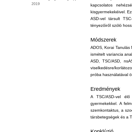
2019
kapcsolatos nehézs
kisgyermekekéivel. Eze
ASD-vel társult TSC
tényezőiről szóló hos
Módszerek
ADOS, Korai Tanulás M
ismételt variancia ana
ASD, TSC/ASD, nsAS
viselkedésre/korláto
próba használatával ös
Eredmények
A TSC/ASD-vel élő 
gyermekekkel. A felm
szemkontaktus, a szo
társbetegségek és a TS
Konklúzió