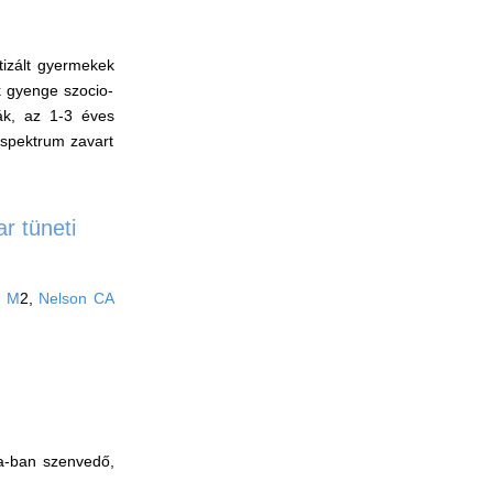
tizált gyermekek
 gyenge szocio-
ják, az 1-3 éves
 spektrum zavart
r tüneti
n M
2,
Nelson CA
sa-ban szenvedő,