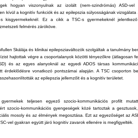
égek hogyan viszonyulnak az izolált (nem-szindrómás) ASD-vel
n kívül a kognitív funkciók és az epilepszia súlyosságának vizsgálata 
-s kisgyermekeknél. Ez a cikk a TSC-s gyermekeknél jelentkez
szmetszeti felmérés záróköve.
ullen Skálája és klinikai epilepsziaváltozók szolgáltak a tanulmány b
lízist hajtottak végre a csoportalanyok közötti tényezőkre (átlagosan f
D) és az egyes alanyoknál az egyedi ADOS társas kommunikációr
zott érdeklődésre vonatkozó pontszámai alapján. A TSC csoporton be
szehasonlították az epilepszia jellemzőit és a kognitív területet.
gyermekek teljesen egyező szocio-kommunikációs profilt muta
ért szocio-kommunikációs gyengeségek közé tartoztak a gesztusok,
ciális mosoly és az élmények megosztása. Ezt az egyezőséget az AS
C-vel gyakran együtt járó kognitív zavarok ellenére is megfigyelték.