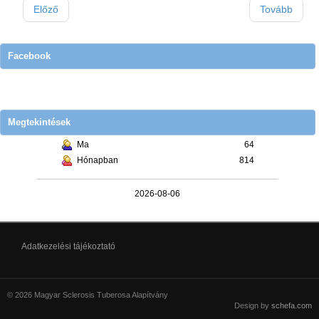
Előző
Tovább
Facebook
Megtekintések
Ma
64
Hónapban
814
2026-08-06
Adatkezelési tájékoztató
© 2026 Magyar Sclerosis Tuberosa Alapítvány
Design by
schefa.com