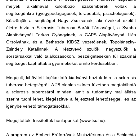
melyek alkalmával különböző szakemberek voltak a
segítségünkre (gyógypedagógusok, terapeuták, pszichológusok).
Köszönjük a segítséget Nagy Zsuzsának, aki évekkel ezelőtt
életre hívta a Sclerosis Tuberosa Baráti Társaságot, a Symbo
Alapítványnál Farkas Gyöngyinek, a GAPS Alapítványnál Illés
Orsolyának, és a Bethesda KIDSZ vezetőjének, Topolánszky-
Zsindely Katalinnak. A résztvevő szülők, nagyszülők a
sorstársakkal való találkozásokon, beszélgetéseken túl szakmai
segítséget kaphattak a gyermekeket érintő kérdésekben.
Megújult, kibővített tájékoztató kiadványt hoztuk létre a sclerosis
tuberosa betegségről. A 28 oldalas színes füzetben megtalálható
a sclerosis tuberosáról minden, amit a tudomány mai állása
szerint tudni lehet, kiegészítve a fejlesztési lehetőséggel, és az
igénybe vehető támogatásokkal.
Megújítottuk, frissítettük honlapunkat (www.tsc.hu).
A program az Emberi Erőforrások Minisztériuma és a Schlachta