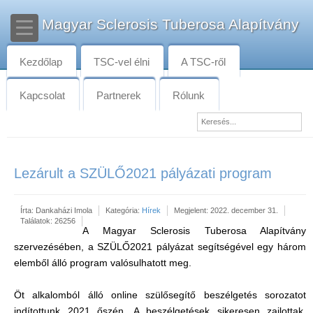
Magyar Sclerosis Tuberosa Alapítvány
Kezdőlap
TSC-vel élni
A TSC-ről
Kapcsolat
Partnerek
Rólunk
Lezárult a SZÜLŐ2021 pályázati program
Írta:
Dankaházi Imola
Kategória:
Hírek
Megjelent: 2022. december 31.
Találatok: 26256
A Magyar Sclerosis Tuberosa Alapítvány
szervezésében, a SZÜLŐ2021 pályázat segítségével egy három
elemből álló program valósulhatott meg.
Öt alkalomból álló online szülősegítő beszélgetés sorozatot
indítottunk 2021 őszén. A beszélgetések sikeresen zajlottak,