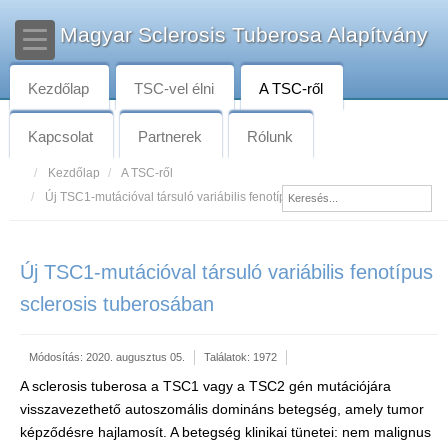
Magyar Sclerosis Tuberosa Alapítvány
Kezdőlap
TSC-vel élni
A TSC-ről
Kapcsolat
Partnerek
Rólunk
Kezdőlap
A TSC-ről
Új TSC1-mutációval társuló variábilis fenotípus sclerosis tuberosában
Új TSC1-mutációval társuló variábilis fenotípus
sclerosis tuberosában
Módosítás: 2020. augusztus 05.
Találatok: 1972
A sclerosis tuberosa a TSC1 vagy a TSC2 gén mutációjára
visszavezethető autoszomális domináns betegség, amely tumor
képződésre hajlamosít. A betegség klinikai tünetei: nem malignus