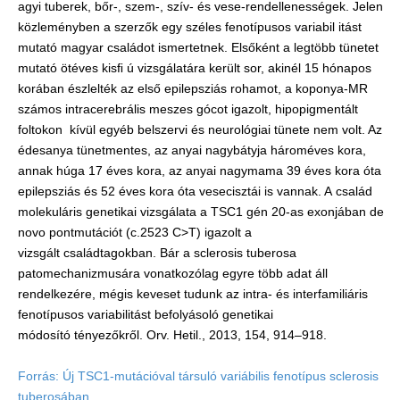
agyi tuberek, bőr-, szem-, szív- és vese-rendellenességek. Jelen
közleményben a szerzők egy széles fenotípusos variabil itást
mutató magyar családot ismertetnek. Elsőként a legtöbb tünetet
mutató ötéves kisﬁ ú vizsgálatára került sor, akinél 15 hónapos
korában észlelték az első epilepsziás rohamot, a koponya-MR
számos intracerebrális meszes gócot igazolt, hipopigmentált
foltokon kívül egyéb belszervi és neurológiai tünete nem volt. Az
édesanya tünetmentes, az anyai nagybátyja hároméves kora,
annak húga 17 éves kora, az anyai nagymama 39 éves kora óta
epilepsziás és 52 éves kora óta vesecisztái is vannak. A család
molekuláris genetikai vizsgálata a TSC1 gén 20-as exonjában de
novo pontmutációt (c.2523 C>T) igazolt a
vizsgált családtagokban. Bár a sclerosis tuberosa
patomechanizmusára vonatkozólag egyre több adat áll
rendelkezére, mégis keveset tudunk az intra- és interfamiliáris
fenotípusos variabilitást befolyásoló genetikai
módosító tényezőkről. Orv. Hetil., 2013, 154, 914–918.
Forrás: Új TSC1-mutációval társuló variábilis fenotípus sclerosis
tuberosában