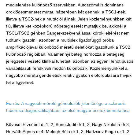
megjelenése különböző szervekben. Autoszomális domináns
öröklődésmenetet mutat, hátterében két génnek, a TSC1-nek,
illetve a TSC2-nek a mutációi állnak. Jelen közleményünkben két
fiú, illetve két középkorú nőbeteg esetét mutatjuk be, akiknél a
TSC1/TSC2 génben Sanger-szekvenálással kóroki eltérést nem
tudtunk igazolni, azonban a multiplex ligatiofüggő próba
amplifikációjával különböző méretű deletiókat igazoltunk a TSC2
különböző régióiban. Valamennyi beteg hordozza a betegség
jellegzetes vezető klinikai tüneteit, azonban az egyéni fenotípusos
variabilitásuk rendkívüli módon különbözik. Közleményünkkel a
nagyobb méretű géndeletiók relatív gyakori előfordulására hívjuk
fel a figyelmet.
Forrás: A nagyobb méretű géndeletiók jelentősége a sclerosis
tuberosa diagnosztikájában: az első magyar esetek bemutatása
Kövesdi Erzsébet dr.1, 2; Bene Judit dr.1, 2; Nagy Nikoletta dr.3;
Horváth Ágnes dr.4; Melegh Béla dr.1, 2; Hadzsiev Kinga dr.1, 2