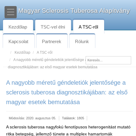
Magyar Sclerosis Tuberosa Alapítvány
Kezdőlap
TSC-vel élni
A TSC-ről
Kapcsolat
Partnerek
Rólunk
Kezdőlap
A TSC-ről
A nagyobb méretű géndeletiók jelentősége a sclerosis tuberosa
diagnosztikájában: az első magyar esetek bemutatása
A nagyobb méretű géndeletiók jelentősége a
sclerosis tuberosa diagnosztikájában: az első
magyar esetek bemutatása
Módosítás: 2020. augusztus 05.
Találatok: 1805
A sclerosis tuberosa nagyfokú fenotípusos heterogenitást mutató
ritka betegség, jellemző tünete a multiplex hamartomák