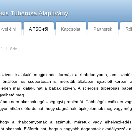
sis Tuberosa Alapítvány
vel élni
A TSC-ről
Kapcsolat
Partnerek
Ró
ről
Szív
 szíven kialakuló megjelenési formája a rhabdomyoma, ami szintén
 önállóan és csoportosan is, méretük általában újszülött korban 
elében már kialakulhat a babák szívén. A sclerosis tuberosás bab
igyelhető meg.
ában nem okoznak egészségügyi problémát. Többségük csökken vagy t
gyon ritkán előfordulhat, hogy stagnálnak, újak jelennek meg vagy mé
t, hogy a rhabdomyomák a számuk, méretük vagy elhelyezkedés
át okoznak. Előfordulhat, hogy a nagyobb daganatok akadályozzák a