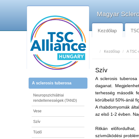
Magyar Sclero
Kezdőlap
TSC-
Kezdőlap
A TSC-
Szív
A sclerosis tuberosa
A sclerosis tuberosa
daganat. Megjelenhet
terhesség második f
Neuropszichiátriai
körülbelül 50%-ánál f
rendellenességek (TAND)
A rhabdomyomák által
Vese
az első 1-2 évben. Na
Szív
Ritkán előfordulha
Tüdő
szívműködési problém