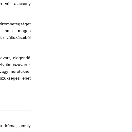
 a vér alacsony
izombetegséget
ak, amik magas
 elváltozásaiból
avart, elegendő
ívritmuszavarok
 vagy méretüknél
 szükséges lehet
indróma, amely