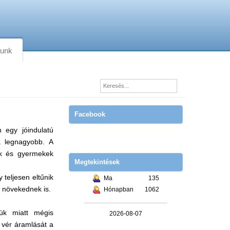
lunk
Facebook
 egy jóindulatú
a legnagyobb. A
ák és gyermekek
Megtekintések
eljesen eltűnik
Ma
135
g növekednek is.
Hónapban
1062
ük miatt mégis
2026-08-07
 vér áramlását a