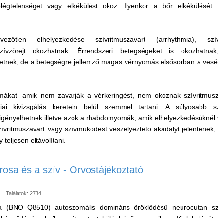
légtelenséget vagy elkékülést okoz. Ilyenkor a bőr elkékülését
zőtlen elhelyezkedése szívritmuszavart (arrhythmia), szív
 szívzörejt okozhatnak. Érrendszeri betegségeket is okozhatn
tnek, de a betegségre jellemző magas vérnyomás elsősorban a vesék
ákat, amik nem zavarják a vérkeringést, nem okoznak szívritmusz
giai kivizsgálás keretein belül szemmel tartani. A súlyosabb sz
 igényelhetnek illetve azok a rhabdomyomák, amik elhelyezkedésüknél
zívritmuszavart vagy szívműködést veszélyeztető akadályt jelentenek,
 teljesen eltávolítani.
erosa és a szív - Orvostájékoztató
Találatok: 2734
sa (BNO Q8510) autoszomális domináns öröklődésű neurocutan sz