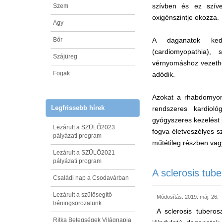
szívben és ez szíve
Szem
oxigénszintje okozza.
Agy
Bőr
A daganatok kedve
(cardiomyopathia),
Szájüreg
vérnyomáshoz vezethe
Fogak
adódik.
Azokat a rhabdomyom
Legfrissebb hírek
rendszeres kardioló
gyógyszeres kezelést
Lezárult a SZÜLŐ2023
fogva életveszélyes s
pályázati program
műtétileg részben vagy
Lezárult a SZÜLŐ2021
pályázati program
A sclerosis tub
Családi nap a Csodavárban
Lezárult a szülősegítő
Módosítás: 2019. máj. 26.
tréningsorozatunk
A sclerosis tubero
Ritka Betegségek Világnapja