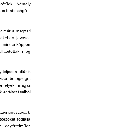
brétűek. Némely
kus fontosságú.
or már a magzati
dekében javasolt
or mindenképpen
llapítottak meg
eljesen eltűnik
ívizombetegséget
, amelyek magas
 elváltozásaiból
vritmuszavart,
kezőket foglalja
a egyértelműen