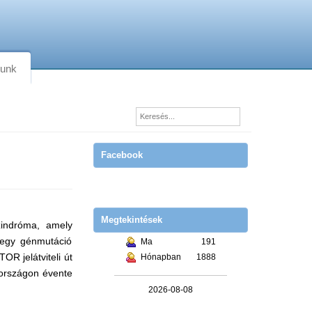
lunk
Facebook
Megtekintések
indróma, amely
 egy génmutáció
Ma
191
R jelátviteli út
Hónapban
1888
rországon évente
2026-08-08