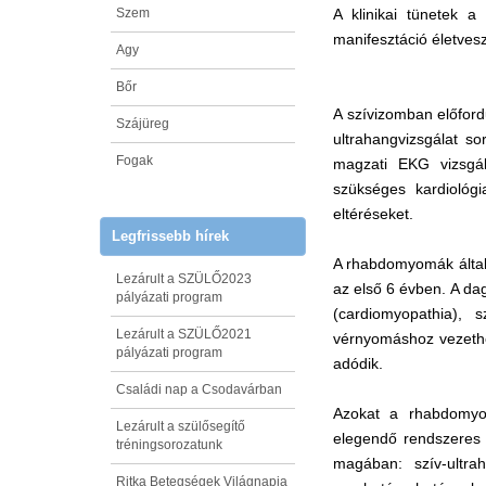
Szem
A klinikai tünetek 
manifesztáció életvesz
Agy
Bőr
A szívizomban előfor
Szájüreg
ultrahangvizsgálat so
Fogak
magzati EKG vizsgál
szükséges kardiológi
eltéréseket.
Legfrissebb hírek
A rhabdomyomák által
Lezárult a SZÜLŐ2023
az első 6 évben. A da
pályázati program
(cardiomyopathia), 
Lezárult a SZÜLŐ2021
vérnyomáshoz vezethe
pályázati program
adódik.
Családi nap a Csodavárban
Azokat a rhabdomyo
Lezárult a szülősegítő
elegendő rendszeres k
tréningsorozatunk
magában: szív-ultr
Ritka Betegségek Világnapja