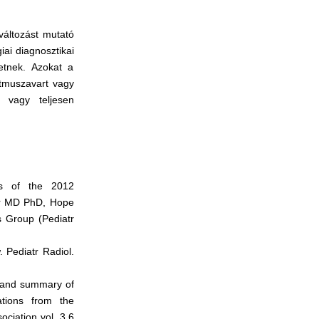
változást mutató
iai diagnosztikai
etnek. Azokat a
tmuszavart vagy
n vagy teljesen
ns of the 2012
er MD PhD, Hope
s Group (Pediatr
 Pediatr Radiol.
x and summary of
tions from the
ciation vol. 3,6