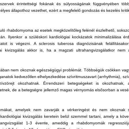
a szervek érintettségi fokának és súlyosságának függvényében töb
élyes állapothoz vezethet, ezért a megfelelő gondozás és kezelés kriti
duló rhabdomyoma az esetek megközelítőleg felénél észlelhető, soksz
rán. Ilyenkor a szüléskori kardiológiai kockázatok minimalizálása ér
atot is végezni. A sclerosis tuberosa diagnózisának felállításak
ai kivizsgálás akkor is, ha a magzati ultrahangvizsgálatkor nem á
ában nem okoznak egészségügyi problémát. Többségük csökken vagy t
ganatok kedvezőtlen elhelyezkedése szívritmuszavart (arrhythmia), sz
szívzörejt okozhatnak. Érrendszeri betegségeket is okozhatnak
tnek, de a betegségre jellemző magas vérnyomás elsősorban a vesék
mákat, amelyek nem zavarják a vérkeringést és nem okoznak szí
ardiológiai kivizsgálás keretein belül szemmel tartani, amely a követ
ahangvizsgálat 1-3 évente, ameddig a rhabdomyomák regressziój