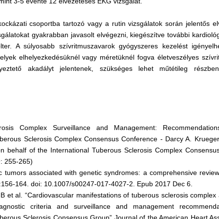
int 3-5 évente 12 elvezetéses EKG vizsgálat.
kázati csoportba tartozó vagy a rutin vizsgálatok során jelentős el
sgálatokat gyakrabban javasolt elvégezni, kiegészítve további kardiológ
lter. A súlyosabb szívritmuszavarok gyógyszeres kezelést igényelh
yek elhelyezkedésüknél vagy méretüknél fogva életveszélyes szívri
yeztető akadályt jelentenek, szükséges lehet műtétileg részbe
erosis Complex Surveillance and Management: Recommendatio
Tuberous Sclerosis Complex Consensus Conference - Darcy A. Krueg
n behalf of the International Tuberous Sclerosis Complex Consensu
: 255-265)
 tumors associated with genetic syndromes: a comprehensive review.
:156-164. doi: 10.1007/s00247-017-4027-2. Epub 2017 Dec 6.
B et al. “Cardiovascular manifestations of tuberous sclerosis comple
iagnostic criteria and surveillance and management recommenda
uberous Sclerosis Consensus Group” Journal of the American Heart Asso