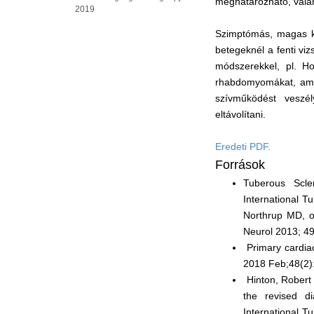
meghatározható, valam
2019
Szimptómás, magas koc
betegeknél a fenti viz
módszerekkel, pl. Ho
rhabdomyomákat, amel
szívműködést veszél
eltávolítani.
Eredeti PDF.
Források
Tuberous Scl
International 
Northrup MD, o
Neurol 2013; 49
Primary cardiac
2018 Feb;48(2)
Hinton, Robert 
the revised d
International T