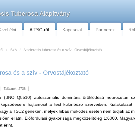
sis Tuberosa Alapítvány
vel élni
A TSC-ről
Kapcsolat
Partnerek
Ró
ről
Szív
A sclerosis tuberosa és a szív - Orvostájékoztató
erosa és a szív - Orvostájékoztató
Találatok: 2736
sa (BNO Q8510) autoszomális domináns öröklődésű neurocutan sz
 képződésére hajlamosít a test különböző szerveiben. Kialakulását
agy a TSC2 géneken, melyek hibás működés esetén nem tudják az mTO
lően ellátni. Előfordulási gyakorisága megközelítőleg 1:6000, Magya
t érint.