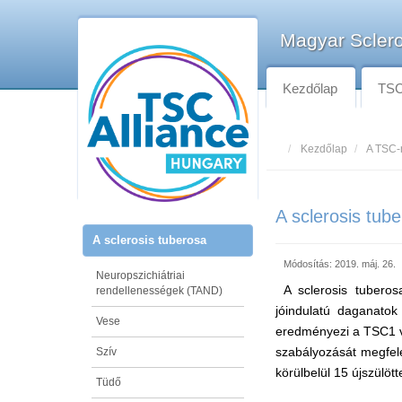
Magyar Sclero
Kezdőlap
TSC-
Kezdőlap
A TSC-
A sclerosis tub
A sclerosis tuberosa
Módosítás: 2019. máj. 26.
Neuropszichiátriai
A sclerosis tubero
rendellenességek (TAND)
jóindulatú daganatok
Vese
eredményezi a TSC1 v
szabályozását megfele
Szív
körülbelül 15 újszülötte
Tüdő