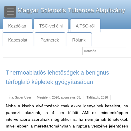
Magyar Sclerosis Tuberosa Alapítvány
Kezdőlap
TSC-vel élni
A TSC-ről
Kapcsolat
Partnerek
Rólunk
Thermoablatiós lehetőségek a benignus
térfoglaló képletek gyógyításában
Írta:
Super User
Megjelent: 2020. augusztus 05.
Találatok: 2516
Noha a kisebb elváltozások csak akkor igényelnek kezelést, ha
panaszt okoznak, a 4 cm fölötti AML-ek mindenképpen
intervencióra szorulnak még akkor is, ha nem járnak tünetekkel,
mivel ebben a mérettartományban a ruptura veszélye jelentősen