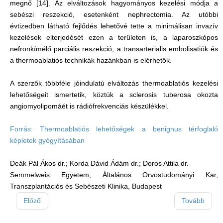
megnő [14]. Az elváltozások hagyományos kezelési módja a
sebészi reszekció, esetenként nephrectomia. Az utóbbi
évtizedben látható fejlődés lehetővé tette a minimálisan invazív
kezelések elterjedését ezen a területen is, a laparoszkópos
nefronkímélő parciális reszekció, a transarterialis embolisatiók és
a thermoablatiós technikák hazánkban is elérhetők.
A szerzők többféle jóindulatú elváltozás thermoablatiós kezelési
lehetőségeit ismertetik, köztük a sclerosis tuberosa okozta
angiomyolipomáét is rádiófrekvenciás készülékkel.
Forrás: Thermoablatiós lehetőségek a benignus térfoglaló
képletek gyógyításában
Deák Pál Ákos dr.; Korda Dávid Ádám dr.; Doros Attila dr.
Semmelweis Egyetem, Általános Orvostudományi Kar,
Transzplantációs és Sebészeti Klinika, Budapest
Előző
Tovább