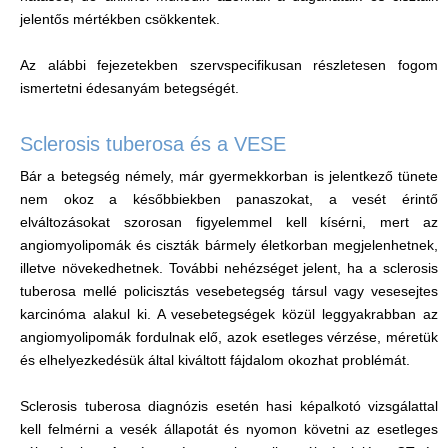
jelentős mértékben csökkentek.
Az alábbi fejezetekben szervspecifikusan részletesen fogom
ismertetni édesanyám betegségét.
Sclerosis tuberosa és a VESE
Bár a betegség némely, már gyermekkorban is jelentkező tünete
nem okoz a későbbiekben panaszokat, a vesét érintő
elváltozásokat szorosan figyelemmel kell kísérni, mert az
angiomyolipomák és ciszták bármely életkorban megjelenhetnek,
illetve növekedhetnek. További nehézséget jelent, ha a sclerosis
tuberosa mellé policisztás vesebetegség társul vagy vesesejtes
karcinóma alakul ki. A vesebetegségek közül leggyakrabban az
angiomyolipomák fordulnak elő, azok esetleges vérzése, méretük
és elhelyezkedésük által kiváltott fájdalom okozhat problémát.
Sclerosis tuberosa diagnózis esetén hasi képalkotó vizsgálattal
kell felmérni a vesék állapotát és nyomon követni az esetleges