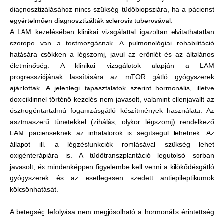
diagnosztizálásához nincs szükség tüdőbiopsziára, ha a pácienst
egyértelműen diagnosztizálták sclerosis tuberosával.
A LAM kezelésében klinikai vizsgálattal igazoltan elvitathatatlan
szerepe van a testmozgásnak. A pulmonológiai rehabilitáció
hatására csökken a légszomj, javul az erőnlét és az általános
életminőség. A klinikai vizsgálatok alapján a LAM
progressziójának lassítására az mTOR gátló gyógyszerek
ajánlottak. A jelenlegi tapasztalatok szerint hormonális, illetve
doxiciklinnel történő kezelés nem javasolt, valamint ellenjavallt az
ösztrogéntartalmú fogamzásgátló készítmények használata. Az
asztmaszerű tünetekkel (zihálás, olykor légszomj) rendelkező
LAM pácienseknek az inhalátorok is segítségül lehetnek. Az
állapot ill. a légzésfunkciók romlásával szükség lehet
oxigénterápiára is. A tüdőtranszplantáció legutolsó sorban
javasolt, és mindenképpen figyelembe kell venni a kilökődésgátló
gyógyszerek és az esetlegesen szedett antiepileptikumok
kölcsönhatását.
A betegség lefolyása nem megjósolható a hormonális érintettség