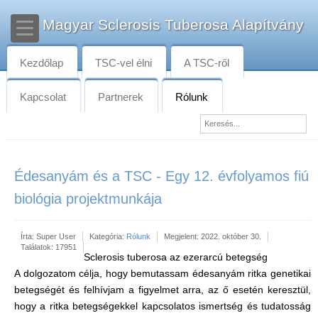
Magyar Sclerosis Tuberosa Alapítvány
Kezdőlap
TSC-vel élni
A TSC-ről
Kapcsolat
Partnerek
Rólunk
Édesanyám és a TSC - Egy 12. évfolyamos fiú
biológia projektmunkája
Írta:
Super User
Kategória:
Rólunk
Megjelent: 2022. október 30.
Találatok: 17951
Sclerosis tuberosa az ezerarcú betegség
A dolgozatom célja, hogy bemutassam édesanyám ritka genetikai
betegségét és felhívjam a figyelmet arra, az ő esetén keresztül,
hogy a ritka betegségekkel kapcsolatos ismertség és tudatosság