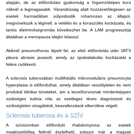
alapján, de az előfordulási gyakoriság a fogamzóképes korú
nőknél a legmagasabb. Várandósság alatt hozzávetőlegesen az
esetek harmadában súlyosbodik rohamosan az állapot,
megnövekszik a légmell, a vetélés és a koraszülés kockázata, és
tartós életminőségromlás következhet be. A LAM progressziója
általában a menopauza idején lelassul.
Akiknél pneumothorax lépett fel, az első előfordulás után VATS
pleura abrasio javasolt, amely az újrakialakulás kockázatát a
felére csökkenti.
A sclerosis tuberosában multifokális mikronoduláris pneumocyta
hyperplasia is előfordulhat, amely általában veszélytelen és nem
produkál klinikai tüneteket, ám a kezelőorvosnak mindenképpen
szükséges tudnia róla az esetleges téves diagnózisok és
szükségtelen vizsgálatok, beavatkozások elkerülése végett.
Sclerosis tuberosa és a SZÍV
A szívizomban előforduló rhabdomyoma az esetek
megközelítőleg felénél észlelhető, sokszor már a magzati