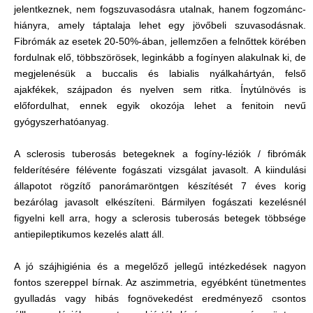
jelentkeznek, nem fogszuvasodásra utalnak, hanem fogzománc-
hiányra, amely táptalaja lehet egy jövőbeli szuvasodásnak.
Fibrómák az esetek 20-50%-ában, jellemzően a felnőttek körében
fordulnak elő, többszörösek, leginkább a fogínyen alakulnak ki, de
megjelenésük a buccalis és labialis nyálkahártyán, felső
ajakfékek, szájpadon és nyelven sem ritka. Ínytúlnövés is
előfordulhat, ennek egyik okozója lehet a fenitoin nevű
gyógyszerhatóanyag.
A sclerosis tuberosás betegeknek a fogíny-léziók / fibrómák
felderítésére félévente fogászati vizsgálat javasolt. A kiindulási
állapotot rögzítő panorámaröntgen készítését 7 éves korig
bezárólag javasolt elkészíteni. Bármilyen fogászati kezelésnél
figyelni kell arra, hogy a sclerosis tuberosás betegek többsége
antiepileptikumos kezelés alatt áll.
A jó szájhigiénia és a megelőző jellegű intézkedések nagyon
fontos szereppel bírnak. Az aszimmetria, egyébként tünetmentes
gyulladás vagy hibás fognövekedést eredményező csontos