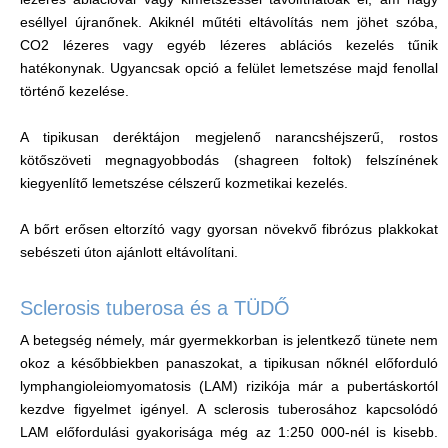
eséllyel újranőnek. Akiknél műtéti eltávolítás nem jöhet szóba,
CO2 lézeres vagy egyéb lézeres ablációs kezelés tűnik
hatékonynak. Ugyancsak opció a felület lemetszése majd fenollal
történő kezelése.
A tipikusan deréktájon megjelenő narancshéjszerű, rostos
kötőszöveti megnagyobbodás (shagreen foltok) felszínének
kiegyenlítő lemetszése célszerű kozmetikai kezelés.
A bőrt erősen eltorzító vagy gyorsan növekvő fibrózus plakkokat
sebészeti úton ajánlott eltávolítani.
Sclerosis tuberosa és a TÜDŐ
A betegség némely, már gyermekkorban is jelentkező tünete nem
okoz a későbbiekben panaszokat, a tipikusan nőknél előforduló
lymphangioleiomyomatosis (LAM) rizikója már a pubertáskortól
kezdve figyelmet igényel. A sclerosis tuberosához kapcsolódó
LAM előfordulási gyakorisága még az 1:250 000-nél is kisebb.