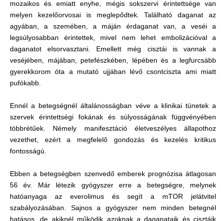
mozaikos és emiatt enyhe, mégis sokszervi érintettsége van
melyen kezelőorvosai is meglepődtek. Található daganat az
agyában, a szemében, a máján érdaganat van, a veséi a
legsúlyosabban érintettek, mivel nem lehet embolizációval a
daganatot elsorvasztani. Emellett még cisztái is vannak a
veséjében, májában, petefészkében, lépében és a legfurcsább
gyerekkorom óta a mutató ujjában lévő csontciszta ami miatt
pufókabb.
Ennél a betegségnél általánosságban véve a klinikai tünetek a
szervek érintettségi fokának és súlyosságának függvényében
többrétűek. Némely manifesztáció életveszélyes állapothoz
vezethet, ezért a megfelelő gondozás és kezelés kritikus
fontosságú.
Ebben a betegségben szenvedő emberek prognózisa átlagosan
56 év. Már létezik gyógyszer erre a betegségre, melynek
hatóanyaga az everolimus és segít a mTOR jelátvitel
szabályozásában. Sajnos a gyógyszer nem minden betegnél
hatásos, de akiknél működik azoknak a daganataik és cisztáik