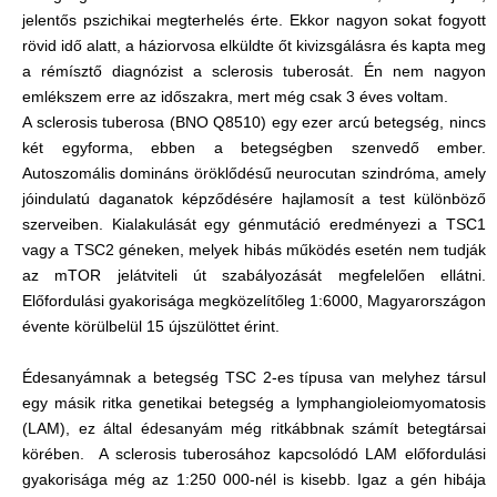
jelentős pszichikai megterhelés érte. Ekkor nagyon sokat fogyott
rövid idő alatt, a háziorvosa elküldte őt kivizsgálásra és kapta meg
a rémísztő diagnózist a sclerosis tuberosát. Én nem nagyon
emlékszem erre az időszakra, mert még csak 3 éves voltam.
A sclerosis tuberosa (BNO Q8510) egy ezer arcú betegség, nincs
két egyforma, ebben a betegségben szenvedő ember.
Autoszomális domináns öröklődésű neurocutan szindróma, amely
jóindulatú daganatok képződésére hajlamosít a test különböző
szerveiben. Kialakulását egy génmutáció eredményezi a TSC1
vagy a TSC2 géneken, melyek hibás működés esetén nem tudják
az mTOR jelátviteli út szabályozását megfelelően ellátni.
Előfordulási gyakorisága megközelítőleg 1:6000, Magyarországon
évente körülbelül 15 újszülöttet érint.
Édesanyámnak a betegség TSC 2-es típusa van melyhez társul
egy másik ritka genetikai betegség a lymphangioleiomyomatosis
(LAM), ez által édesanyám még ritkábbnak számít betegtársai
körében. A sclerosis tuberosához kapcsolódó LAM előfordulási
gyakorisága még az 1:250 000-nél is kisebb. Igaz a gén hibája