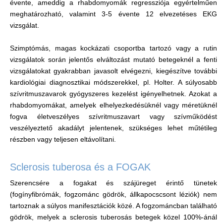
évente, ameddig a rhabdomyomák regressziója egyértelműen
meghatározható, valamint 3-5 évente 12 elvezetéses EKG
vizsgálat.
Szimptómás, magas kockázati csoportba tartozó vagy a rutin
vizsgálatok során jelentős elváltozást mutató betegeknél a fenti
vizsgálatokat gyakrabban javasolt elvégezni, kiegészítve további
kardiológiai diagnosztikai módszerekkel, pl. Holter. A súlyosabb
szívritmuszavarok gyógyszeres kezelést igényelhetnek. Azokat a
rhabdomyomákat, amelyek elhelyezkedésüknél vagy méretüknél
fogva életveszélyes szívritmuszavart vagy szívműködést
veszélyeztető akadályt jelentenek, szükséges lehet műtétileg
részben vagy teljesen eltávolítani.
Sclerosis tuberosa és a FOGAK
Szerencsére a fogakat és szájüreget érintő tünetek
(fogínyfibrómák, fogzománc gödrök, állkapocscsont léziók) nem
tartoznak a súlyos manifesztációk közé. A fogzománcban található
gödrök, melyek a sclerosis tuberosás betegek közel 100%-ánál