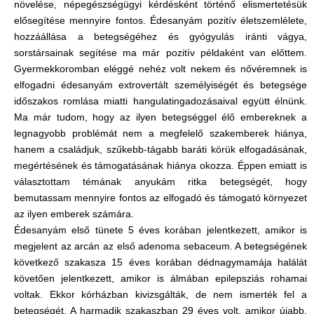
növelése, népegészségügyi kérdésként történő elismertetésük
elősegítése mennyire fontos. Édesanyám pozitív életszemlélete,
hozzáállása a betegségéhez és gyógyulás iránti vágya,
sorstársainak segítése ma már pozitív példaként van előttem.
Gyermekkoromban eléggé nehéz volt nekem és nővéremnek is
elfogadni édesanyám extrovertált személyiségét és betegsége
időszakos romlása miatti hangulatingadozásaival együtt élnünk.
Ma már tudom, hogy az ilyen betegséggel élő embereknek a
legnagyobb problémát nem a megfelelő szakemberek hiánya,
hanem a családjuk, szűkebb-tágabb baráti körük elfogadásának,
megértésének és támogatásának hiánya okozza. Éppen emiatt is
választottam témának anyukám ritka betegségét, hogy
bemutassam mennyire fontos az elfogadó és támogató környezet
az ilyen emberek számára.
Édesanyám első tünete 5 éves korában jelentkezett, amikor is
megjelent az arcán az első adenoma sebaceum. A betegségének
következő szakasza 15 éves korában dédnagymamája halálát
követően jelentkezett, amikor is álmában epilepsziás rohamai
voltak. Ekkor kórházban kivizsgálták, de nem ismerték fel a
betegségét. A harmadik szakaszban 29 éves volt, amikor újabb,