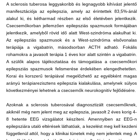
A sclerosis tuberosa leggyakoribb és legnagyobb kihívást jelentő
manifesztációja az epilepszia, amely az érintettek 83,5%-ánál
alakul ki, és kétharmad részben az első életévben jelentkezik.
Csecsemőkorban jellemzően epilepsziás spazmusok formájában
jelentkezik, amelyből rövid idő alatt West-szindróma alakulhat ki.
Az epilepsziás spazmusok és a West-szindróma elsővonalas
terápiája a vigabatrin, másodsorban ACTH adható. Fokális
rohamokra a javasolt terápia 1 éves kor alatt szintén a vigabatrin.
A szülők alapos tájékoztatása és támogatása a csecsemőkori
epilepsziás spazmusok felismerése érdekében elengedhetetlen.
Korai és korszerű terápiával megelőzhető az egyébként magas
arányú terápiarezisztens epilepszia kialakulása, amelynek súlyos
következményei lehetnek a csecsemők neurokognitív fejlődésére.
Azoknak a sclerosis tuberosával diagnosztizált csecsemőknek,
akiknél még nem jelent meg az epilepszia, javasolt 2 éves korig 4-
8 hetente EEG vizsgálatot készíteni. Amennyiben az EEG-n
epilepsziára utaló eltérések láthatóak, a kezelést meg kell kezdeni
függetlenül attól, hogy a klinikai tünetek még nem jelentek meg. A