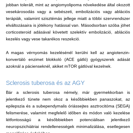
jobban tolerált, mint az angiomyolipoma növekedése által okozott
vesekárosodás vagy a sebészeti, embolizációs vagy ablációs
terápiák, valamint szisztémás jellege miatt a többi szervrendszer
elváltozásaira is jótékony hatással van. Másodsorban szóba jöhet
corticosteroid adásával követett szelektív embolizáció, ablációs
kezelés vagy vese takarékos reszekció.
A magas vérnyomás kezelésénél kerülni kell az angiotenzin-
konvertáló enzimet blokkoló (ACE gátló) gyógyszerek adását
azoknál a pácienseknél, akiket mTOR gátlóval kezelnek.
Sclerosis tuberosa és az AGY
Bár a sclerosis tuberosa némely, már gyermekkorban is
jelentkező tünete nem okoz a későbbiekben panaszokat, az
epilepszia és a subependymalis óriássejtes asztrocitóma (SEGA)
felismerése, valamint megfelelő időben és módon való kezelése
létfontosságú a későbbiekben potenciálisan jelentkező
neuropszichiátriai rendellenességek minimalizálása, esetlegesen