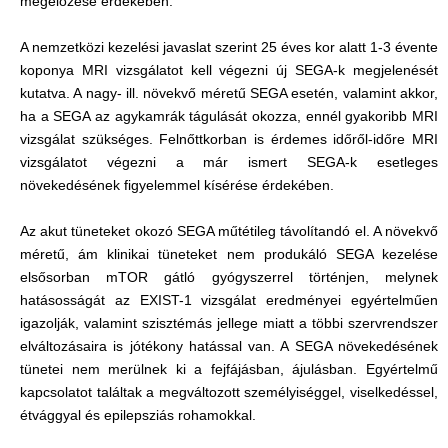
megelőzése érdekében.
A nemzetközi kezelési javaslat szerint 25 éves kor alatt 1-3 évente
koponya MRI vizsgálatot kell végezni új SEGA-k megjelenését
kutatva. A nagy- ill. növekvő méretű SEGA esetén, valamint akkor,
ha a SEGA az agykamrák tágulását okozza, ennél gyakoribb MRI
vizsgálat szükséges. Felnőttkorban is érdemes időről-időre MRI
vizsgálatot végezni a már ismert SEGA-k esetleges
növekedésének figyelemmel kísérése érdekében.
Az akut tüneteket okozó SEGA műtétileg távolítandó el. A növekvő
méretű, ám klinikai tüneteket nem produkáló SEGA kezelése
elsősorban mTOR gátló gyógyszerrel történjen, melynek
hatásosságát az EXIST-1 vizsgálat eredményei egyértelműen
igazolják, valamint szisztémás jellege miatt a többi szervrendszer
elváltozásaira is jótékony hatással van. A SEGA növekedésének
tünetei nem merülnek ki a fejfájásban, ájulásban. Egyértelmű
kapcsolatot találtak a megváltozott személyiséggel, viselkedéssel,
étvággyal és epilepsziás rohamokkal.