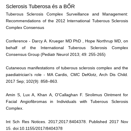
Sclerosis Tuberosa és a BŐR
Tuberous Sclerosis Complex Surveillance and Management:
Recommendations of the 2012 International Tuberous Sclerosis
Complex Consensus
Conference - Darcy A. Krueger MD PhD , Hope Northrup MD, on
behalf of the International Tuberous Sclerosis Complex
Consensus Group (Pediatr Neurol 2013; 49: 255-265)
Cutaneous manifestations of tuberous sclerosis complex and the
paediatrician's role - MA Cardis, CMC DeKlotz, Arch Dis Child.
2017 Sep; 102(9): 858–863.
Amin S, Lux A, Khan A, O'Callaghan F. Sirolimus Ointment for
Facial Angiofibromas in Individuals with Tuberous Sclerosis
Complex.
Int Sch Res Notices. 2017;2017:8404378. Published 2017 Nov
15. doi:10.1155/2017/8404378