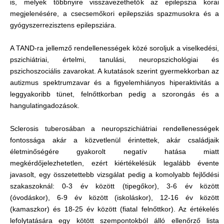
is, melyek többnyire visszavezethetők az epilepszia korai
megjelenésére, a csecsemőkori epilepsziás spazmusokra és a
gyógyszerrezisztens epilepsziára.
A TAND-ra jellemző rendellenességek közé soroljuk a viselkedési,
pszichiátriai, értelmi, tanulási, neuropszichológiai és
pszichoszociális zavarokat. A kutatások szerint gyermekkorban az
autizmus spektrumzavar és a figyelemhiányos hiperaktivitás a
leggyakoribb tünet, felnőttkorban pedig a szorongás és a
hangulatingadozások.
Sclerosis tuberosában a neuropszichiátriai rendellenességek
fontossága akár a közvetlenül érintettek, akár családjaik
életminőségére gyakorolt negatív hatása miatt
megkérdőjelezhetetlen, ezért kiértékelésük legalább évente
javasolt, egy összetettebb vizsgálat pedig a komolyabb fejlődési
szakaszoknál: 0-3 év között (tipegőkor), 3-6 év között
(óvodáskor), 6-9 év között (iskoláskor), 12-16 év között
(kamaszkor) és 18-25 év között (fiatal felnőttkor). Az értékelés
lefolytatására egy kötött szempontokból álló ellenőrző lista