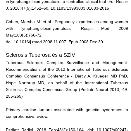
in lymphangioleiomyomatosis: a controlled clinical trial. Eur Respir
J. 2016;47(5):1452–60. 10.1183/13993003.01683-2015
Cohen, Marsha M. et al.: Pregnancy experiences among women
with lymphangioleiomyomatosis. Respir Med. 2009
May;103(5):766-72.
doi: 10.1016/j.rmed.2008.11.007. Epub 2008 Dec 30.
Sclerosis Tuberosa és a SZÍV
Tuberous Sclerosis Complex Surveillance and Management:
Recommendations of the 2012 International Tuberous Sclerosis
Complex Consensus Conference - Darcy A. Krueger MD PhD,
Hope Northrup MD, on behalf of the International Tuberous
Sclerosis Complex Consensus Group (Pediatr Neurol 2013; 49:
255-265)
Primary cardiac tumors associated with genetic syndromes: a
comprehensive review.
Pediatr Radiol. 2018 Feb;48(2):156-164. doi: 10.1007/s00247-