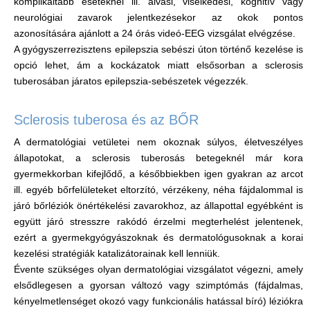
komplikáltabb eseteknél ill. alvási, viselkedési, kognitív vagy
neurológiai zavarok jelentkezésekor az okok pontos
azonosítására ajánlott a 24 órás videó-EEG vizsgálat elvégzése.
A gyógyszerrezisztens epilepszia sebészi úton történő kezelése is
opció lehet, ám a kockázatok miatt elsősorban a sclerosis
tuberosában járatos epilepszia-sebészetek végezzék.
Sclerosis tuberosa és az BŐR
A dermatológiai vetületei nem okoznak súlyos, életveszélyes
állapotokat, a sclerosis tuberosás betegeknél már kora
gyermekkorban kifejlődő, a későbbiekben igen gyakran az arcot
ill. egyéb bőrfelületeket eltorzító, vérzékeny, néha fájdalommal is
járó bőrléziók önértékelési zavarokhoz, az állapottal egyébként is
együtt járó stresszre rakódó érzelmi megterhelést jelentenek,
ezért a gyermekgyógyászoknak és dermatológusoknak a korai
kezelési stratégiák katalizátorainak kell lenniük.
Évente szükséges olyan dermatológiai vizsgálatot végezni, amely
elsődlegesen a gyorsan változó vagy szimptómás (fájdalmas,
kényelmetlenséget okozó vagy funkcionális hatással bíró) léziókra