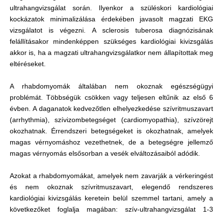
ultrahangvizsgálat során. Ilyenkor a szüléskori kardiológiai
kockázatok minimalizálása érdekében javasolt magzati EKG
vizsgálatot is végezni. A sclerosis tuberosa diagnózisának
felállításakor mindenképpen szükséges kardiológiai kivizsgálás
akkor is, ha a magzati ultrahangvizsgálatkor nem állapítottak meg
eltéréseket.
A rhabdomyomák általában nem okoznak egészségügyi
problémát. Többségük csökken vagy teljesen eltűnik az első 6
évben. A daganatok kedvezőtlen elhelyezkedése szívritmuszavart
(arrhythmia), szívizombetegséget (cardiomyopathia), szívzörejt
okozhatnak. Érrendszeri betegségeket is okozhatnak, amelyek
magas vérnyomáshoz vezethetnek, de a betegségre jellemző
magas vérnyomás elsősorban a vesék elváltozásaiból adódik.
Azokat a rhabdomyomákat, amelyek nem zavarják a vérkeringést
és nem okoznak szívritmuszavart, elegendő rendszeres
kardiológiai kivizsgálás keretein belül szemmel tartani, amely a
következőket foglalja magában: szív-ultrahangvizsgálat 1-3