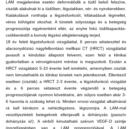
LAM megjelenése esetén deformálódik a tüdő belső felszíne,
ciszták alakulnak ki a tüdőben, légutakban, vér- és nyirokerekben.
Kialakulásuk ronthatja a légzésfunkciót, kifakadásuk légmellet,
véres köhögést okozhat. A tünetek súlyossága és a betegség
progressziója egyénenként eltér, az enyhe fokú tüdőkapacitás-
csökkenéstől a komoly légzési elégtelenségig terjed.
18 év felett légzésfunkció vizsgálattal, 6 perces sétateszttel és
alacsonydózisú nagyfelbontású mellkasi CT (HRCT) vizsgálattal
javasolt a kiindulási állapotot felvenni, ezen felül a klinikai
gyakorlatban a véroxigénszint mérése is megszokott. Ezután a
HRCT vizsgálatot 5-10 évente kell ismételni, amennyiben ciszták
nem kimutathatók és klinikai tünetek nem jelentkeznek. Ellenkező
esetben (ciszták) a HRCT 2-3 évente, a légzésfunkció vizsgálat
és a 6 perces sétateszt évente végzendő a betegség
progressziójának nyomon követésére, ám súlyos esetben akár 3-
6 havonta is szükség lehet rá. Minden orvosi vizsgálat alkalmával
rá kell kérdezni a nehézlégzésre, légszomjra. A LAM-mal
veszélyeztetett betegeknek ellenjavallt a dohányzás (passzív
dohányzás is!). A vérből kimutatható szérum VEGF-D szintje
összefüggésben van a LAM progressziójával. A LAM