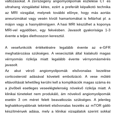
változásokat. A zsírszegény angiomyolipomák észlelése CT és
ultrahang vizsgálattal kétes, ezért a preferált képalkotó technika
az MRI vizsgálat, melynek további előnye, hogy más aortás
aneurizmákat vagy vesén kívüli hamartomákat is feltárhat pl. a
májon vagy a hasnyálmirigyen. A hasi MRI készülhet a koponya
MRI-vel egyidőben, egy fekvésben. Javasolt gyakorisága 1-3
évente a teljes élethosszon keresztül.
A vesefunkciók értékelésére legalább évente az e-GFR
meghatározása szükséges. A veseciszták által kialakuló magas
vérnyomás rizikója miatt legalább évente vérnyomásmérés
javasolt.
Az akut vérző angiomyolipomák elsővonalas kezelése
corticosteroid adásával követett embolizáció. A vese műtéti
eltávolítását lehetőleg kerülni kell a komplikációk magas száma és
a jövőbeli esetleges veseelégtelenség növekvő rizikója miatt. A
klinikai tüneteket nem produkáló, ám növekvő angiomyolipomák
esetén 3 cm méret felett beavatkozás szükséges. A jelenleg
leghatékonyabbnak tekintett elsővonalas kezelés az mTOR gátló
készítmények adása, mely a klinikai vizsgálatok szerint sokkal