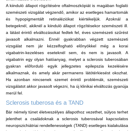
A kiinduló állapot rögzítésére oftalmoszkópiát is magában foglaló
szemészeti vizsgálat végzendő, amikor az esetleges hamartomák
és hypopigmentált retinaléziókat kiértékeljük. Azoknál a
betegeknél, akiknél a kiinduló állapot rögzítésekor szemészeti ill.
a látást érintő elváltozásokat fedtek fel, éves szemészeti szűrést
javasolt alkalmazni. Ennél gyakrabban végzett szemészeti
vizsgálat nem jár kézzelfogható előnyökkel még a korai
vigabatrin-kezeléses eseteknél sem, és nem is javasolt. A
vigabatrin egy olyan hatóanyag, melyet a sclerosis tuberosában
gyakran előforduló egyik jellegzetes epilepszia kezelésére
alkalmaznak, és amely akár permanens látótérkiesést okozhat.
Ha azonban nincsenek szemet érintő problémák, szemészeti
vizsgálatot akkor javasolt végezni, ha új klinikai elváltozás gyanúja
merül fel.
Sclerosis tuberosa és a TAND
Bár némely tünet életveszélyes állapothoz vezethet, súlyos terhet
jelenthet a családoknak a sclerosis tuberosával kapcsolatos
neuropszichiátriai rendellenességek (TAND) esetleges kialakulása