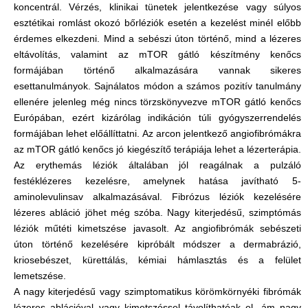
koncentrál. Vérzés, klinikai tünetek jelentkezése vagy súlyos
esztétikai romlást okozó bőrléziók esetén a kezelést minél előbb
érdemes elkezdeni. Mind a sebészi úton történő, mind a lézeres
eltávolítás, valamint az mTOR gátló készítmény kenőcs
formájában történő alkalmazására vannak sikeres
esettanulmányok. Sajnálatos módon a számos pozitív tanulmány
ellenére jelenleg még nincs törzskönyvezve mTOR gátló kenőcs
Európában, ezért kizárólag indikáción túli gyógyszerrendelés
formájában lehet előállíttatni. Az arcon jelentkező angiofibrómákra
az mTOR gátló kenőcs jó kiegészítő terápiája lehet a lézerterápia.
Az erythemás léziók általában jól reagálnak a pulzáló
festéklézeres kezelésre, amelynek hatása javítható 5-
aminolevulinsav alkalmazásával. Fibrózus léziók kezelésére
lézeres abláció jöhet még szóba. Nagy kiterjedésű, szimptómás
léziók műtéti kimetszése javasolt. Az angiofibrómák sebészeti
úton történő kezelésére kipróbált módszer a dermabrázió,
kriosebészet, kürettálás, kémiai hámlasztás és a felület
lemetszése.
A nagy kiterjedésű vagy szimptomatikus körömkörnyéki fibrómák
lézeres ablációval vagy kimetszéssel távolíthatóak el, ám nagy