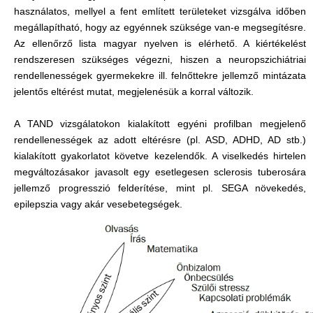
használatos, mellyel a fent említett területeket vizsgálva időben
megállapítható, hogy az egyénnek szüksége van-e megsegítésre.
Az ellenőrző lista magyar nyelven is elérhető. A kiértékelést
rendszeresen szükséges végezni, hiszen a neuropszichiátriai
rendellenességek gyermekekre ill. felnőttekre jellemző mintázata
jelentős eltérést mutat, megjelenésük a korral változik.
A TAND vizsgálatokon kialakított egyéni profilban megjelenő
rendellenességek az adott eltérésre (pl. ASD, ADHD, AD stb.)
kialakított gyakorlatot követve kezelendők. A viselkedés hirtelen
megváltozásakor javasolt egy esetlegesen sclerosis tuberosára
jellemző progresszió felderítése, mint pl. SEGA növekedés,
epilepszia vagy akár vesebetegségek.