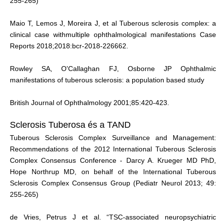
255-265)
Maio T, Lemos J, Moreira J, et al Tuberous sclerosis complex: a
clinical case withmultiple ophthalmological manifestations Case
Reports 2018;2018:bcr-2018-226662.
Rowley SA, O'Callaghan FJ, Osborne JP Ophthalmic
manifestations of tuberous sclerosis: a population based study
British Journal of Ophthalmology 2001;85:420-423.
Sclerosis Tuberosa és a TAND
Tuberous Sclerosis Complex Surveillance and Management:
Recommendations of the 2012 International Tuberous Sclerosis
Complex Consensus Conference - Darcy A. Krueger MD PhD,
Hope Northrup MD, on behalf of the International Tuberous
Sclerosis Complex Consensus Group (Pediatr Neurol 2013; 49:
255-265)
de Vries, Petrus J et al. “TSC-associated neuropsychiatric