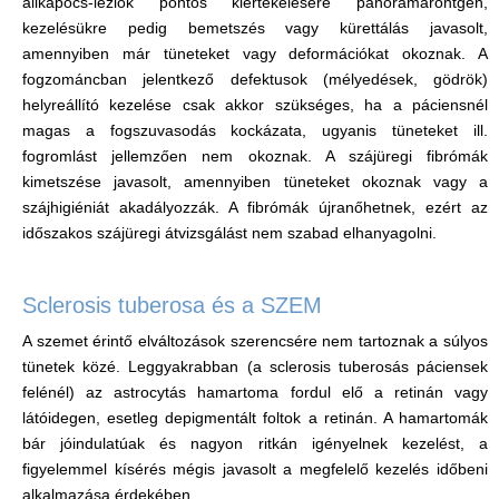
állkapocs-léziók pontos kiértékelésére panorámaröntgen,
kezelésükre pedig bemetszés vagy kürettálás javasolt,
amennyiben már tüneteket vagy deformációkat okoznak. A
fogzománcban jelentkező defektusok (mélyedések, gödrök)
helyreállító kezelése csak akkor szükséges, ha a páciensnél
magas a fogszuvasodás kockázata, ugyanis tüneteket ill.
fogromlást jellemzően nem okoznak. A szájüregi fibrómák
kimetszése javasolt, amennyiben tüneteket okoznak vagy a
szájhigiéniát akadályozzák. A fibrómák újranőhetnek, ezért az
időszakos szájüregi átvizsgálást nem szabad elhanyagolni.
Sclerosis tuberosa és a SZEM
A szemet érintő elváltozások szerencsére nem tartoznak a súlyos
tünetek közé. Leggyakrabban (a sclerosis tuberosás páciensek
felénél) az astrocytás hamartoma fordul elő a retinán vagy
látóidegen, esetleg depigmentált foltok a retinán. A hamartomák
bár jóindulatúak és nagyon ritkán igényelnek kezelést, a
figyelemmel kísérés mégis javasolt a megfelelő kezelés időbeni
alkalmazása érdekében.