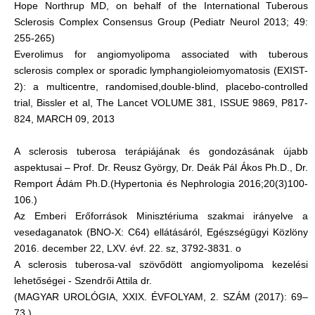
Hope Northrup MD, on behalf of the International Tuberous
Sclerosis Complex Consensus Group (Pediatr Neurol 2013; 49:
255-265)
Everolimus for angiomyolipoma associated with tuberous
sclerosis complex or sporadic lymphangioleiomyomatosis (EXIST-
2): a multicentre, randomised,double-blind, placebo-controlled
trial, Bissler et al, The Lancet VOLUME 381, ISSUE 9869, P817-
824, MARCH 09, 2013
A sclerosis tuberosa terápiájának és gondozásának újabb
aspektusai – Prof. Dr. Reusz György, Dr. Deák Pál Ákos Ph.D., Dr.
Remport Ádám Ph.D.(Hypertonia és Nephrologia 2016;20(3)100-
106.)
Az Emberi Erőforrások Minisztériuma szakmai irányelve a
vesedaganatok (BNO-X: C64) ellátásáról, Egészségügyi Közlöny
2016. december 22, LXV. évf. 22. sz, 3792-3831. o
A sclerosis tuberosa-val szövődött angiomyolipoma kezelési
lehetőségei - Szendrői Attila dr.
(MAGYAR UROLÓGIA, XXIX. ÉVFOLYAM, 2. SZÁM (2017): 69–
73.)