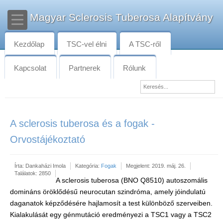
Magyar Sclerosis Tuberosa Alapítvány
Kezdőlap
TSC-vel élni
A TSC-ről
Kapcsolat
Partnerek
Rólunk
A sclerosis tuberosa és a fogak -
Orvostájékoztató
Írta:
Dankaházi Imola
Kategória:
Fogak
Megjelent: 2019. máj. 26.
Találatok: 2850
A sclerosis tuberosa (BNO Q8510) autoszomális
domináns öröklődésű neurocutan szindróma, amely jóindulatú
daganatok képződésére hajlamosít a test különböző szerveiben.
Kialakulását egy génmutáció eredményezi a TSC1 vagy a TSC2