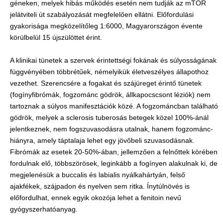
géneken, melyek hibás működés esetén nem tudják az mTOR
jelátviteli út szabályozását megfelelően ellátni. Előfordulási
gyakorisága megközelítőleg 1:6000, Magyarországon évente
körülbelül 15 újszülöttet érint.
A klinikai tünetek a szervek érintettségi fokának és súlyosságának
függvényében többrétűek, némelyikük életveszélyes állapothoz
vezethet. Szerencsére a fogakat és szájüreget érintő tünetek
(fogínyfibrómák, fogzománc gödrök, állkapocscsont léziók) nem
tartoznak a súlyos manifesztációk közé. A fogzománcban található
gödrök, melyek a sclerosis tuberosás betegek közel 100%-ánál
jelentkeznek, nem fogszuvasodásra utalnak, hanem fogzománc-
hiányra, amely táptalaja lehet egy jövőbeli szuvasodásnak.
Fibrómák az esetek 20-50%-ában, jellemzően a felnőttek körében
fordulnak elő, többszörösek, leginkább a fogínyen alakulnak ki, de
megjelenésük a buccalis és labialis nyálkahártyán, felső
ajakfékek, szájpadon és nyelven sem ritka. Ínytúlnövés is
előfordulhat, ennek egyik okozója lehet a fenitoin nevű
gyógyszerhatóanyag.