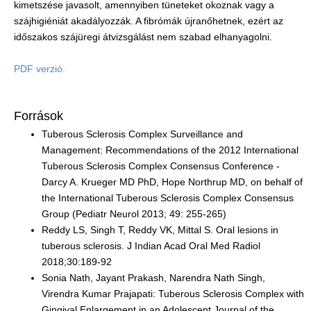
kimetszése javasolt, amennyiben tüneteket okoznak vagy a
szájhigiéniát akadályozzák. A fibrómák újranőhetnek, ezért az
időszakos szájüregi átvizsgálást nem szabad elhanyagolni.
PDF verzió.
Források
Tuberous Sclerosis Complex Surveillance and
Management: Recommendations of the 2012 International
Tuberous Sclerosis Complex Consensus Conference -
Darcy A. Krueger MD PhD, Hope Northrup MD, on behalf of
the International Tuberous Sclerosis Complex Consensus
Group (Pediatr Neurol 2013; 49: 255-265)
Reddy LS, Singh T, Reddy VK, Mittal S. Oral lesions in
tuberous sclerosis. J Indian Acad Oral Med Radiol
2018;30:189-92
Sonia Nath, Jayant Prakash, Narendra Nath Singh,
Virendra Kumar Prajapati: Tuberous Sclerosis Complex with
Gingival Enlargement in an Adolescent Journal of the