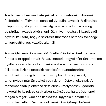
A sclerosis tuberosás betegeknek a fogíny-léziók / fibrómák
felderítésére félévente fogászati vizsgálat javasolt. A kiindulási
állapotot rögzítő panorámaröntgen készítését 7 éves korig
bezárólag javasolt elkészíteni. Bármilyen fogászati kezelésnél
figyelni kell arra, hogy a sclerosis tuberosás betegek többsége
antiepileptikumos kezelés alatt áll.
A jó szájhigiénia és a megelőző jellegű intézkedések nagyon
fontos szereppel bírnak. Az aszimmetria, egyébként tünetmentes
gyulladás vagy hibás fognövekedést eredményező csontos
állkapocs-léziók pontos kiértékelésére panorámaröntgen,
kezelésükre pedig bemetszés vagy kürettálás javasolt,
amennyiben már tüneteket vagy deformációkat okoznak. A
fogzománcban jelentkező defektusok (mélyedések, gödrök)
helyreállító kezelése csak akkor szükséges, ha a páciensnél
magas a fogszuvasodás kockázata, ugyanis tüneteket ill.
fogromlást jellemzően nem okoznak. A szájüregi fibrómák