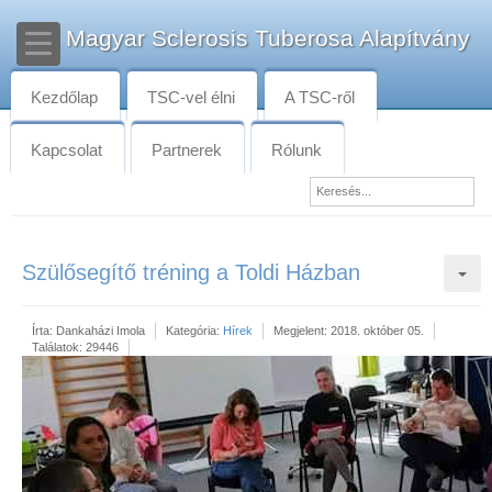
Magyar Sclerosis Tuberosa Alapítvány
Kezdőlap
TSC-vel élni
A TSC-ről
Kapcsolat
Partnerek
Rólunk
Szülősegítő tréning a Toldi Házban
Írta:
Dankaházi Imola
Kategória:
Hírek
Megjelent: 2018. október 05.
Találatok: 29446