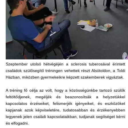
Szeptember utolsó hétvégéjén a sclerosis tuberosával érintett
családok szülősegítő tréningen vehettek részt Alsótoldon, a Toldi
Házban, miközben gyermekeikre képzett szakemberek vigyáztak.
A tréning fő célja az volt, hogy a közösségünkbe tartozó szülők
feltöltődjenek, megéljék és beazonosítsák a helyzetükkel
kapcsolatos érzéseiket, felismerjék igényeiket, és eszközöket
kapjanak azok képviseletére, tudatosabban és érzékenyebben
legyenek jelen családi kapcsolataikban, tudjanak segítséget kérni
és elfogadni.