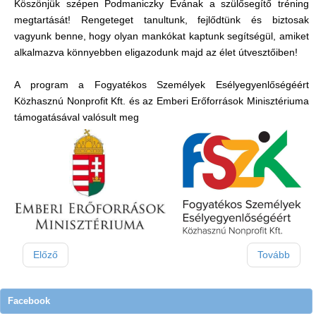
Köszönjük szépen Podmaniczky Évának a szülősegítő tréning
megtartását! Rengeteget tanultunk, fejlődtünk és biztosak
vagyunk benne, hogy olyan mankókat kaptunk segítségül, amiket
alkalmazva könnyebben eligazodunk majd az élet útvesztőiben!
A program a Fogyatékos Személyek Esélyegyenlőségéért
Közhasznú Nonprofit Kft. és az Emberi Erőforrások Minisztériuma
támogatásával valósult meg
Előző
Tovább
Facebook