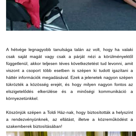
A hétvége legnagyobb tanulsága talán az volt, hogy ha valaki
csak saját magát vagy csak a párját nézi a körülményektől
függetlenül, akkor teljesen téves következtetést tud levonni, amit
viszont a csoport több esetben is szépen ki tudott igazítani a
háttér információk megadásával. Ezek a jelenetek nagyon szépen
tükrözték a közösség erejét, és hogy milyen nagyon fontos az
elszigetelődés elkerülése és a minőségi kommunikáció a
környezetünkkel.
Köszönjük szépen a Toldi Ház-nak, hogy biztosították a helyszínt
a rendezvényünknek, az ellátást, illetve a közreműködést a
szakemberek biztosításában!