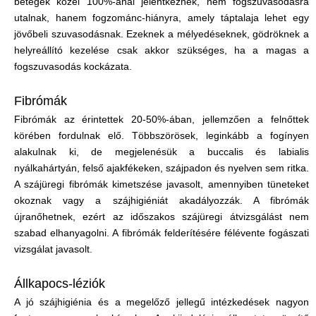
betegek közel 100%-ánál jelentkeznek, nem fogszuvasodásra
utalnak, hanem fogzománc-hiányra, amely táptalaja lehet egy
jövőbeli szuvasodásnak. Ezeknek a mélyedéseknek, gödröknek a
helyreállító kezelése csak akkor szükséges, ha a magas a
fogszuvasodás kockázata.
Fibrómák
Fibrómák az érintettek 20-50%-ában, jellemzően a felnőttek
körében fordulnak elő. Többszörösek, leginkább a fogínyen
alakulnak ki, de megjelenésük a buccalis és labialis
nyálkahártyán, felső ajakfékeken, szájpadon és nyelven sem ritka.
A szájüregi fibrómák kimetszése javasolt, amennyiben tüneteket
okoznak vagy a szájhigiéniát akadályozzák. A fibrómák
újranőhetnek, ezért az időszakos szájüregi átvizsgálást nem
szabad elhanyagolni. A fibrómák felderítésére félévente fogászati
vizsgálat javasolt.
Állkapocs-léziók
A jó szájhigiénia és a megelőző jellegű intézkedések nagyon