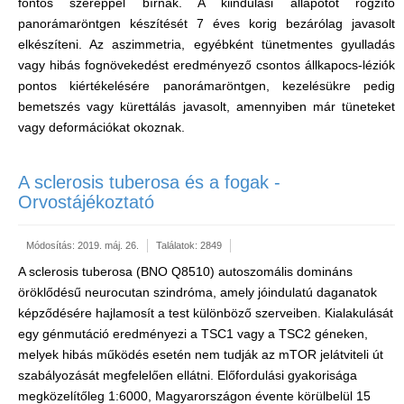
fontos szereppel bírnak. A kiindulási állapotot rögzítő
panorámaröntgen készítését 7 éves korig bezárólag javasolt
elkészíteni. Az aszimmetria, egyébként tünetmentes gyulladás
vagy hibás fognövekedést eredményező csontos állkapocs-léziók
pontos kiértékelésére panorámaröntgen, kezelésükre pedig
bemetszés vagy kürettálás javasolt, amennyiben már tüneteket
vagy deformációkat okoznak.
A sclerosis tuberosa és a fogak -
Orvostájékoztató
Módosítás: 2019. máj. 26.
Találatok: 2849
A sclerosis tuberosa (BNO Q8510) autoszomális domináns
öröklődésű neurocutan szindróma, amely jóindulatú daganatok
képződésére hajlamosít a test különböző szerveiben. Kialakulását
egy génmutáció eredményezi a TSC1 vagy a TSC2 géneken,
melyek hibás működés esetén nem tudják az mTOR jelátviteli út
szabályozását megfelelően ellátni. Előfordulási gyakorisága
megközelítőleg 1:6000, Magyarországon évente körülbelül 15