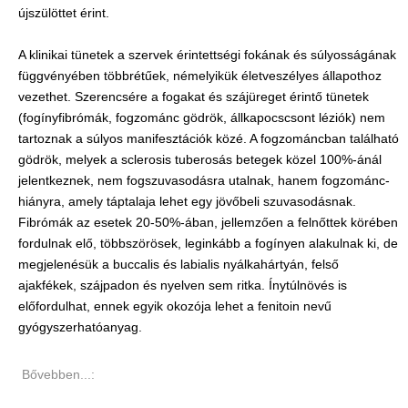
újszülöttet érint.
A klinikai tünetek a szervek érintettségi fokának és súlyosságának
függvényében többrétűek, némelyikük életveszélyes állapothoz
vezethet. Szerencsére a fogakat és szájüreget érintő tünetek
(fogínyfibrómák, fogzománc gödrök, állkapocscsont léziók) nem
tartoznak a súlyos manifesztációk közé. A fogzománcban található
gödrök, melyek a sclerosis tuberosás betegek közel 100%-ánál
jelentkeznek, nem fogszuvasodásra utalnak, hanem fogzománc-
hiányra, amely táptalaja lehet egy jövőbeli szuvasodásnak.
Fibrómák az esetek 20-50%-ában, jellemzően a felnőttek körében
fordulnak elő, többszörösek, leginkább a fogínyen alakulnak ki, de
megjelenésük a buccalis és labialis nyálkahártyán, felső
ajakfékek, szájpadon és nyelven sem ritka. Ínytúlnövés is
előfordulhat, ennek egyik okozója lehet a fenitoin nevű
gyógyszerhatóanyag.
Bővebben...: