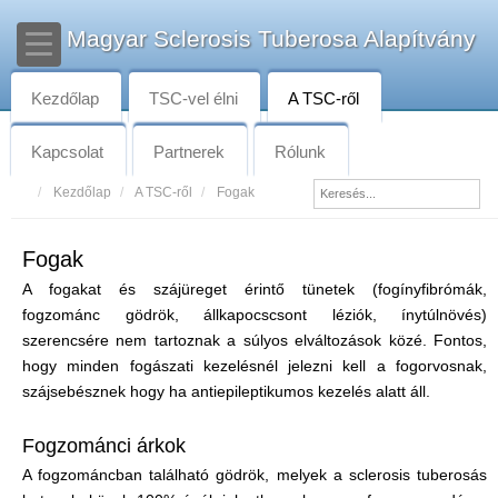
Magyar Sclerosis Tuberosa Alapítvány
Kezdőlap
TSC-vel élni
A TSC-ről
Kapcsolat
Partnerek
Rólunk
Kezdőlap
A TSC-ről
Fogak
Fogak
A fogakat és szájüreget érintő tünetek (fogínyfibrómák,
fogzománc gödrök, állkapocscsont léziók, ínytúlnövés)
szerencsére nem tartoznak a súlyos elváltozások közé. Fontos,
hogy minden fogászati kezelésnél jelezni kell a fogorvosnak,
szájsebésznek hogy ha antiepileptikumos kezelés alatt áll.
Fogzománci árkok
A fogzománcban található gödrök, melyek a sclerosis tuberosás