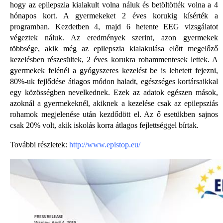
hogy az epilepszia kialakult volna náluk és betöltötték volna a 4
hónapos kort. A gyermekeket 2 éves korukig kísérték a
programban. Kezdetben 4, majd 6 hetente EEG vizsgálatot
végeztek náluk.
Az eredmények szerint, azon gyermekek
többsége, akik még az epilepszia kialakulása előtt megelőző
kezelésben részesültek, 2 éves korukra rohammentesek lettek. A
gyermekek felénél a gyógyszeres kezelést be is lehetett fejezni,
80%-uk fejlődése átlagos módon haladt, egészséges kortársaikkal
egy közösségben nevelkednek. Ezek az adatok egészen mások,
azoknál a gyermekeknél, akiknek a kezelése csak az epilepsziás
rohamok megjelenése után kezdődött el. Az ő esetükben sajnos
csak 20% volt, akik iskolás korra átlagos fejlettséggel bírtak.
További részletek:
http://www.epistop.eu/