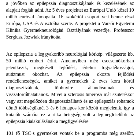
a jövőben az epilepszia diagnosztikájának és kezelésének az
alapjait fogják adni.
Az 5 éves projektet az Európai Unió közel 10
millió euróval támogatta. 16 szakértői csoport vett benne részt
Európa, USA és Ausztrália szerte. A projektet a Varsói Egyetemi
Klinika Gyermekneurológiai Osztályának vezetője, Professzor
Sergiusz Jozwiak irányította.
Az epilepszia a leggyakoribb neurológiai kórkép, világszerte kb.
50 millió embert érint. Amennyiben még csecsemőkorban
jelentkezik, megkésett fejlődést, értelmi fogyatékosságot,
autizmust okozhat. Az epilepszia okozta fejlődési
rendellenességek, amiket a gyermekek 2 éves kora körül
diagnosztizálnak, többnyire állandósulnak és
visszafordíthatatlanok.
Mivel a sclerosis tuberosa már születéskor
vagy azt megelőzően diagnosztizálható és az epilepsziás rohamok
döntő többségüknél 3 és 6 hónapos kor között megjelenik, így a
kutatók számára ez a ritka betegség volt a legmegfelelőbb az
epilepszia kialakulásának a megfigyelésére.
101 fő TSC-s gyermeket vontak be a programba még azelőtt,