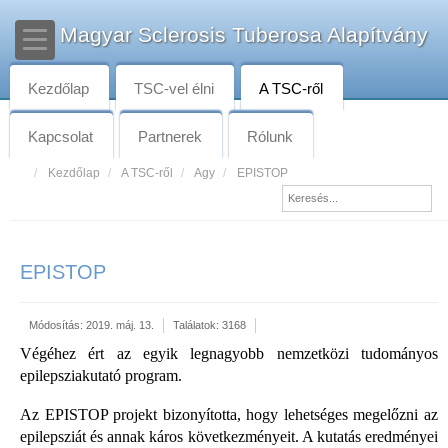
Magyar Sclerosis Tuberosa Alapítvány
Kezdőlap
TSC-vel élni
A TSC-ről
Kapcsolat
Partnerek
Rólunk
Kezdőlap
A TSC-ről
Agy
EPISTOP
EPISTOP
Módosítás: 2019. máj. 13.
Találatok: 3168
Végéhez ért az egyik legnagyobb nemzetközi tudományos
epilepsziakutató program.
Az EPISTOP projekt bizonyította, hogy lehetséges megelőzni az
epilepsziát és annak káros következményeit. A kutatás eredményei