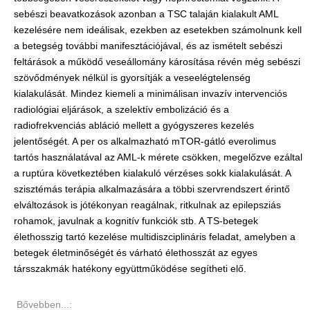
sebészi beavatkozások azonban a TSC talaján kialakult AML
kezelésére nem ideálisak, ezekben az esetekben számolnunk kell
a betegség további manifesztációjával, és az ismételt sebészi
feltárások a működő veseállomány károsítása révén még sebészi
szövődmények nélkül is gyorsítják a veseelégtelenség
kialakulását. Mindez kiemeli a minimálisan invazív intervenciós
radiológiai eljárások, a szelektív embolizáció és a
radiofrekvenciás abláció mellett a gyógyszeres kezelés
jelentőségét. A per os alkalmazható mTOR-gátló everolimus
tartós használatával az AML-k mérete csökken, megelőzve ezáltal
a ruptúra következtében kialakuló vérzéses sokk kialakulását. A
szisztémás terápia alkalmazására a többi szervrendszert érintő
elváltozások is jótékonyan reagálnak, ritkulnak az epilepsziás
rohamok, javulnak a kognitív funkciók stb. A TS-betegek
élethosszig tartó kezelése multidiszciplináris feladat, amelyben a
betegek életminőségét és várható élethosszát az egyes
társszakmák hatékony együttműködése segítheti elő.
Bővebben...: