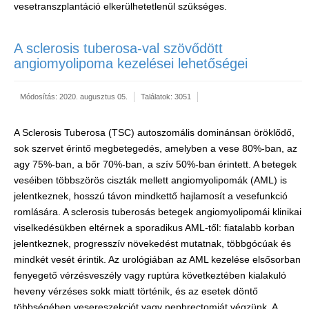
vesetranszplantáció elkerülhetetlenül szükséges.
A sclerosis tuberosa-val szövődött
angiomyolipoma kezelései lehetőségei
Módosítás: 2020. augusztus 05.
Találatok: 3051
A Sclerosis Tuberosa (TSC) autoszomális dominánsan öröklődő,
sok szervet érintő megbetegedés, amelyben a vese 80%-ban, az
agy 75%-ban, a bőr 70%-ban, a szív 50%-ban érintett. A betegek
veséiben többszörös ciszták mellett angiomyolipomák (AML) is
jelentkeznek, hosszú távon mindkettő hajlamosít a vesefunkció
romlására. A sclerosis tuberosás betegek angiomyolipomái klinikai
viselkedésükben eltérnek a sporadikus AML-től: fiatalabb korban
jelentkeznek, progresszív növekedést mutatnak, többgócúak és
mindkét vesét érintik. Az urológiában az AML kezelése elsősorban
fenyegető vérzésveszély vagy ruptúra következtében kialakuló
heveny vérzéses sokk miatt történik, és az esetek döntő
többségében vesereszekciót vagy nephrectomiát végzünk. A