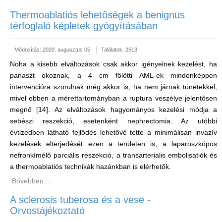
Thermoablatiós lehetőségek a benignus
térfoglaló képletek gyógyításában
Módosítás: 2020. augusztus 05.
Találatok: 2513
Noha a kisebb elváltozások csak akkor igényelnek kezelést, ha
panaszt okoznak, a 4 cm fölötti AML-ek mindenképpen
intervencióra szorulnak még akkor is, ha nem járnak tünetekkel,
mivel ebben a mérettartományban a ruptura veszélye jelentősen
megnő [14]. Az elváltozások hagyományos kezelési módja a
sebészi reszekció, esetenként nephrectomia. Az utóbbi
évtizedben látható fejlődés lehetővé tette a minimálisan invazív
kezelések elterjedését ezen a területen is, a laparoszkópos
nefronkímélő parciális reszekció, a transarterialis embolisatiók és
a thermoablatiós technikák hazánkban is elérhetők.
Bővebben...:
A sclerosis tuberosa és a vese -
Orvostájékoztató