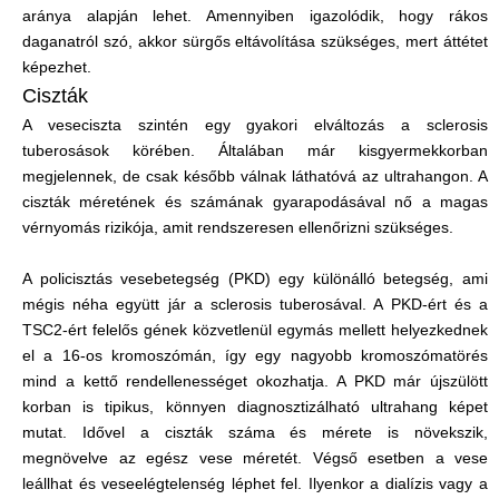
aránya alapján lehet. Amennyiben igazolódik, hogy rákos
daganatról szó, akkor sürgős eltávolítása szükséges, mert áttétet
képezhet.
Ciszták
A veseciszta szintén egy gyakori elváltozás a sclerosis
tuberosások körében. Általában már kisgyermekkorban
megjelennek, de csak később válnak láthatóvá az ultrahangon. A
ciszták méretének és számának gyarapodásával nő a magas
vérnyomás rizikója, amit rendszeresen ellenőrizni szükséges.
A policisztás vesebetegség (PKD) egy különálló betegség, ami
mégis néha együtt jár a sclerosis tuberosával. A PKD-ért és a
TSC2-ért felelős gének közvetlenül egymás mellett helyezkednek
el a 16-os kromoszómán, így egy nagyobb kromoszómatörés
mind a kettő rendellenességet okozhatja. A PKD már újszülött
korban is tipikus, könnyen diagnosztizálható ultrahang képet
mutat. Idővel a ciszták száma és mérete is növekszik,
megnövelve az egész vese méretét. Végső esetben a vese
leállhat és veseelégtelenség léphet fel. Ilyenkor a dialízis vagy a