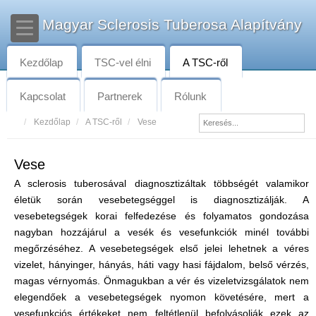
Magyar Sclerosis Tuberosa Alapítvány
Kezdőlap
TSC-vel élni
A TSC-ről
Kapcsolat
Partnerek
Rólunk
Kezdőlap
A TSC-ről
Vese
Vese
A sclerosis tuberosával diagnosztizáltak többségét valamikor
életük során vesebetegséggel is diagnosztizálják. A
vesebetegségek korai felfedezése és folyamatos gondozása
nagyban hozzájárul a vesék és vesefunkciók minél további
megőrzéséhez. A vesebetegségek első jelei lehetnek a véres
vizelet, hányinger, hányás, háti vagy hasi fájdalom, belső vérzés,
magas vérnyomás. Önmagukban a vér és vizeletvizsgálatok nem
elegendőek a vesebetegségek nyomon követésére, mert a
vesefunkciós értékeket nem feltétlenül befolyásolják ezek az