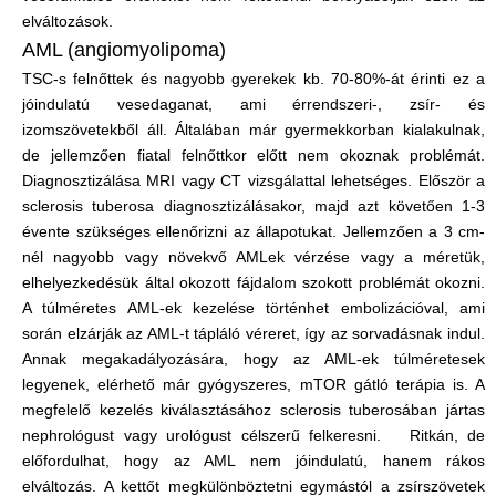
elváltozások.
AML (angiomyolipoma)
TSC-s felnőttek és nagyobb gyerekek kb. 70-80%-át érinti ez a
jóindulatú vesedaganat, ami érrendszeri-, zsír- és
izomszövetekből áll. Általában már gyermekkorban kialakulnak,
de jellemzően fiatal felnőttkor előtt nem okoznak problémát.
Diagnosztizálása MRI vagy CT vizsgálattal lehetséges. Először a
sclerosis tuberosa diagnosztizálásakor, majd azt követően 1-3
évente szükséges ellenőrizni az állapotukat. Jellemzően a 3 cm-
nél nagyobb vagy növekvő AMLek vérzése vagy a méretük,
elhelyezkedésük által okozott fájdalom szokott problémát okozni.
A túlméretes AML-ek kezelése történhet embolizációval, ami
során elzárják az AML-t tápláló véreret, így az sorvadásnak indul.
Annak megakadályozására, hogy az AML-ek túlméretesek
legyenek, elérhető már gyógyszeres, mTOR gátló terápia is. A
megfelelő kezelés kiválasztásához sclerosis tuberosában jártas
nephrológust vagy urológust célszerű felkeresni. Ritkán, de
előfordulhat, hogy az AML nem jóindulatú, hanem rákos
elváltozás. A kettőt megkülönböztetni egymástól a zsírszövetek