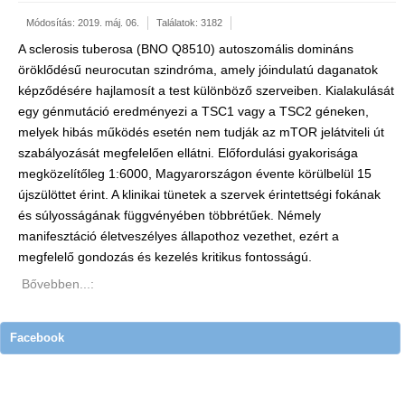
Módosítás: 2019. máj. 06.
Találatok: 3182
A sclerosis tuberosa (BNO Q8510) autoszomális domináns
öröklődésű neurocutan szindróma, amely jóindulatú daganatok
képződésére hajlamosít a test különböző szerveiben. Kialakulását
egy génmutáció eredményezi a TSC1 vagy a TSC2 géneken,
melyek hibás működés esetén nem tudják az mTOR jelátviteli út
szabályozását megfelelően ellátni. Előfordulási gyakorisága
megközelítőleg 1:6000, Magyarországon évente körülbelül 15
újszülöttet érint. A klinikai tünetek a szervek érintettségi fokának
és súlyosságának függvényében többrétűek. Némely
manifesztáció életveszélyes állapothoz vezethet, ezért a
megfelelő gondozás és kezelés kritikus fontosságú.
Bővebben...:
Facebook